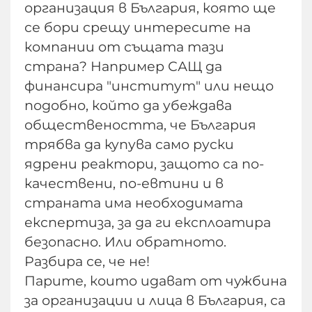
организация в България, която ще
се бори срещу интересите на
компании от същата тази
страна? Например САЩ да
финансира "институт" или нещо
подобно, който да убеждава
обществеността, че България
трябва да купува само руски
ядрени реактори, защото са по-
качествени, по-евтини и в
страната има необходимата
експертиза, за да ги експлоатира
безопасно. Или обратното.
Разбира се, че не!
Парите, които идават от чужбина
за организации и лица в България, са