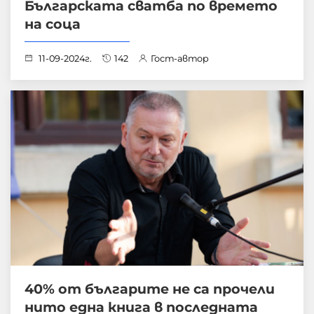
Българската сватба по времето
на cоца
11-09-2024г.
142
Гост-автор
40% от българите не са прочели
нито една книга в последната