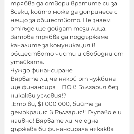
трябва да отвори вратите си за
всеки, който може да допринесе с
нещо за обществото. Не знаем
откъде ще дойдат тези лица.
Затова трябва да поддържаме
каналите за комуникация в
обществото чисти и свободни от
утайката.
Чуждо финансиране
Вярвате ли, че някой от чужбина
ще финансира НПО в България без
никакви условия!?
„Ето ви, $1 000 000, бийте за
демокрация в България!“ Глупаво е и
наивно! Вярвате ли, че една
държава би финансирала някаква