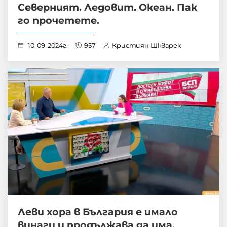
Северният. Ледовит. Океан. Пак
го прочетете.
10-09-2024г.
957
Кристиян Шкварек
Леви хора в България е имало
винаги и продължава да има.