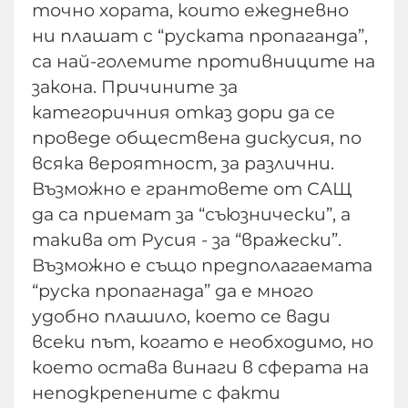
точно хората, които ежедневно
ни плашат с “руската пропаганда”,
са най-големите противниците на
закона. Причините за
категоричния отказ дори да се
проведе обществена дискусия, по
всяка вероятност, за различни.
Възможно е грантовете от САЩ
да са приемат за “съюзнически”, а
такива от Русия - за “вражески”.
Възможно е също предполагаемата
“руска пропагнада” да е много
удобно плашило, което се вади
всеки път, когато е необходимо, но
което остава винаги в сферата на
неподкрепените с факти