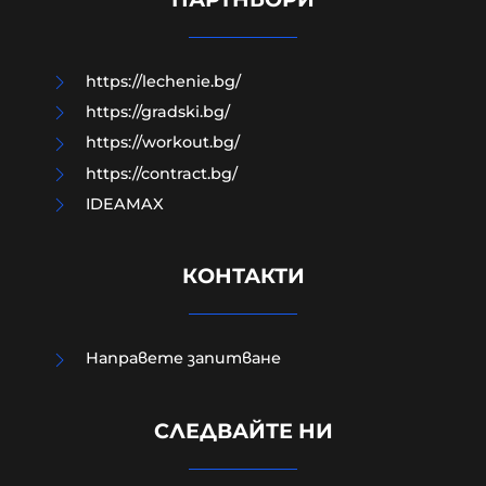
06-08-2026г.
51
Лентата
https://lechenie.bg/
https://gradski.bg/
https://workout.bg/
https://contract.bg/
IDEAMAX
КОНТАКТИ
Направете запитване
УНИЦЕФ: Израел убива средно по
едно дете на ден в Газа след
СЛЕДВАЙТЕ НИ
„примирието“ от октомври 2025
г.