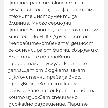
финансиране от бюджета на
България. Тоест, ние финансираме
техните инструменти за
влияние. Много сериозни
финансови потоци са насочени към
множество НПО. Друга част от
"неправителствената" дейност
се финансира от фирми, свързани с
властта. Те обикновено
предоставят услуги, които се
заплащат от бюджета, имат
изключителни права за внос,
производство на стоки или
извършване на конкретна работа,
които изискват специално
държавно разрешение. Парите,