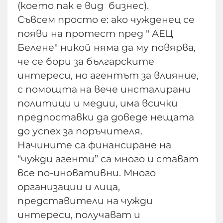
(което пак е вид бизнес).
Съвсем просто е: ако чужденец се
появи на протест пред " АЕЦ
Белене" никой няма да му повярва,
че се бори за българските
интереси, но агентът за влияние,
с помощта на вече инсталирани
политици и медии, има всички
предпоставки да доведе нещата
до успех за поръчителя.
Начините са финансиране на
“чужди агенти” са много и стават
все по-иновативни. Много
организации и лица,
представители на чужди
интереси, получават и