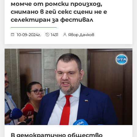
момче от ромски произход,
снимано в гей секс сцени не е
селектиран за фестивал
10-09-2024г.
1431
Явор Дачков
В демократично общество