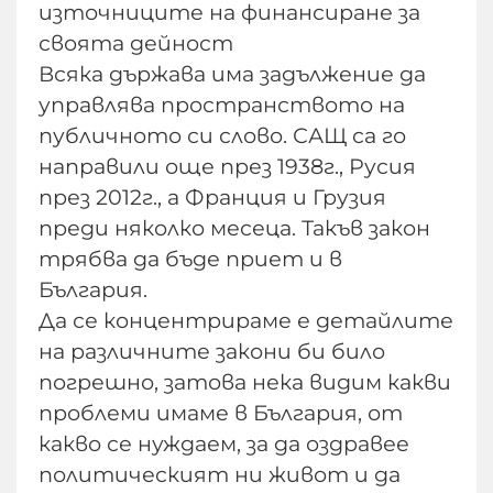
източниците на финансиране за
своята дейност
Всяка държава има задължение да
управлява пространството на
публичното си слово. САЩ са го
направили още през 1938г., Русия
през 2012г., а Франция и Грузия
преди няколко месеца. Такъв закон
трябва да бъде приет и в
България.
Да се концентрираме е детайлите
на различните закони би било
погрешно, затова нека видим какви
проблеми имаме в България, от
какво се нуждаем, за да оздравее
политическият ни живот и да