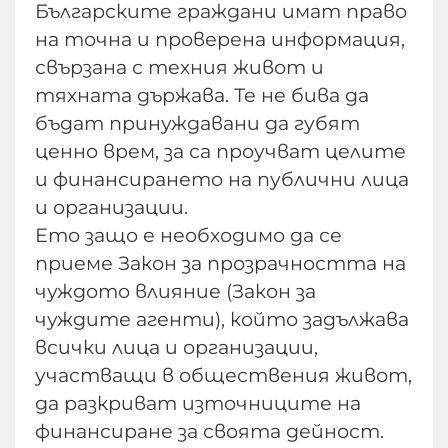
Българските граждани имат право
на точна и проверена информация,
свързана с техния живот и
тяхната държава. Те не бива да
бъдат принуждавани да губят
ценно врем, за са проучват целите
и финансирането на публични лица
и организации.
Ето защо е необходимо да се
приеме Закон за прозрачността на
чуждото влияние (Закон за
чуждите агенти), който задължава
всички лица и организации,
участващи в обществения живот,
да разкриват източниците на
финансиране за своята дейност.