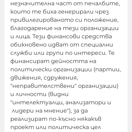
незначителна част от печалбите,
които те биха генерирали чрез
привилегированото си положение,
благодарение на тези организации
и лица. Тези финансови средства
обикновено идват от специални
служби или групи по интереси. Те
финансират дейността на
политически организации (партии,
движения, сдружения,
"неправителствени" организации)
и личности (видни
"интелектуалци, анализатори и
лидери на мнение"), за да
реализират по-късно някакъв
проект или политическа цел