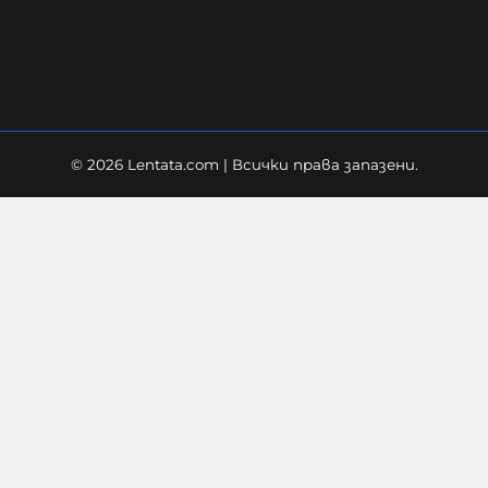
06-08-2026г.
14
Лентата
© 2026 Lentata.com | Всички права запазени.
Украйна е получила колосалните
200 милиарда долара
международна подкрепа