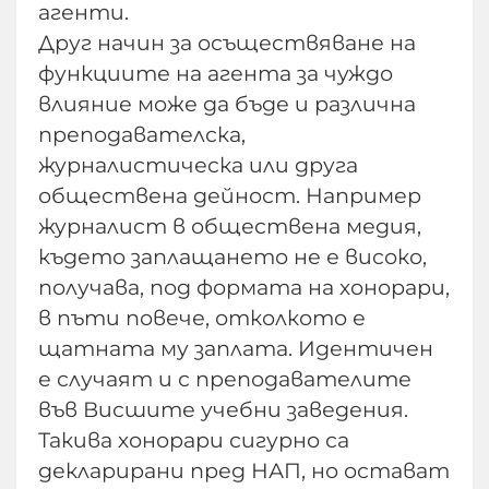
агенти.
Друг начин за осъществяване на
функциите на агента за чуждо
влияние може да бъде и различна
преподавателска,
журналистическа или друга
обществена дейност. Например
журналист в обществена медия,
където заплащането не е високо,
получава, под формата на хонорари,
в пъти повече, отколкото е
щатната му заплата. Идентичен
е случаят и с преподавателите
във Висшите учебни заведения.
Такива хонорари сигурно са
декларирани пред НАП, но остават