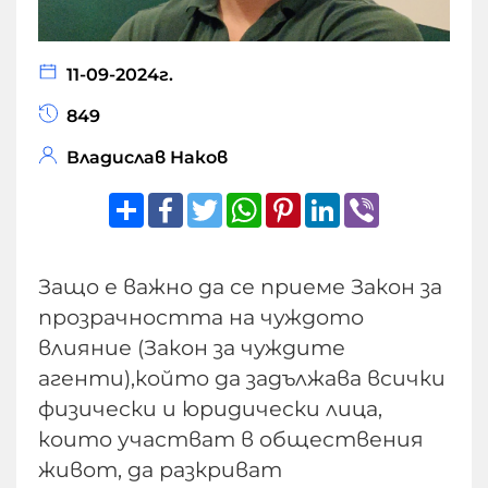
11-09-2024г.
849
Владислав Наков
Share
Facebook
Twitter
WhatsApp
Pinterest
LinkedIn
Viber
Защо е важно да се приеме Закон за
прозрачността на чуждото
влияние (Закон за чуждите
агенти),който да задължава всички
физически и юридически лица,
които участват в обществения
живот, да разкриват