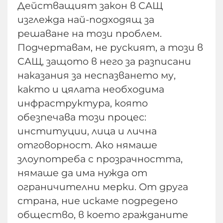
Действащият закон в САЩ
изглежда най-подходящ за
решаване на този проблем.
Подчертавам, не руският, а този в
САЩ, защото в него за разписани
наказания за неспазването му,
както и цялата необходима
инфраструктура, която
обезпечава този процес:
институции, лица и лична
отговорност. Ако нямаше
злоупотреба с прозрачността,
нямаше да има нужда от
ограничителни мерки. От друга
страна, ние искаме подредено
общество, в което гражданите