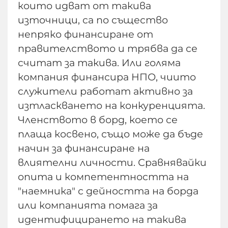
които идват от такива
източници, са по същество
непряко финансиране от
правителството и трябва да се
считат за такива. Или голяма
компания финансира НПО, чиито
служители работат активно за
изтласкването на конкуренцията.
Членството в борд, което се
плаща косвено, също може да бъде
начин за финансиране на
влиятелни личности. Сравнявайки
опита и компетентността на
"наемника" с дейността на борда
или компанията помага за
идентифицирането на такива