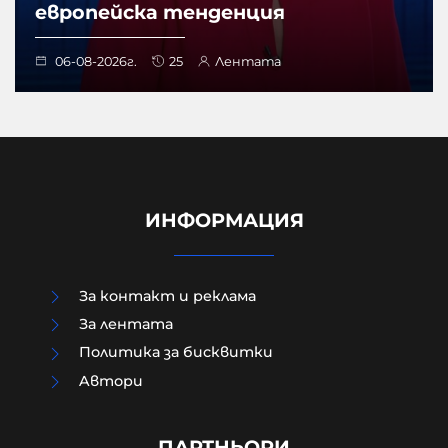
европейска тенденция
06-08-2026г.
25
Лентата
ИНФОРМАЦИЯ
За контакт и реклама
За лентата
Политика за бисквитки
Aвтори
Модернизацията на бойната ни
авиация – срамна история за 17
години нехайство и саботажи
ПАРТНЬОРИ