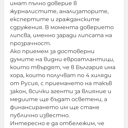
имат пълно доверие в
журналистите, анализаторите,
експертите и гражданските
сдружения. В момента доверието
липсва, именно заради липсата на
прозрачност.
Ако приемем за достоверни
думите на видни евроатлантици,
които твърдят, че в България има
хора, които получват по 4 хиляди
от Русия, с приемането на такъв
закон, всички агенти за влияние и
медиите ще бъдат осветени, a
финансирането им ще стане
публично известно.
Интересно е да отбележим, че