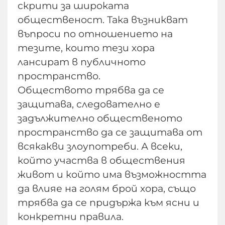
скрити за широката
общественост. Така възникват
въпроси по отношението на
тезите, които тези хора
лансират в публичното
пространство.
Обществото трябва да се
защитава, следователно е
задължително общественото
пространство да се защитава от
всякакви злоупотреби. А всеки,
който участва в обществения
живот и който има възможността
да влияе на голям брой хора, също
трябва да се придържа към ясни и
конкретни правила.