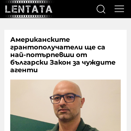
Американските
грантополучатели ще са
най-потърпевши от
български Закон за чуждите
агенти