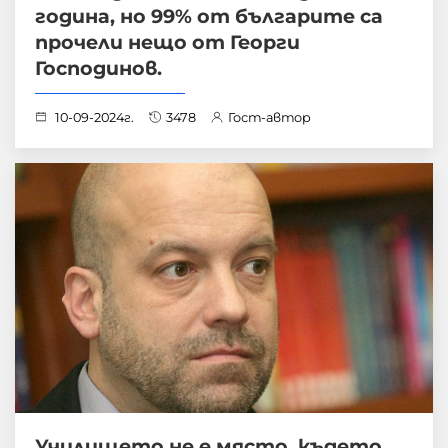
година, но 99% от българите са
прочели нещо от Георги
Господинов.
10-09-2024г.
3478
Гост-автор
Училището не е място, където