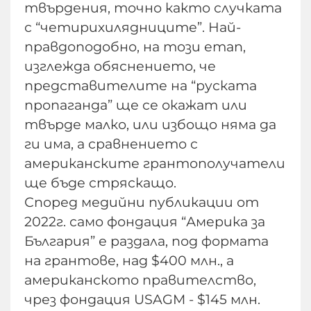
твърдения, точно както случката
с “четирихилядниците”. Най-
правдоподобно, на този етап,
изглежда обяснението, че
представителите на “руската
пропаганда” ще се окажат или
твърде малко, или избощо няма да
ги има, а сравнението с
американските грантополучатели
ще бъде стряскащо.
Според медийни публикации от
2022г. само фондация “Америка за
България” е раздала, под формата
на грантове, над $400 млн., а
американското правителство,
чрез фондация USAGM - $145 млн.