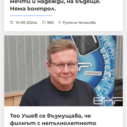
мечти и надежди, на бъдеще.
Няма контрол.
10-09-2024г.
983
Румяна Ченалова
Тео Ушев се възмущава, че
филмът с непълнолетното