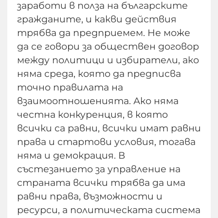
заработи в полза на българските
гражданите, и какви действия
трябва да предприемем. Не може
да се говори за обществен договор
между политици и избиратели, ако
няма среда, която да предписва
точно правилата на
взаимоотношенията. Ако няма
честна конкуренция, в която
всички са равни, всички имат равни
права и стартови условия, тогава
няма и демокрация. В
състезанието за управление на
страната всички трябва да има
равни права, възможности и
ресурси, а политическата система