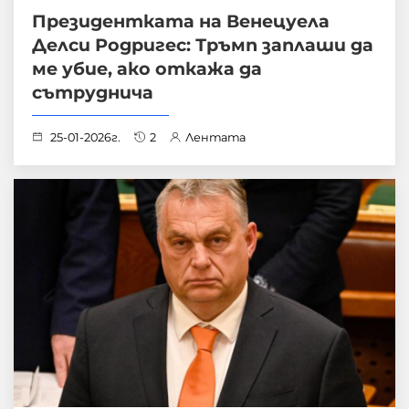
Президентката на Венецуела
Делси Родригес: Тръмп заплаши да
ме убие, ако откажа да
сътруднича
25-01-2026г.
2
Лентата