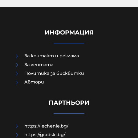
ИНФОРМАЦИЯ
За контакт и реклама
За лентата
Политика за бисквитки
Зеленски в Белград: Получаваме
Aвтори
недостатъчно ракети за
"Пейтриът", Израел не ни дава
системи за ПВО
ПАРТНЬОРИ
08-08-2026г.
36
Лентата
https://lechenie.bg/
https://gradski.bg/