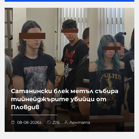
Сатанински блек метъл събира
тийнейджърите убийци от
Пловдив
08-08-2026г.
276
Лентата