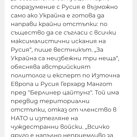
споразумение с Русия е възможно
само ако Украйна е готова да
направи крайни отстъпки: по
същество да се съгласи с всички
максималистични искания на
Русия“, пише вестникът. „За
Украйна са неизбежни три неща“,
обяснява австрийският
политолог и експерт по Източна
Европа и Русия Герхард Мангот
пред "Берлинер цайтунг". Той има
предвид териториални
отстъпки, отказ от членство в
НАТО и изтегляне на
чуждестранни войски. „Всичко
друго е напълно неприемливо за