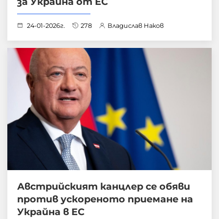
за Украйна от ЕС
24-01-2026г.
278
Владислав Наков
Австрийският канцлер се обяви
против ускореното приемане на
Украйна в ЕС