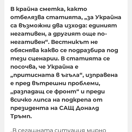
В крайна сметка, както
отбелязва статията, „за Украйна
са възможни два изхода: единият
негативен, а другият още по-
негативен“. Вестникът не
обяснява какво се подразбира под
тези сценарии. В статията се
посочва, че Украйна е
„притисната в ъгъла“, изправена
е пред вътрешни проблеми,
„разпадащ се фронт“ и преди
всичко липса на подкрепа от
президента на САЩ Доналд
Тръмп.
„В сегашната ситуация мирно