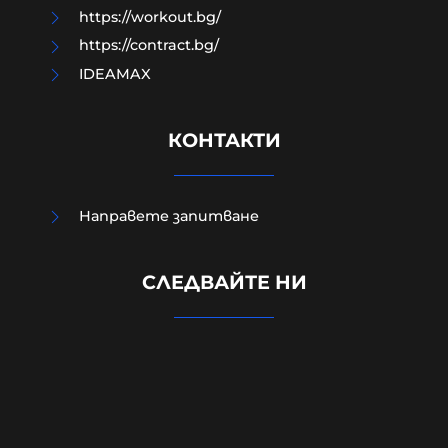
https://workout.bg/
https://contract.bg/
IDEAMAX
КОНТАКТИ
Направете запитване
Вижте ПЪРВИТЕ кадри от
СЛЕДВАЙТЕ НИ
мястото на взрива на дрона
(ВИДЕО)
08-08-2026г.
162
Лентата