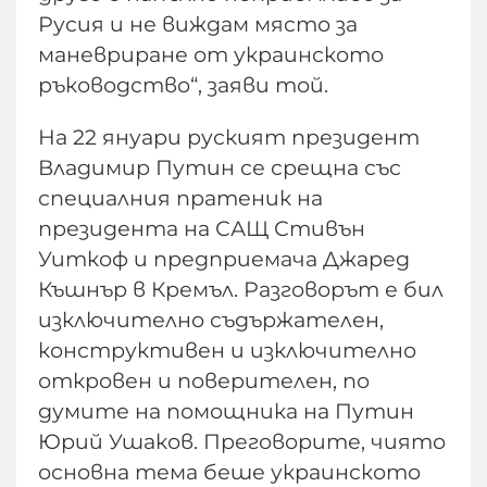
Русия и не виждам място за
маневриране от украинското
ръководство“, заяви той.
На 22 януари руският президент
Владимир Путин се срещна със
специалния пратеник на
президента на САЩ Стивън
Уиткоф и предприемача Джаред
Къшнър в Кремъл. Разговорът е бил
изключително съдържателен,
конструктивен и изключително
откровен и поверителен, по
думите на помощника на Путин
Юрий Ушаков. Преговорите, чиято
основна тема беше украинското