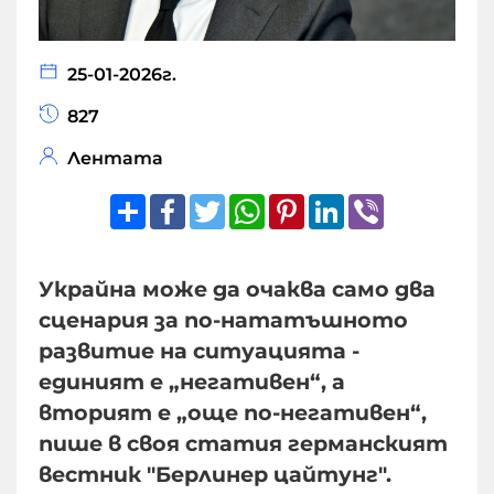
25-01-2026г.
827
Лентата
Share
Facebook
Twitter
WhatsApp
Pinterest
LinkedIn
Viber
Украйна може да очаква само два
сценария за по-нататъшното
развитие на ситуацията -
единият е „негативен“, а
вторият е „още по-негативен“,
пише в своя статия германският
вестник "Берлинер цайтунг".