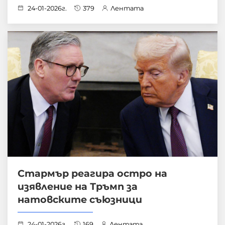
24-01-2026г.
379
Лентата
Стармър реагира остро на
изявление на Тръмп за
натовските съюзници
24-01-2026г.
169
Лентата