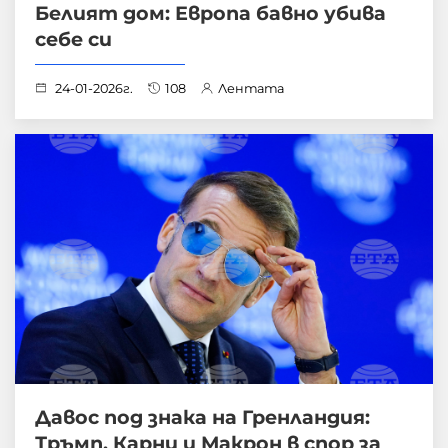
Белият дом: Европа бавно убива
себе си
24-01-2026г.
108
Лентата
Давос под знака на Гренландия:
Тръмп, Карни и Макрон в спор за