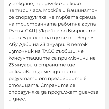
уреждане, продължиха около
четири часа. Москва и Вашингтон
се споразумяха, че първата среща
на тристранната работна група
Русия-САЩ-Украйна по въпросите
на сигурността ще се проведе в
Абу Даби на 23 януари. В петък
източник на ТАСС съобщи, че
консултациите са приключили на
23 януари и страните ще
докладват за междинните
резултати от преговорите в
столицата. Страните се
споразумяха да продължат диалога
и днес.