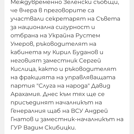
Междувременно Зеленски съобщи,
че вчера в преговорите са
участвали секретарят на Съвета
за национална сигурност и
отбрана на Украйна Рустем
Умеров, ръководителят на
кабинета му Кирил Буданов и
неговият заместник Сергей
Кислица, както и ръководителят
на фракцията на управляващата
партия "Слуга на народа" Давид
Арахамия. Днес към тях ще се
присъединят началникът на
Генералния щаб на ВСУ Андрей
Гнатов и заместник-началникът на
ГУР Вадим Скибицки.