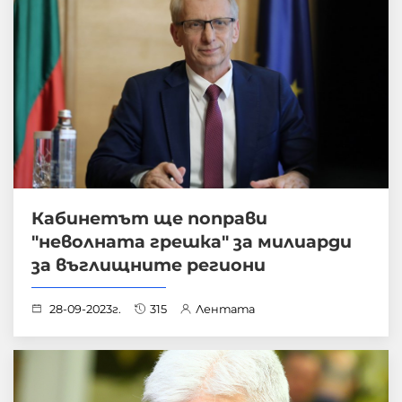
Кабинетът ще поправи
"неволната грешка" за милиарди
за въглищните региони
28-09-2023г.
315
Лентата