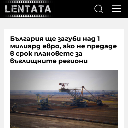
България ще загуби над 1
милиард евро, ако не предаде
в срок плановете за
въглищните региони