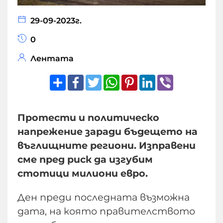
29-09-2023г.
0
Лентата
Share
Facebook
Twitter
WhatsApp
Pinterest
LinkedIn
Viber
Протести и политическо
напрежение заради бъдещето на
въглищните региони. Изправени
сме пред риск да изгубим
стотици милиони евро.
Ден преди последната възможна
дата, на която правителството