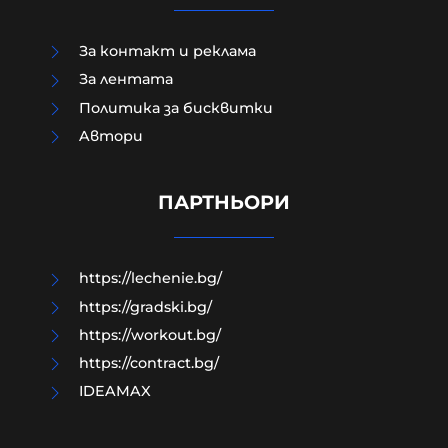
За контакт и реклама
За лентата
Политика за бисквитки
Aвтори
Радев: Дрон нахлу в българското
въздушно пространство и се
взриви. Няма жертви и поражения
ПАРТНЬОРИ
08-08-2026г.
122
Лентата
https://lechenie.bg/
https://gradski.bg/
https://workout.bg/
https://contract.bg/
IDEAMAX