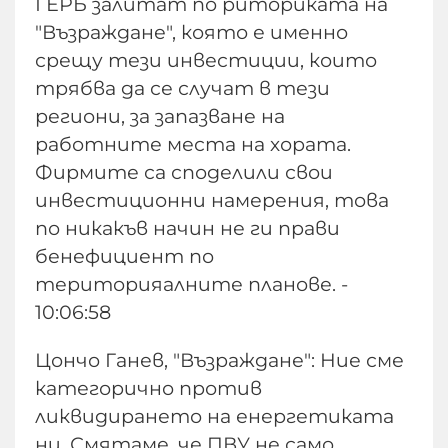
ГЕРБ залитат по риториката на
"Възраждане", която е именно
срещу тези инвестиции, които
трябва да се случат в тези
региони, за запазване на
работните места на хората.
Фирмите са споделили свои
инвестиционни намерения, това
по никакъв начин не ги прави
бенефициент по
територияалните планове. -
10:06:58
Цончо Ганев, "Възраждане": Ние сме
категорично против
ликвидирането на енергетиката
ни. Смятаме, че ПВУ не само