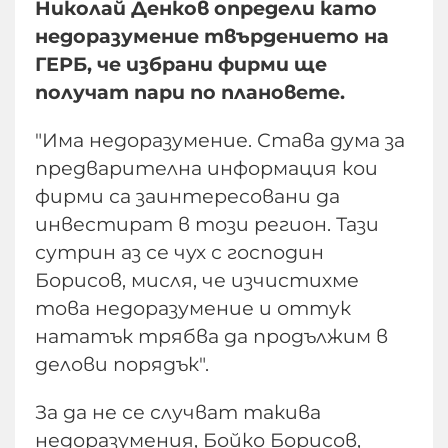
Николай Денков определи като
недоразумение твърдeнието на
ГЕРБ, че избрани фирми ще
получат пари по плановете.
"Има недоразумение. Става дума за
предварителна информация кои
фирми са заинтересовани да
инвестират в този регион. Тази
сутрин аз се чух с господин
Борисов, мисля, че изчистихме
това недоразумение и оттук
нататък трябва да продължим в
делови порядък".
За да не се случват такива
недоразумения, Бойко Борисов,