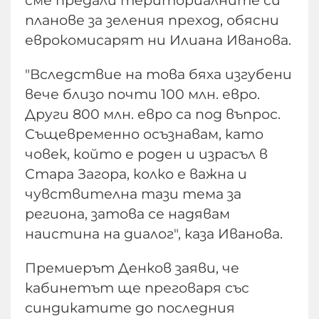
сме предали териториалните си
планове за зеления преход, обясни
еврокомисарят ни Илиана Иванова.
"Вследствие на това бяха изгубени
вече близо почти 100 млн. евро.
Други 800 млн. евро са под въпрос.
Същевременно осъзнавам, като
човек, който е роден и израсъл в
Стара Загора, колко е важна и
чувствителна тази тема за
региона, затова се надявам
наистина на диалог", каза Иванова.
Премиерът Денков заяви, че
кабинетът ще преговаря със
синдикатите до последния