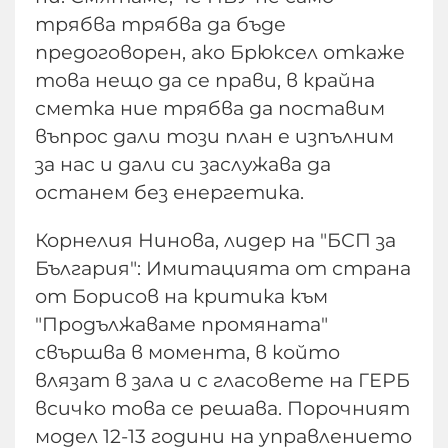
трябва трябва да бъде
предоговорен, ако Брюксел откаже
това нещо да се прави, в крайна
сметка ние трябва да поставим
въпрос дали този план е изпълним
за нас и дали си заслужава да
останем без енергетика.
Корнелия Нинова, лидер на "БСП за
България": Имитацията от страна
от Борисов на критика към
"Продължаваме промяната"
свършва в момента, в който
влязат в зала и с гласовете на ГЕРБ
всичко това се решава. Порочният
модел 12-13 години на управлението