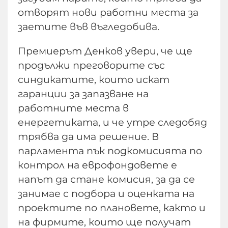
отворят нови работни места за
заетите във въгледобива.
Премиерът Денков увери, че ще
продължи преговорите със
синдикатите, които искат
гаранции за запазване на
работните места в
енергетиката, и че утре следобяд
трябва да има решение. В
парламента пък подкомисията по
контрол на еврофондовете е
напът да стане комисия, за да се
занимае с подбора и оценката на
проектите по плановете, както и
на фирмите, които ще получат