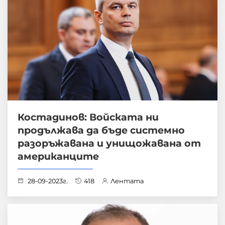
Костадинов: Войската ни
продължава да бъде системно
разоръжавана и унищожавана от
американците
28-09-2023г.
418
Лентата