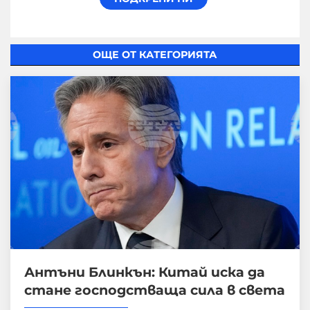
ОЩЕ ОТ КАТЕГОРИЯТА
Антъни Блинкън: Китай иска да
стане господстваща сила в света