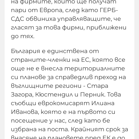
на фирмите, които ще получат
пари от Европа, след като ГЕРБ-
СДС обвиниха управляващите, че
гласят за това фирми, приближени
до тях.
България е единствена от
страните-членки на ЕС, която все
още не е внесла териториалните
си планове за справедлив преход на
въглищните региони - Стара
Загора, Кюстендил и Перник. Това
съобщи еврокомисарят Илиана
Иванова, която е на първото си
посещение у нас, след като бе
избрана на поста. Крайният срок за
внасяне на плановете пред ЕК е до