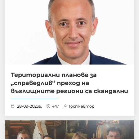
Териториални планове за
„справедлив“ преход на
въглищните региони са скандални
28-09-2023г.
447
Гост-автор