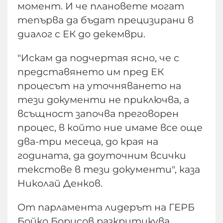
момент. И че плановете могат
тепърва да бъдат прецизирани в
диалог с ЕК до декември.
"Искам да подчертая ясно, че с
представянето им пред ЕК
процесът на уточняването на
тези документи не приключва, а
всъщност започва преговорен
процес, в който ние имаме все още
два-три месеца, до края на
годината, да доуточним всички
текстове в тези документи", каза
Николай Денков.
От парламента лидерът на ГЕРБ
Бойко Борисов разкритикува