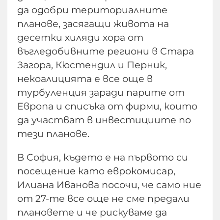
да одобри териториалните
планове, засягащи живота на
десетки хиляди хора от
въгледобивните региони в Стара
Загора, Кюстендил и Перник,
некоалицията е все още в
турбуленция заради парите от
Европа и списъка от фирми, които
да участват в инвестициите по
тези планове.
В София, където е на първото си
посещение като еврокомисар,
Илиана Иванова посочи, че само ние
от 27-те все още не сме предали
плановете и че рискуваме да