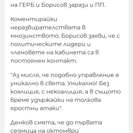
на ГЕРБ и Борисов зарази и ПП.
Коментирайки
неразбирателствата в
мнозинството, Борисов заяви, че с
политическите лидери и
членовете на кабинета са в
постоянен контакт.
"Аз мисля, че подобно управление е
уникално в света. Уникално! Без
коалиция, с некоалиция, а в същото
време удържайки на толкова
яростни атаки".
Денков смята, че до първата
седмица на октомври