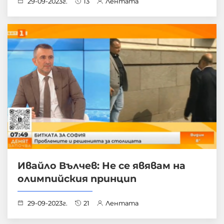
29-09-2023г.
13
Лентата
Ивайло Вълчев: Не се явявам на
олимпийския принцип
29-09-2023г.
21
Лентата