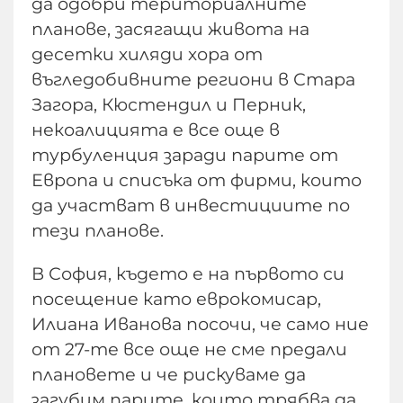
да одобри териториалните
планове, засягащи живота на
десетки хиляди хора от
въгледобивните региони в Стара
Загора, Кюстендил и Перник,
некоалицията е все още в
турбуленция заради парите от
Европа и списъка от фирми, които
да участват в инвестициите по
тези планове.
В София, където е на първото си
посещение като еврокомисар,
Илиана Иванова посочи, че само ние
от 27-те все още не сме предали
плановете и че рискуваме да
загубим парите, които трябва да