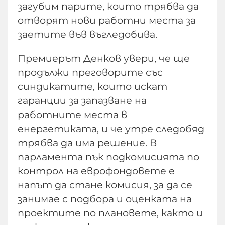
загубим парите, които трябва да
отворят нови работни места за
заетите във въгледобива.
Премиерът Денков увери, че ще
продължи преговорите със
синдикатите, които искат
гаранции за запазване на
работните места в
енергетиката, и че утре следобяд
трябва да има решение. В
парламента пък подкомисията по
контрол на еврофондовете е
напът да стане комисия, за да се
занимае с подбора и оценката на
проектите по плановете, както и