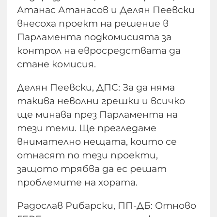
Атанас Атанасов и Делян Пеевски
внесоха проект на решение в
Парламента подкомисията за
контрол на евросредствата да
стане комисия.
Делян Пеевски, ДПС: За да няма
такива неволни грешки и всичко
ще минава през Парламента на
тези теми. Ще прегледаме
внимателно нещата, които се
отнасят по тези проекти,
защото трябва да ес решат
проблемите на хората.
Радослав Рибарски, ПП-ДБ: Отново