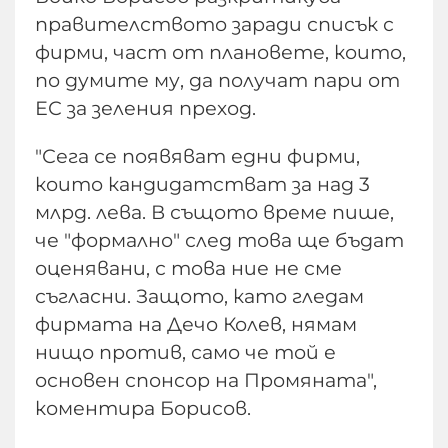
правителството заради списък с
фирми, част от плановете, които,
по думите му, да получат пари от
ЕС за зеления преход.
"Сега се появяват едни фирми,
които кандидатстват за над 3
млрд. лева. В същото време пише,
че "формално" след това ще бъдат
оценявани, с това ние не сме
съгласни. Защото, като гледам
фирмата на Дечо Колев, нямам
нищо против, само че той е
основен спонсор на Промяната",
коментира Борисов.