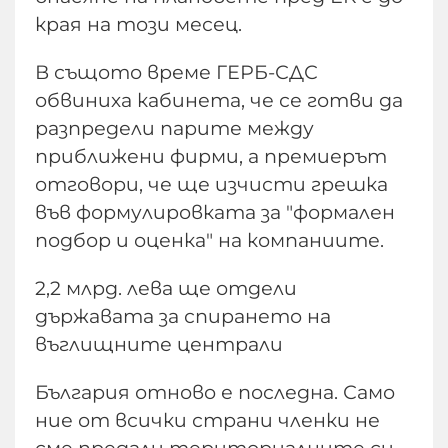
края на този месец.
В същото време ГЕРБ-СДС
обвиниха кабинета, че се готви да
разпредели парите между
приближени фирми, а премиерът
отговори, че ще изчисти грешка
във формулировката за "формален
подбор и оценка" на компаниите.
2,2 млрд. лева ще отдели
държавата за спирането на
въглищните централи
България отново е последна. Само
ние от всички страни членки не