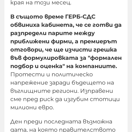
края на този месец.
В същото време ГЕРБ-СДС
обвиниха кабинета, че се готви да
разпредели парите между
приближени фирми, а премиерът
отговори, че ще изчисти грешка
във формулировката за "формален
подбор и оценка" на компаниите.
Протести и политическо
напрежение заради бъдещето на
въглищните региони. Изправени
сме пред риск да изгубим стотици
милиони евро.
Ден преди последната възможна
дата, на която правителството