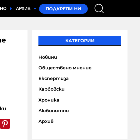
ТНО
АРХИВ
те
КАТЕГОРИИ
Новини
Обществено мнение
Експертиза
Карбовски
Хроника
ски
Любопитно
k
er
WhatsApp
Pinterest
Архив