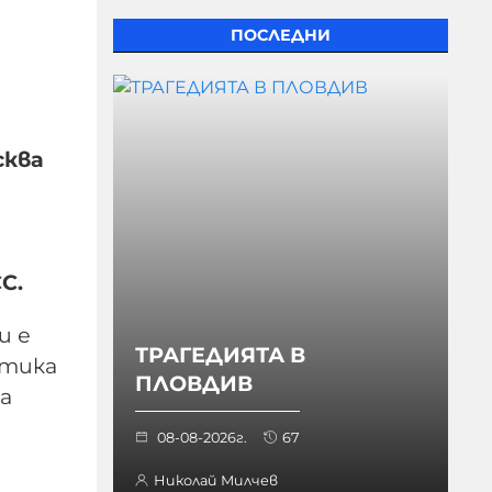
ПОСЛЕДНИ
сква
СС.
и е
ТРАГЕДИЯТА В
стика
ПЛОВДИВ
а
08-08-2026г.
67
Николай Милчев