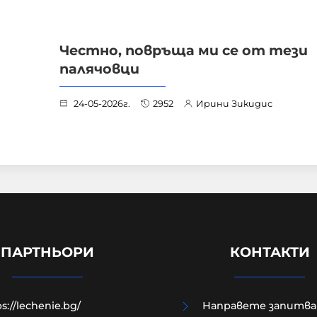
Честно, повръща ми се от тези
палячовци
24-05-2026г.
2952
Ирини Зикидис
ПАРТНЬОРИ
КОНТАКТИ
s://lechenie.bg/
Направете запитва