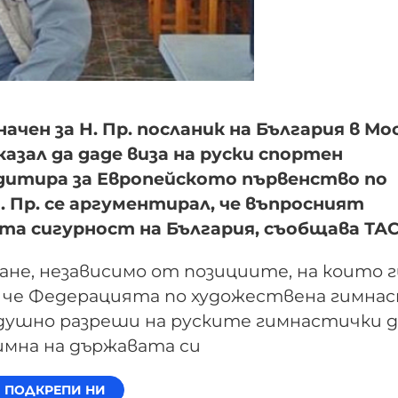
ачен за Н. Пр. посланик на България в Мо
казал да даде виза на руски спортен
едитира за Европейското първенство по
 Пр. се аргументирал, че въпросният
ата сигурност на България, съобщава ТА
е, независимо от позициите, на които г
и, че Федерацията по художествена гимна
одушно разреши на руските гимнастички д
имна на държавата си