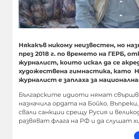
Някакъв никому неизвестен, но назн
през 2018 г. по времето на ГЕРБ, от
журналист, които искал да се акр
художествена гимнастика, като Н.
журналист е заплаха за националн
Българските идиоти нямат свършван
назначила ордата на Бойко. Въпрек
свали санкции срещу Русия и велик
развяват флага на РФ и да слушат х