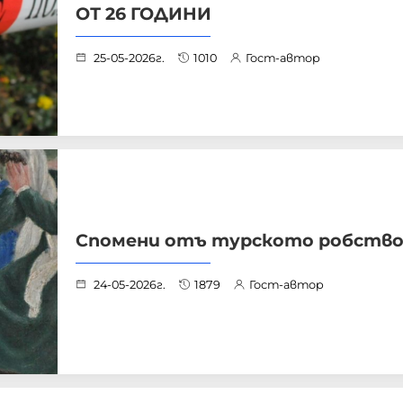
ОТ 26 ГОДИНИ
25-05-2026г.
1010
Гост-автор
Спомени отъ турското робств
24-05-2026г.
1879
Гост-автор