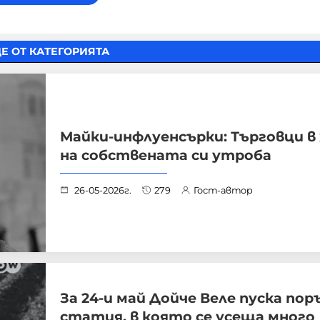
Е ОТ КАТЕГОРИЯТА
Майки-инфлуенсърки: Търговци в
на собствената си утроба
26-05-2026г.
279
Гост-автор
За 24-и май Дойче Веле пуска пор
статия, в която се усеща много