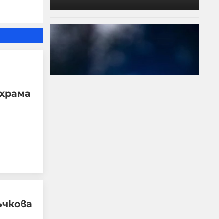
 храма
Жестоко насилие над
дете разтърси
Радомир
ъчкова
07-08-2026г.
131
Лентата