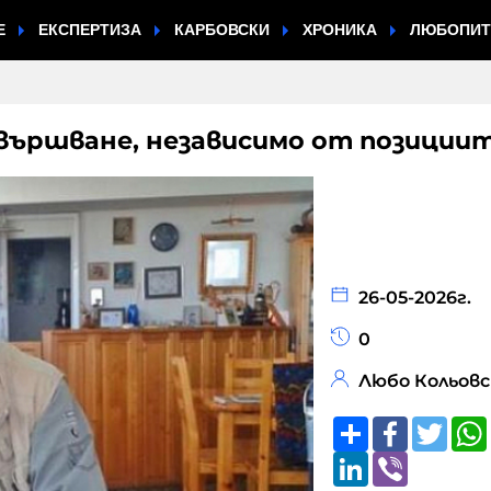
Е
ЕКСПЕРТИЗА
КАРБОВСКИ
ХРОНИКА
ЛЮБОПИ
вършване, независимо от позиции
26-05-2026г.
0
Любо Кольов
Share
Faceboo
Twitt
LinkedIn
Viber