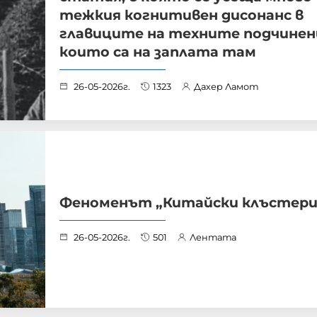
тежкия когнитивен дисонанс в
главиците на техните подчинен
които са на заплата там
26-05-2026г.
1323
Дахер Ламот
Феноменът „Китайски клъстери
26-05-2026г.
501
Лентата