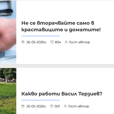
Не се вторачвайте само в
краставиците и доматите!
26-05-2026г.
834
Гост-автор
Какво работи Васил Терзиев?
25-05-2026г.
901
Гост-автор