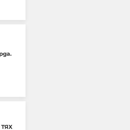
Не си дете, когато
рда.
жестоко измъчваш
човек, гориш фасове в
него, рисуваш свастики
по тялото му
07-08-2026г.
635
Гост-автор
Този човек или не
пътува и няма
НАЙ-ЧЕТЕНИ
 ТЯХ
никаква