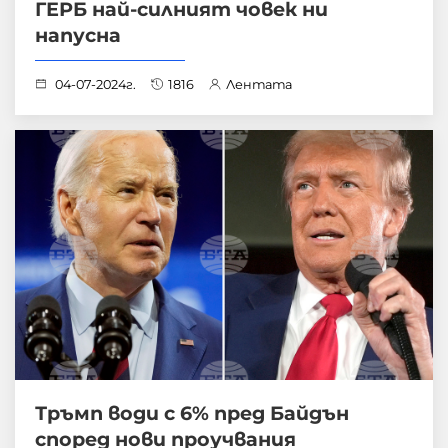
ГЕРБ най-силният човек ни
напусна
04-07-2024г.
1816
Лентата
Тръмп води с 6% пред Байдън
според нови проучвания