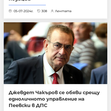
05-07-2024г.
308
Лентата
Джевдет Чакъров се обяви срещу
едноличното управление на
Пеевски в ДПС