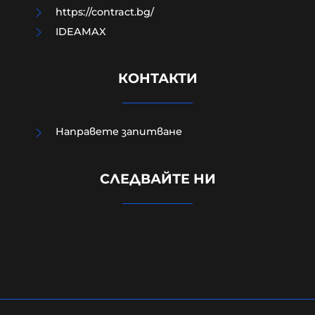
https://contract.bg/
IDEAMAX
КОНТАКТИ
Направете запитване
Вижте ПЪРВИТЕ кадри от
СЛЕДВАЙТЕ НИ
мястото на взрива на дрона
(ВИДЕО)
08-08-2026г.
182
Лентата