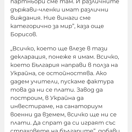
партньори сме там. И различните
държави-членки имат различни
виждания. Ние винаги сме
категорично за мир”, каза още
Борисов.
„Всичко, което ще влезе в тази
декларация, понеже я имам. Всичко,
което България направи в полза на
Украйна, се остойностява. Ако
дадем учители, пускаме фактура
това да ни се плати. Завод да
построим, в Украйна да
инвестираме, на санаториум
военни да вземем, всичко ще ни се
плати. Да спрат да си играят със
страховете на българите”, добави