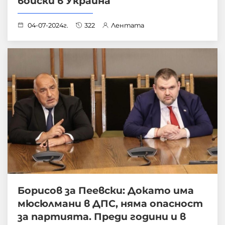
войски в Украйна
04-07-2024г.
322
Лентата
Борисов за Пеевски: Докато има
мюсюлмани в ДПС, няма опасност
за партията. Преди години и в