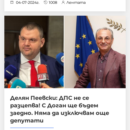
04-07-2024г.
1008
Лентата
Делян Пеевски: ДПС не се
разцепва! С Доган ще бъдем
заедно. Няма да изключвам още
депутати