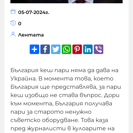
05-07-2024г.
0
Лентата
Share
Facebook
Twitter
WhatsApp
Pinterest
LinkedIn
Viber
България кеш пари няма да дава на
Украйна. В момента това, което
България ще представлява, за пари
кеш изобщо не става въпрос. Дори
към момента, България получава
пари за старото ненужно
съветско оборудване. Това каза
пред журналисти в кулоарите на