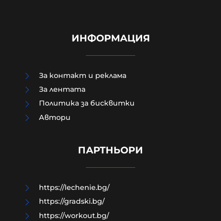
ИНФОРМАЦИЯ
За контакт и реклама
За лентата
Политика за бисквитки
Зеленски в Белград: Получаваме
Aвтори
недостатъчно ракети за
"Пейтриът", Израел не ни дава
системи за ПВО
ПАРТНЬОРИ
08-08-2026г.
41
Лентата
https://lechenie.bg/
https://gradski.bg/
https://workout.bg/