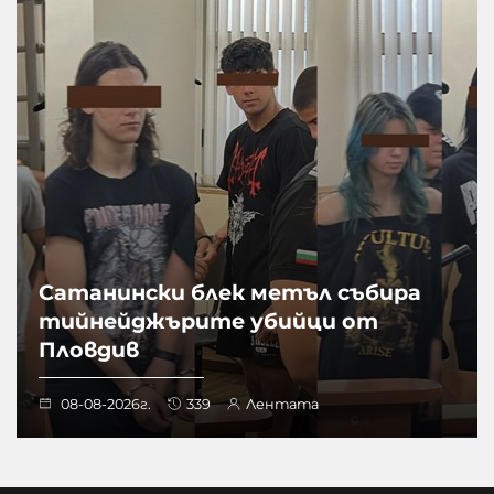
Сатанински блек метъл събира
тийнейджърите убийци от
Пловдив
08-08-2026г.
339
Лентата