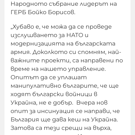
Народното събрание лидерът на
ГЕРБ Бойко Борисов.
„Хубаво е, че можа да се проведе
изслушването за НАТО и
модернизацията на българската
армия. Доколкото си спомням, най-
важните проекти, са направени по
време на нашето управление.
Опитът да се уплашат
манипулативно българите, че ще
ходят български войници в
Украйна, не е добър. Вчера нов
опит за инсинуация се направи, че
България ще дава кеш на Украйна.
Затова са тези срещи на върха,