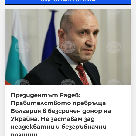
Президентът Радев:
Правителството превръща
България в безсрочен донор на
Украйна. Не заставам зад
неадекватни и безгръбначни
позиции