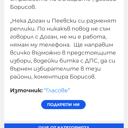
Борисов.
„Нека Доган и Пеевски си разменят
реплики. По никакъв повод не съм
говорил с Доган, не ми е работа,
нямам му телефона. Ще направим
всичко възможно в предстоящите
избори, водейки битка с ДПС, да си
върнем избирателите в тези
райони, коментира Борисов.
Източник:
“Гласове”
ОЩЕ ОТ КАТЕГОРИЯТА