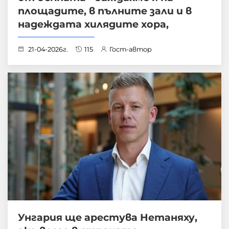
площадите, в пълните зали и в
надеждата хилядите хора,
21-04-2026г.
115
Гост-автор
Унгария ще арестува Нетаняху,