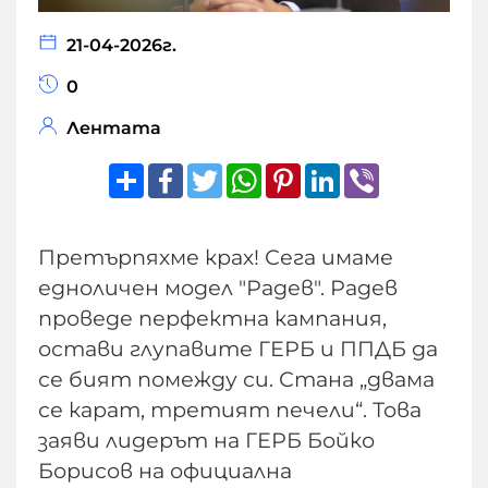
21-04-2026г.
0
Лентата
Share
Facebook
Twitter
WhatsApp
Pinterest
LinkedIn
Viber
Претърпяхме крах! Сега имаме
едноличен модел "Радев". Радев
проведе перфектна кампания,
остави глупавите ГЕРБ и ППДБ да
се бият помежду си. Стана „двама
се карат, третият печели“. Това
заяви лидерът на ГЕРБ Бойко
Борисов на официална