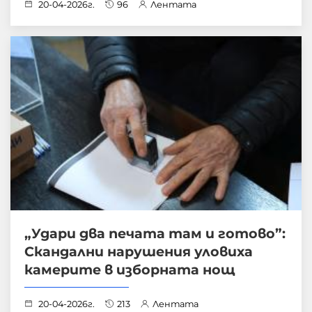
20-04-2026г.
96
Лентата
„Удари два печата там и готово”:
Скандални нарушения уловиха
камерите в изборната нощ
20-04-2026г.
213
Лентата