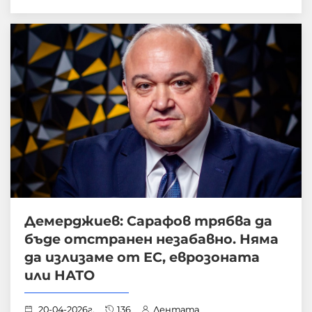
Демерджиев: Сарафов трябва да
бъде отстранен незабавно. Няма
да излизаме от ЕС, еврозоната
или НАТО
20-04-2026г.
136
Лентата