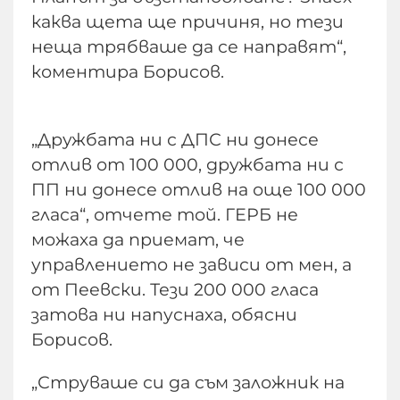
каква щета ще причиня, но тези
неща трябваше да се направят“,
коментира Борисов.
„Дружбата ни с ДПС ни донесе
отлив от 100 000, дружбата ни с
ПП ни донесе отлив на още 100 000
гласа“, отчете той. ГЕРБ не
можаха да приемат, че
управлението не зависи от мен, а
от Пеевски. Тези 200 000 гласа
затова ни напуснаха, обясни
Борисов.
„Струваше си да съм заложник на