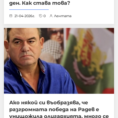
ден. Как става това?
21-04-2026г.
0
Лентата
Ако някой си въобразява, че
разгромната победа на Радев е
унищожила олигархията, много се