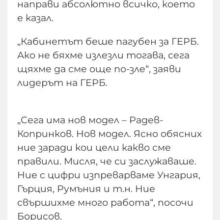
направи абсолютно всичко, което
е казал.
„Кабинетът беше пагубен за ГЕРБ.
Ако не бяхме излезли тогава, сега
щяхме да сме още по-зле“, заяви
лидерът на ГЕРБ.
„Сега има нов модел – Радев-
Копринков. Нов модел. Ясно обясних
ние заради кои цели какво сме
правили. Мисля, че си заслужаваше.
Ние с цифри изпреварваме Унгария,
Гърция, Румъния и т.н. Ние
свършихме много работа“, посочи
Борисов.