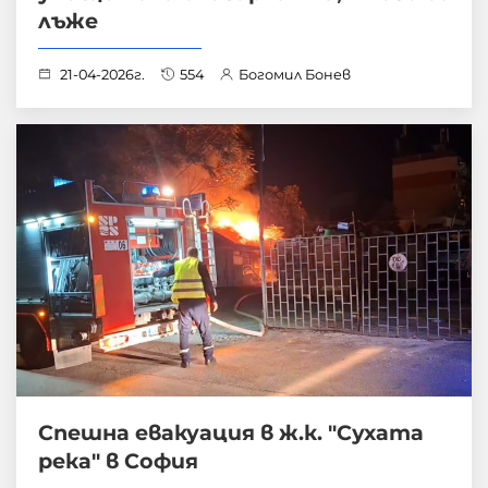
лъже
21-04-2026г.
554
Богомил Бонев
Спешна евакуация в ж.к. "Сухата
река" в София