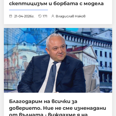
скептицизъм и борбата с модела
21-04-2026г.
171
Владислав Наков
Благодарим на всички за
доверието. Ние не сме изненадани
от вълната - виждахме я на