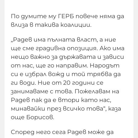
По думите му ГЕРБ повече няма да
влиза в такива коалиции.
„Радев има пълната власт, а ние
ще сме градивна опозиция. Ако има
нещо важно за държавата и зависи
от нас, ще го направим. Народът
си е избрал вожд и той трябва да
ги води. Ние от 20 години се
занимаваме с това. Пожелавам на
Радев пак да е втори като нас,
минавайки през всичко това“, каза
още Борисов.
Според него сега Радев може да