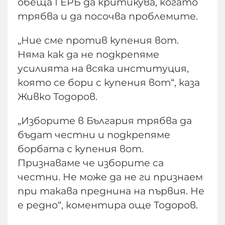
обеща ГЕРБ да критикува, когато
трябва и да посочва проблемите.
„Ние сме против купения вот.
Няма как да не подкрепяме
усилията на всяка институция,
която се бори с купения вот“, каза
Живко Тодоров.
„Изборите в България трябва да
бъдат честни и подкрепяме
борбата с купения вот.
Признаваме че изборите са
честни. Не може да не ги признаем
при такава преднина на първия. Не
е редно“, коментира още Тодоров.