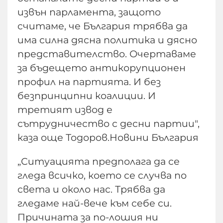
извън парламента, защото
считаме, че България трябва да
има силна дясна политика и дясно
представителство. Очертаваме
за бъдещето антикорупционен
профил на партията. И без
безпринципни коалиции. И
третият извод е
сътрудничество с десни партии",
каза още Тодоров.Новини България
„Ситуацията предполага да се
гледа всичко, което се случва по
света и около нас. Трябва да
гледаме най-вече към себе си.
Причината за по-лошия ни