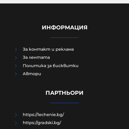
ИНФОРМАЦИЯ
За контакт и реклама
За лентата
Политика за бисквитки
Aвтори
Д-р Веселин Герев: Отглеждат се
деца-психопати. Най-критичен е
периодът между 12 и 16 г.
ПАРТНЬОРИ
07-08-2026г.
70
Лентата
https://lechenie.bg/
https://gradski.bg/