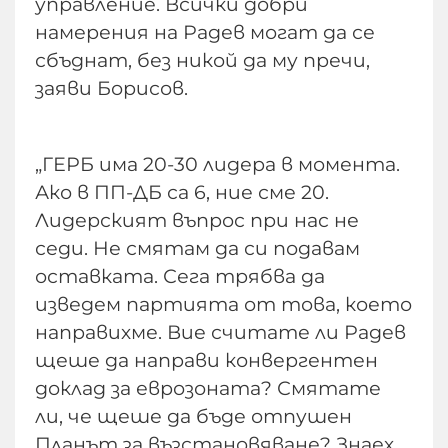
управление. Всички добри
намерения на Радев могат да се
сбъднат, без никой да му пречи,
заяви Борисов.
„ГЕРБ има 20-30 лидера в момента.
Ако в ПП-ДБ са 6, ние сме 20.
Лидерският въпрос при нас не
седи. Не смятам да си подавам
оставката. Сега трябва да
изведем партията от това, което
направихме. Вие считате ли Радев
щеше да направи конвергентен
доклад за еврозоната? Смятате
ли, че щеше да бъде отпушен
Планът за възстановяване? Знаех