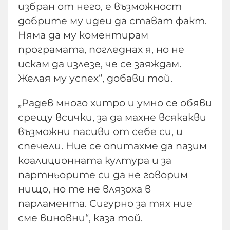
избран от него, е възможност
добрите му идеи да стават факт.
Няма да му коментирам
програмата, погледнах я, но не
искам да излезе, че се заяждам.
Желая му успех“, добави той.
„Радев много хитро и умно се обяви
срещу всички, за да махне всякакви
възможни пасиви от себе си, и
спечели. Ние се опитахме да пазим
коалиционната култура и за
партньорите си да не говорим
нищо, но те не влязоха в
парламента. Сигурно за тях ние
сме виновни“, каза той.