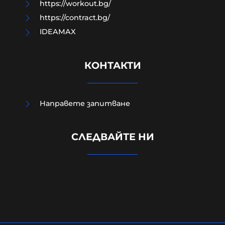
https://workout.bg/
https://contract.bg/
IDEAMAX
КОНТАКТИ
Направете запитване
Изчезналият свидетел от случая
СЛЕДВАЙТЕ НИ
„Петрохан“: близки се питат
дали Мексиканеца е жив
07-08-2026г.
122
Лентата