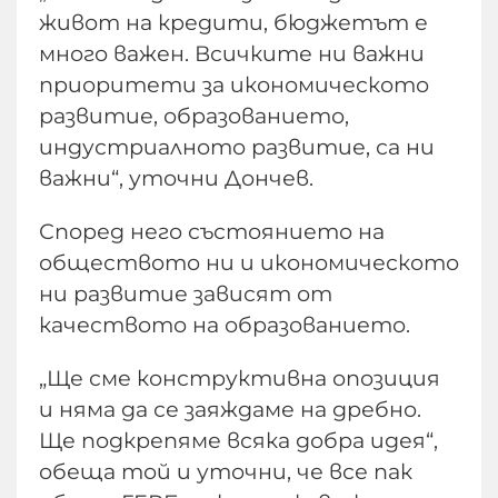
живот на кредити, бюджетът е
много важен. Всичките ни важни
приоритети за икономическото
развитие, образованието,
индустриалното развитие, са ни
важни“, уточни Дончев.
Според него състоянието на
обществото ни и икономическото
ни развитие зависят от
качеството на образованието.
„Ще сме конструктивна опозиция
и няма да се заяждаме на дребно.
Ще подкрепяме всяка добра идея“,
обеща той и уточни, че все пак