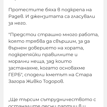
Протестите бяха в подкрепа на
Радев. И джензитата са гласували
за него.
"Предстои страшно много работа,
която трябва да свършим, за да
върнем доверието на хората,
подкрепяйки правилните и
морални неща, зад които
застанахме, когато основахме
ГЕРБ", сподели кметът на Стара
Загора Живко Тодоров.
„Ще търсим сътрудничеството с
останалите десни партии в и