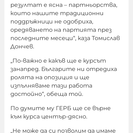
резултат е ясна – партньорства,
които нашите традиционни
поддръжници не одобриха,
оредяването на партията през
последните месеци“, каза Томислав
Дончев.
„По-важно е какъв ще е курсът
занапред. Българите ни отредиха
ролята на опозиция и ще
изпълняваме тази работа
достойно“, обеща той.
По думите му ГЕРБ ще се върне
към курса център-дясно.
„Не може да си позволим да имаме