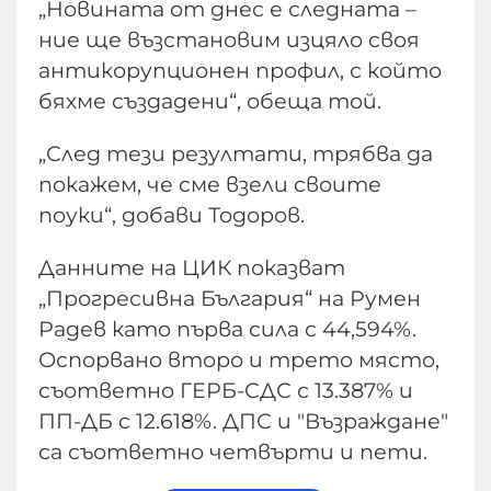
„Новината от днес е следната –
ние ще възстановим изцяло своя
антикорупционен профил, с който
бяхме създадени“, обеща той.
„След тези резултати, трябва да
покажем, че сме взели своите
поуки“, добави Тодоров.
Данните на ЦИК показват
„Прогресивна България“ на Румен
Радев като първа сила с 44,594%.
Оспорвано второ и трето място,
съответно ГЕРБ-СДС с 13.387% и
ПП-ДБ с 12.618%. ДПС и "Възраждане"
са съответно четвърти и пети.