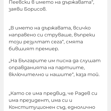
Пеевски в името на държавата“,
заяви Борисов.
„В името на държавата, всичко
направено си струваше, въпреки
този резултат сега“, смята
бившият премиер.
„На Българите им писна да слушат
оправданията на партиите,
включително и нашите“, каза той.
„Като се има предвид, че Радев си
има президент, има си и
Конституционен съд, еднолично