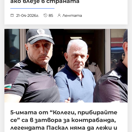
ако влезе в страната
21-04-2026г.
85
Лентата
5-имата от “Колеги, прибирайте
се” са в затвора за контрабанда,
легендата Паскал няма да лежи и