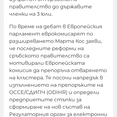
правителство до държавите
членки на 3 юли.
По време на дебат в Европейския
парламент еврокомисарят по
разширяването Марта Кос заяви,
че последните реформи на
сръбското правителство са
мотивирали Европейската
комисия да препоръча отварянето
на клъстера. Тя посочи напредък в
изпълнението на препоръките на
ОССЕ/СДИПЧ (ODIHR) и определи
предприетите стъпки за
сформиране на нов състав на
Регулаторния орган за електронни