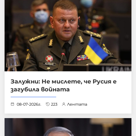
Залужни: Не мислете, че Русия е
загубила войната
08-07-2026г.
223
Лентата