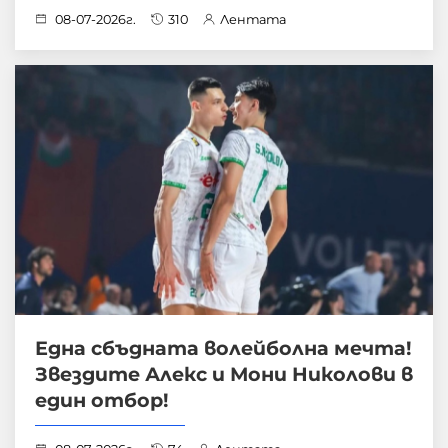
08-07-2026г.
310
Лентата
Една сбъдната волейболна мечта!
Звездите Алекс и Мони Николови в
един отбор!