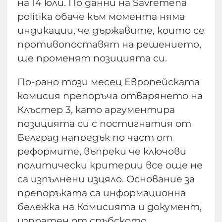
на 14 юли. По данни на Savremena
politika обаче към момента няма
индикации, че държавите, които се
противопоставят на решението,
ще променят позицията си.
По-рано този месец Европейската
комисия препоръча отварянето на
Клъстер 3, като аргументира
позицията си с постигнатия от
Белград напредък по част от
реформите, въпреки че ключови
политически критерии все още не
са изпълнени изцяло. Основание за
препоръката са информационна
бележка на Комисията и документ,
изпратен от сръбското