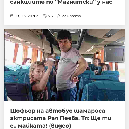
санкциите по ''Магнитски'' у нас
08-07-2026г.
75
Лентата
Шофьор на автобус шамароса
актрисата Рая Пеева. Тя: Ще ти
е.. майката! (видео)