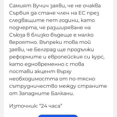
Самият Вучич заяви, че не очаква
Сърбия да стане член на ЕС през
следващите пет години, като
подчерта, че разширяване на
Съюза в близко бъдеще е малко
вероятно. Въпреки това той
заяви, че Белград ще продължи
реформите и европейския си курс,
като едновременно с това
постави акцент върху
необходимостта от по-тясно
сътрудничество между страните
от Западните Балкани.
Източник: “24 часа”