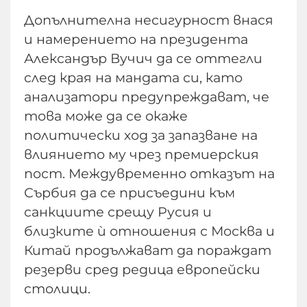
Допълнителна несигурност внася
и намерението на президента
Александър Вучич да се оттегли
след края на мандата си, като
анализатори предупреждават, че
това може да се окаже
политически ход за запазване на
влиянието му чрез премиерския
пост. Междувременно отказът на
Сърбия да се присъедини към
санкциите срещу Русия и
близките ѝ отношения с Москва и
Китай продължават да пораждат
резерви сред редица европейски
столици.