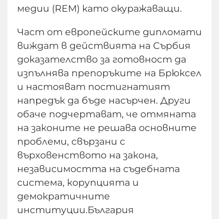
медии (REM) като окуражаващи.
Част от европейските дипломати
виждат в действията на Сърбия
доказателство за готовност да
изпълнява препоръките на Брюксел
и настояват постигнатият
напредък да бъде насърчен. Други
обаче подчертават, че отмяната
на законите не решава основните
проблеми, свързани с
върховенството на закона,
независимостта на съдебната
система, корупцията и
демократичните
институции.България