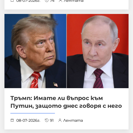
08-07-2026г.
74
Лентата
Тръмп: Имате ли въпрос към
Путин, защото днес говоря с него
08-07-2026г.
91
Лентата