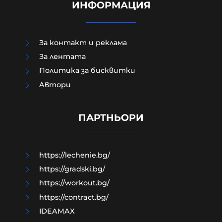
ИНФОРМАЦИЯ
За контакт и реклама
За лентата
Политика за бисквитки
Aвтори
Модернизацията на бойната ни
авиация – срамна история за 17
години нехайство и саботажи
ПАРТНЬОРИ
06-08-2026г.
67
Лентата
https://lechenie.bg/
https://gradski.bg/
https://workout.bg/
https://contract.bg/
IDEAMAX