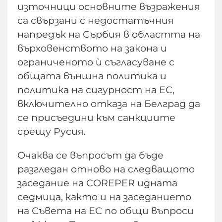
източници основните възражения
са свързани с недостатъчния
напредък на Сърбия в областта на
върховенството на закона и
ограниченото ѝ съгласуване с
общата външна политика и
политика на сигурност на ЕС,
включително отказа на Белград да
се присъедини към санкциите
срещу Русия.
Очаква се въпросът да бъде
разгледан отново на следващото
заседание на COREPER идната
седмица, както и на заседанието
на Съвета на ЕС по общи въпроси