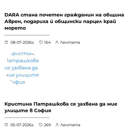
DARA стана почетен гражданин на община
Аврен, подариха ѝ общински парцел край
морето
08-07-2026г.
164
Лентата
Кристина Патрашкова се захвана да мие
улиците в София
05-07-2026г.
269
Лентата