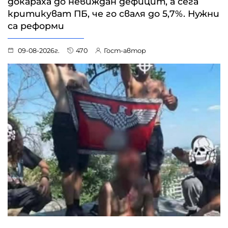
докараха до невиждан дефицит, а сега
критикуват ПБ, че го сваля до 5,7%. Нужни
са реформи
09-08-2026г.
470
Гост-автор