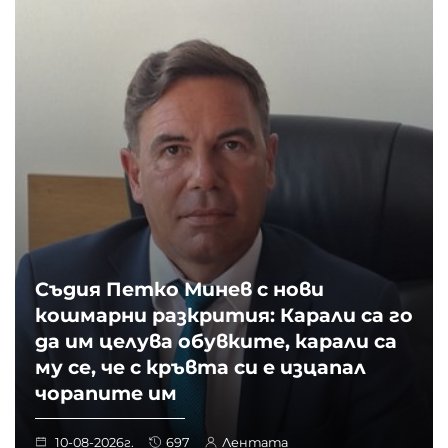
Съдия Петко Минев с нови
кошмарни разкрития: Карали са го
да им целува обувките, карали са
му се, че с кръвта си е изцапал
чорапите им
10-08-2026г.
697
Лентата