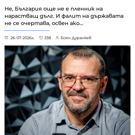
Не, България още не е пленник на
нарастващ дълг. И фалит на държавата
не се очертава, освен ако...
26-07-2026г.
338
Боян Дуранкев