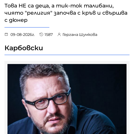
Това НЕ са деца, а тик-ток талибани,
чиято "религия" започва с кръв и свършва
с дюнер
09-08-2026г.
1587
Гергана Шумкова
Карбовски