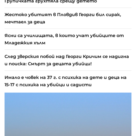
Групичката грухтяла срещу детето
Жестоко убитият в Пловдив Георги бил сирак,
мечтаел за деца
Ясни са училищата, в които учат убийците от
Младежкия хълм
След зверския побой над Георги Кричим се надигна
и поиска: Смърт за децата убийци!
Имало е човек на 37 г. с психика на дете и деца на
15-17 с психика на убийци и садисти
МВР за случая в Банско: Израелската група е
предизвикала преминаващите българи, имало е
множество сигнали срещу тях
Гюров е загрижен за италианските деца. За
българските на него не му дреме…