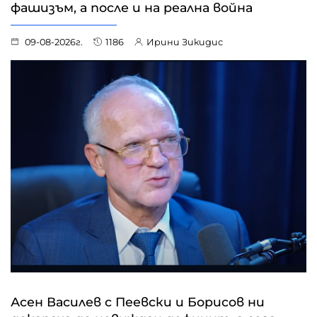
фашизъм, а после и на реална война
09-08-2026г.
1186
Ирини Зикидис
Асен Василев с Пеевски и Борисов ни