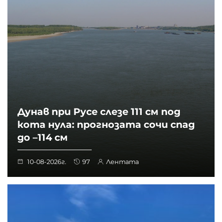
Жестоко убийство на Младежкия хълм в Пловдив -
от омраза е
Материалите на Карбовски описват механизъм,
който на Запад отдавна е обект на сериозни
академични изследвания
Дунав при Русе слезе 111 см под
кота нула: прогнозата сочи спад
до –114 см
10-08-2026г.
97
Лентата