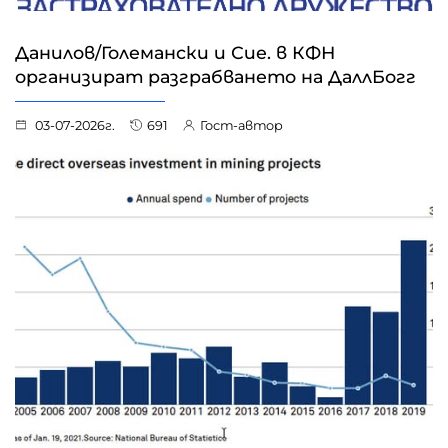
Данилов/Големански и Сие. в КФН
организират разграбването на ДаллБогг
03-07-2026г.
691
Гост-автор