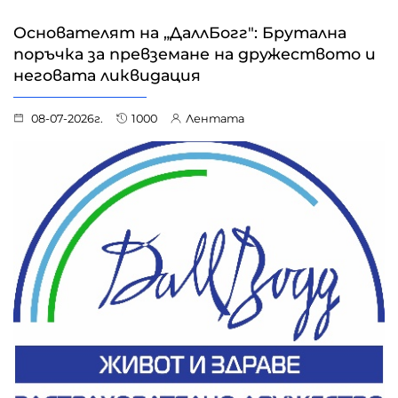
Основателят на „ДаллБогг": Брутална
поръчка за превземане на дружеството и
неговата ликвидация
08-07-2026г.
1000
Лентата