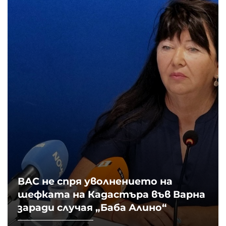
ВАС не спря уволнението на
шефката на Кадастъра във Варна
заради случая „Баба Алино“