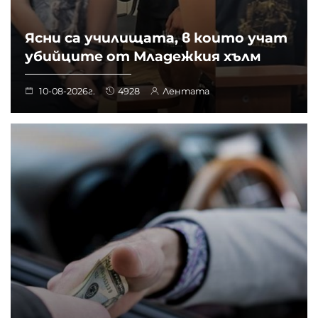
Ясни са училищата, в които учат
убийците от Младежкия хълм
10-08-2026г.
4928
Лентата