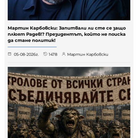
Мартин Карбовски: Запитвали ли сте се защо
плюят Радев!? Президентът, който не поиска
да стане политик!
05-08-2026г.
1478
Мартин Карбовски