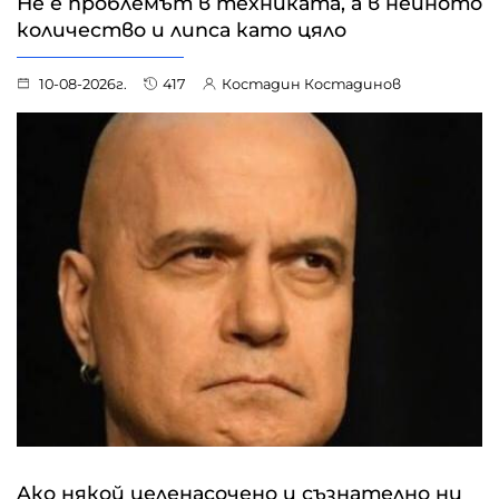
Не е проблемът в техниката, а в нейното
количество и липса като цяло
10-08-2026г.
417
Костадин Костадинов
Aко някой целенасочено и съзнателно ни