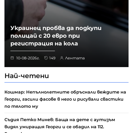
Украинец пробва да подкупи
полицай с 20 евро при
регистрация на кола
10-08-2026г.
149
Лентата
Най-четени
Кошмар: Непълнолетните обръснали веждите на
Георги, гасили фасове в него и рисували свастики
по тялото му
Съдия Петко Минев: Баща на дете с аутизъм
видял умиращия Георги и се обадил на 112.