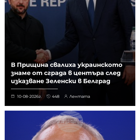
В Прищина свалиха украинското
знаме от сграда в центъра след
изказване Зеленски в Белград
10-08-2026г.
448
Лентата