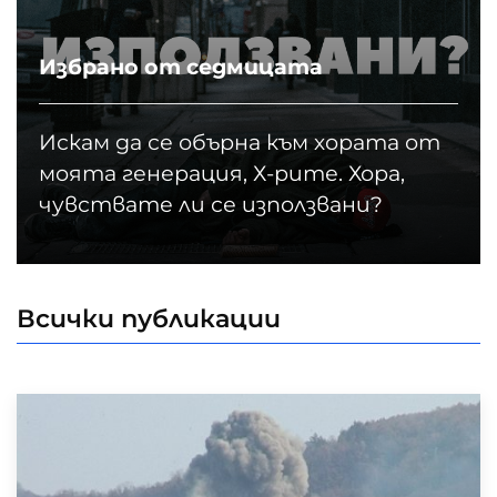
Избрано от седмицата
Искам да се обърна към хората от
моята генерация, Х-рите. Хора,
чувствате ли се използвани?
Всички публикации