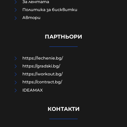
За лентата
Политика за бисквитки
Aвтори
Лидерката на френските Зелени
призовава за забрана на X по време
на избори
ПАРТНЬОРИ
06-08-2026г.
55
Лентата
https://lechenie.bg/
https://gradski.bg/
https://workout.bg/
https://contract.bg/
IDEAMAX
КОНТАКТИ