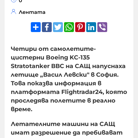
0
Лентата
Share
Facebook
Twitter
WhatsApp
Pinterest
LinkedIn
Viber
Четири от самолетите-
цистерни Boeing KC-135
Stratotanker ВВС на САЩ напуснаха
летище „Васил Левски" в София.
Това показва информация в
платформата Flightradar24, която
проследява полетите в реално
време.
Летателните машини на САЩ
имат разрешение да пребивават