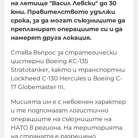
на летище "Васил Левски" до 30
юни. Правителството удължи
срока, за да могат съюзниците да
препланират операциите си и да
намерят друга локация.
Става въпрос за стратегически
цистерни Boeing KC-135
Stratotanker, както и транспортни
Lockheed C-130 Hercules и Boeing C-
17 Globemaster III.
Мисията им е с невоенен характер
и те подпомагат логистично
операциите на съюзниците на
НАТО в региона. На територията
на страната е разрешено