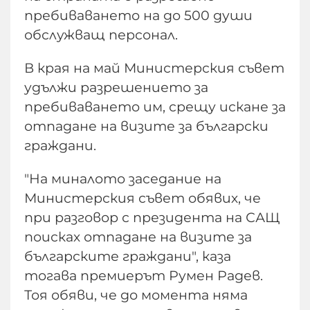
пребиваването на до 500 души
обслужващ персонал.
В края на май Министерския съвет
удължи разрешението за
пребиваването им, срещу искане за
отпадане на визите за български
граждани.
"На миналото заседание на
Министерския съвет обявих, че
при разговор с президента на САЩ
поисках отпадане на визите за
българските граждани", каза
тогава премиерът Румен Радев.
Тоя обяви, че до момента няма