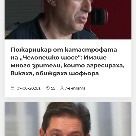
Пожарникар от катастрофата
на „Челопешко шосе": Имаше
много зрители, които агресираха,
викаха, обиждаха шофьора
07-06-2026г.
59
Лентата