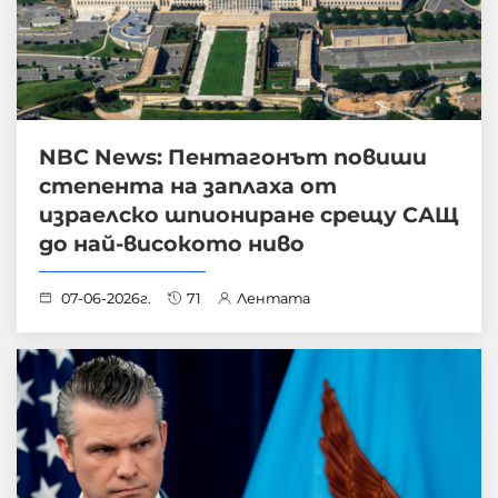
NBC News: Пентагонът повиши
степента на заплаха от
израелско шпиониране срещу САЩ
до най-високото ниво
07-06-2026г.
71
Лентата