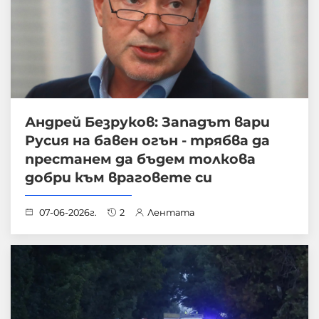
Андрей Безруков: Западът вари
Русия на бавен огън - трябва да
престанем да бъдем толкова
добри към враговете си
07-06-2026г.
2
Лентата