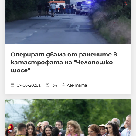
Оперират двама от ранените в
катастрофата на "Челопешко
шосе"
07-06-2026г.
134
Лентата