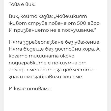
Това е вик.
Вик, който казва: „Човешкият
живот струва повече от 500 евро.
И призванието не е послушание.“
Няма здравеопазване без уважение.
Няма бъдеще без достойни хора. А
когато тишината около
подигравките е по-шумна от
аплодисментите за доблестта -
значи сме забравили кои сме.
И къде отиваме.