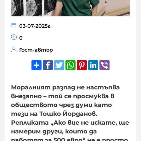
03-07-2025г.
0
Гост-автор
Share
Facebook
Twitter
WhatsApp
Pinterest
LinkedIn
Viber
Моралният разпад не настъпва
внезапно – той се просмуква в
обществото чрез думи като
тези на Тошко Йорданов.
Репликата „Ако вие не искате, ще
намерим други, които да
работят за 500 евро“ не е просто