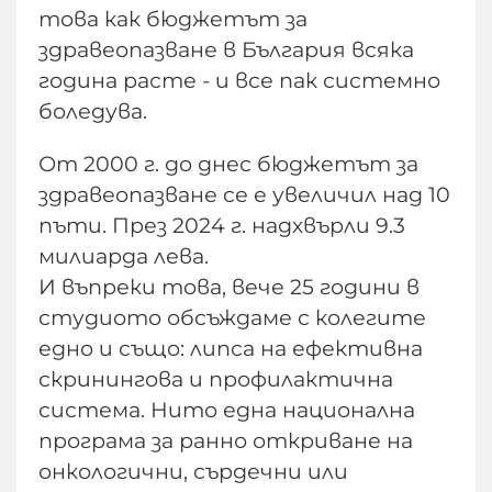
това как бюджетът за
здравеопазване в България всяка
година расте - и все пак системно
боледува.
От 2000 г. до днес бюджетът за
здравеопазване се е увеличил над 10
пъти. През 2024 г. надхвърли 9.3
милиарда лева.
И въпреки това, вече 25 години в
студиото обсъждаме с колегите
едно и също: липса на ефективна
скринингова и профилактична
система. Нито една национална
програма за ранно откриване на
онкологични, сърдечни или