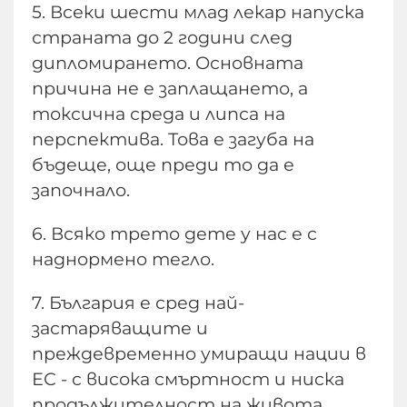
5. Всеки шести млад лекар напуска
страната до 2 години след
дипломирането. Основната
причина не е заплащането, а
токсична среда и липса на
перспектива. Това е загуба на
бъдеще, още преди то да е
започнало.
6. Всяко трето дете у нас е с
наднормено тегло.
7. България е сред най-
застаряващите и
преждевременно умиращи нации в
ЕС - с висока смъртност и ниска
продължителност на живота.