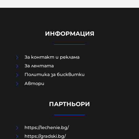
ИНФОРМАЦИЯ
За контакт и реклама
За лентата
Политика за бисквитки
Aвтори
МО след анализ на останките
край Кардам: Най-вероятно е
дрон-примамка "Майя"
ПАРТНЬОРИ
08-08-2026г.
99
Лентата
https://lechenie.bg/
https://gradski.bg/