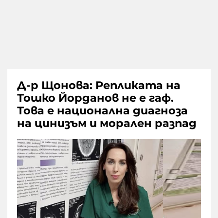
Д-р Щонова: Репликата на
Тошко Йорданов не е гаф.
Това е национална диагноза
на цинизъм и морален разпад