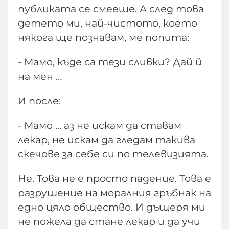
публиката се смееше. А след това
детето ми, най-чистото, което
някога ще познавам, ме попита:
- Мамо, къде са тези сливки? Дай й
на мен …
И после:
- Мамо … аз не искам да ставам
лекар, не искам да гледам такива
скечове за себе си по телевизията.
Не. Това не е просто падение. Това е
разрушение на моралния гръбнак на
едно цяло общество. И дъщеря ми
не пожела да стане лекар и да учи