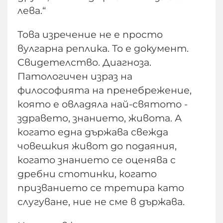
лева.“
Това изречение не е просто
вулгарна реплика. То е документ.
Свидетелство. Диагноза.
Патологичен израз на
философията на пренебрежение,
която е овладяла най-святото -
здравето, знанието, живота. А
когато една държава свежда
човешкия живот до подаяния,
когато знанието се оценява с
дребни стотинки, когато
призванието се третира като
слугуване, ние не сме в държава.