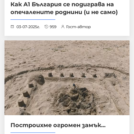
Как А1 България се подиграва на
опечалените роднини (и не само)
03-07-2025г.
959
Гост-автор
Построихме огромен замък...