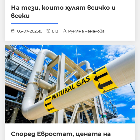
На тези, които хулят всичко и
всеки
03-07-2025г.
813
Румяна Ченалова
Според Евростат, цената на