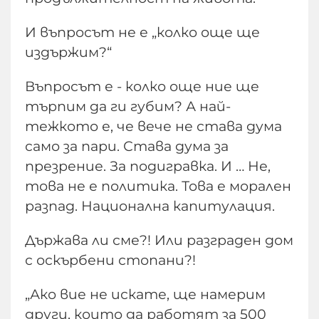
И въпросът не е „колко още ще
издържим?“
Въпросът е - колко още ние ще
търпим да ги губим? А най-
тежкото е, че вече не става дума
само за пари. Става дума за
презрение. За подигравка. И … Не,
това не е политика. Това е морален
разпад. Национална капитулация.
Държава ли сме?! Или разграден дом
с оскърбени стопани?!
„Ако вие не искате, ще намерим
други, които да работят за 500