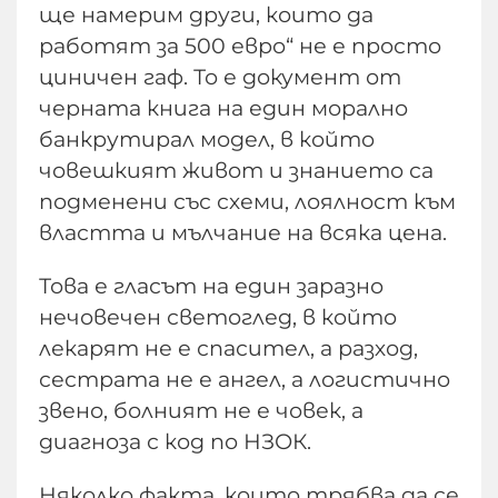
ще намерим други, които да
работят за 500 евро“ не е просто
циничен гаф. То е документ от
черната книга на един морално
банкрутирал модел, в който
човешкият живот и знанието са
подменени със схеми, лоялност към
властта и мълчание на всяка цена.
Това е гласът на един заразно
нечовечен светоглед, в който
лекарят не е спасител, а разход,
сестрата не е ангел, а логистично
звено, болният не е човек, а
диагноза с код по НЗОК.
Няколко факта, които трябва да се