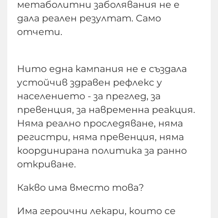
метаболитни заболявания не е
дала реален резултат. Само
отчети.
Нито една кампания не е създала
устойчив здравен рефлекс у
населението - за преглед, за
превенция, за навременна реакция.
Няма реално проследяване, няма
регистри, няма превенция, няма
координирана политика за ранно
откриване.
Какво има вместо това?
Има героични лекари, които се