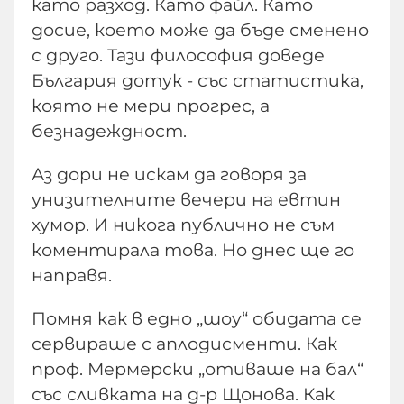
като разход. Като файл. Като
досие, което може да бъде сменено
с друго. Тази философия доведе
България дотук - със статистика,
която не мери прогрес, а
безнадеждност.
Аз дори не искам да говоря за
унизителните вечери на евтин
хумор. И никога публично не съм
коментирала това. Но днес ще го
направя.
Помня как в едно „шоу“ обидата се
сервираше с аплодисменти. Как
проф. Мермерски „отиваше на бал“
със сливката на д-р Щонова. Как