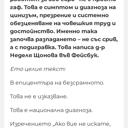
гаф. Това е симптом и диагноза на
цинизъм, презрение и системно
обезценяване на човешкия труд и
достойнство. Именно така
започва разпадането – не със срив,
а с подигравка. Това написа д-р
Неделя Щонова във Фейсбук.
Ето целия текст:
В епицентъра на безсрамното.
Това не е изказване.
Това е национална диагноза.
Изречението „Ако вие не искате,