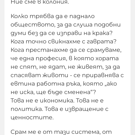
Ние сме в колония.
Колко трябва да е паднало
обществото, за да слуша подобни
думи без да се изправи на крака?
Кога точно свикнахме с гаврата?
Кога престанахме да се срамуваме,
че една професия, в която хората
не спят, не ядат, не живеят, за да
спасяват животи - се приравнява с
евтина работна ръка, която „ако
не иска, ще бъде сменена“?
Това не е икономика. Това не е
политика. Това е извращение с
ценностите.
Срам ме е от тази система, от