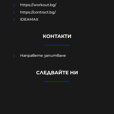
https://workout.bg/
https://contract.bg/
IDEAMAX
КОНТАКТИ
Направете запитване
Израелският посланик за
инцидента в Банско: Изолиран
СЛЕДВАЙТЕ НИ
случай. Не разбирам защо се
превърна в такъв голям скандал
08-08-2026г.
98
Лентата