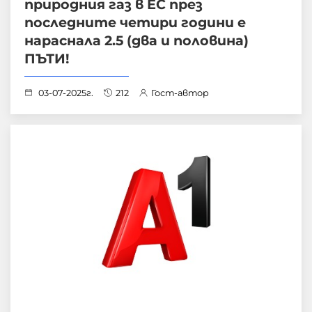
природния газ в ЕС през
последните четири години е
нараснала 2.5 (два и половина)
ПЪТИ!
03-07-2025г.
212
Гост-автор