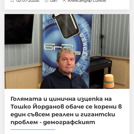
02-07-2025г.
1287
Александър Симов
Голямата и цинична изцепка на
Тошко Йорданов обаче се корени в
един съвсем реален и гигантски
проблем - демографският