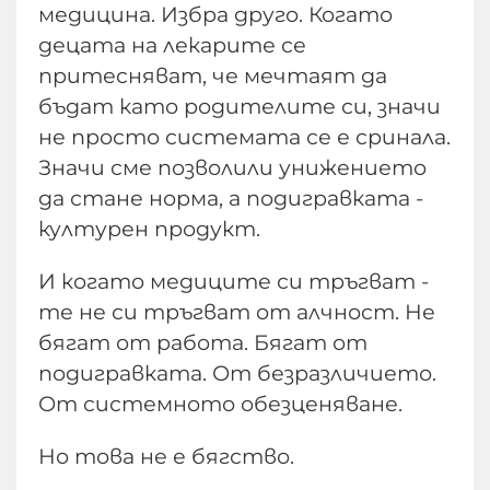
медицина. Избра друго. Когато
децата на лекарите се
притесняват, че мечтаят да
бъдат като родителите си, значи
не просто системата се е сринала.
Значи сме позволили унижението
да стане норма, а подигравката -
културен продукт.
И когато медиците си тръгват -
те не си тръгват от алчност. Не
бягат от работа. Бягат от
подигравката. От безразличието.
От системното обезценяване.
Но това не е бягство.