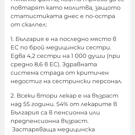
повтарят като молитва, защото
статистиката днес е по-остра
от скалпел:
1. България е на последно място в
ЕС по брой медицински сестри.
Едва 4,2 сестри на 1 000 души (при
средно 8,6 в ЕС). Здравната
система страда от критичен
недостиг на сестрински персонал.
2. Всеки втори лекар е на възраст
над 55 години. 54% от лекарите в
България са в пенсионна или
предпенсионна възраст.
Застаряваща медицинска