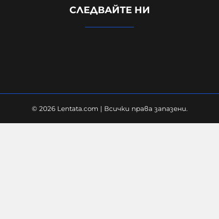
СЛЕДВАЙТЕ НИ
центъра на Лондон, задържана е
жена за нападението
05-08-2026г.
142
Лентата
© 2026 Lentata.com | Всички права запазени.
"Блумбърг": Бивши
високопоставени представители
на Европа и Русия са обсъждали