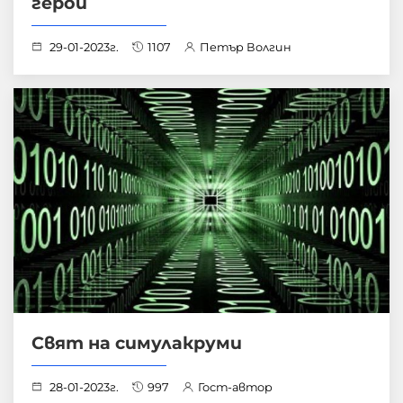
герои
29-01-2023г.
1107
Петър Волгин
Свят на симулакруми
28-01-2023г.
997
Гост-автор