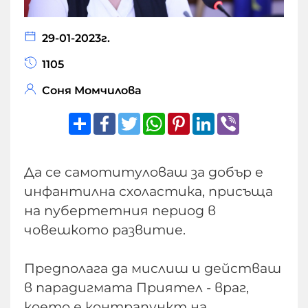
29-01-2023г.
1105
Соня Момчилова
Share
Facebook
Twitter
WhatsApp
Pinterest
LinkedIn
Viber
Да се самотитуловаш за добър е
инфантилна схоластика, присъща
на пубертетния период в
човешкото развитие.
Предполага да мислиш и действаш
в парадигмата Приятел - враг,
което е контрапункт на