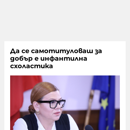
Да се самотитуловаш за
добър е инфантилна
схоластика