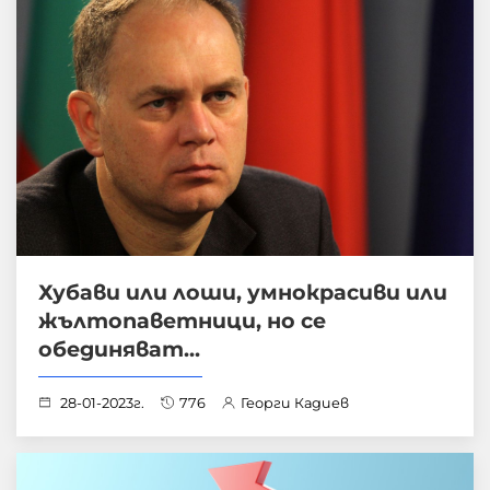
Хубави или лоши, умнокрасиви или
жълтопаветници, но се
обединяват...
28-01-2023г.
776
Георги Кадиев