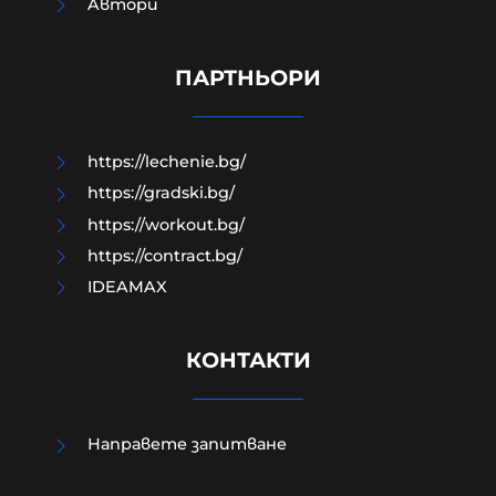
Aвтори
ПРЕД НАС СА БЛЕСНАЛИ ЖИТАТА
ПАРТНЬОРИ
05-08-2026г.
143
Николай Милчев
https://lechenie.bg/
https://gradski.bg/
https://workout.bg/
https://contract.bg/
IDEAMAX
КОНТАКТИ
Направете запитване
Четирима мъже бяха намушкани в