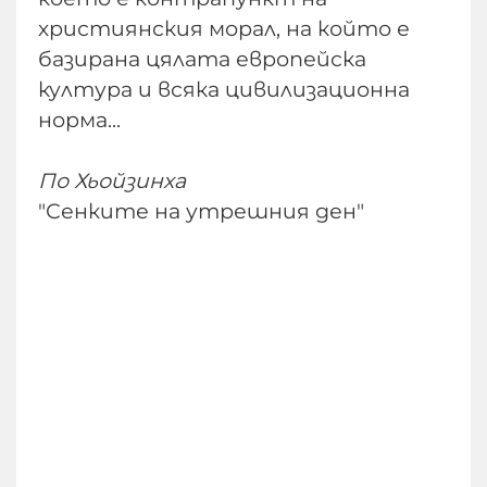
християнския морал, на който е
базирана цялата европейска
култура и всяка цивилизационна
норма...
По Хьойзинха
"Сенките на утрешния ден"