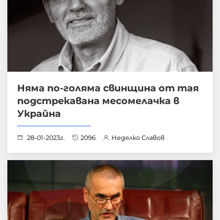
Няма по-голяма свинщина от тая
подстрекавана месомелачка в
Украйна
28-01-2023г.
2096
Недялко Славов