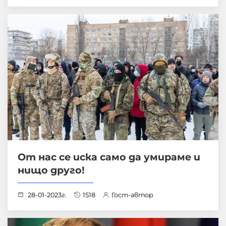
От нас се иска само да умираме и
нищо друго!
28-01-2023г.
1518
Гост-автор