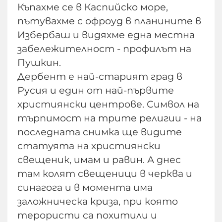
Къпахме се в Каспийско море,
пътувахме с офроуд в планините в
Избербаш и видяхме една местна
забележителност - профилът на
Пушкин.
Дербент е най-старият град в
Русия и един от най-първите
християнски центрове. Символ на
търпимост на трите религии - на
последната снимка ще видите
статуята на християнски
свещеник, имам и равин. А днес
там колят свещеници в черква и
синагога и в момента има
заложническа криза, при която
терористи са похитили и