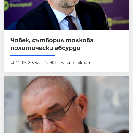
Човек, сътворил толкова
политически абсурди
22-06-2024г.
901
Гост-автор