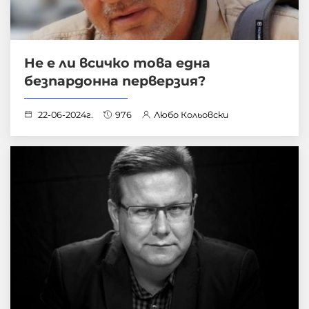
Не е ли всичко това една
безпардонна перверзия?
22-06-2024г.
976
Любо Кольовски