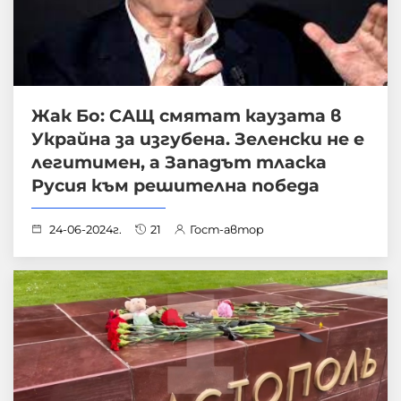
Жак Бо: САЩ смятат каузата в
Украйна за изгубена. Зеленски не е
легитимен, а Западът тласка
Русия към решителна победа
24-06-2024г.
21
Гост-автор