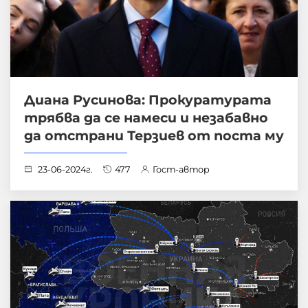
Диана Русинова: Прокуратурата
трябва да се намеси и незабавно
да отстрани Терзиев от поста му
23-06-2024г.
477
Гост-автор