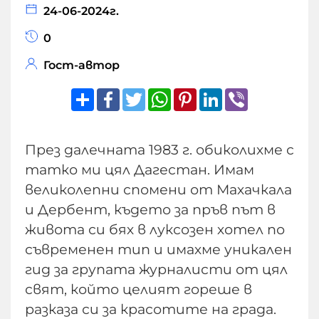
24-06-2024г.
0
Гост-автор
Share
Facebook
Twitter
WhatsApp
Pinterest
LinkedIn
Viber
През далечната 1983 г. обиколихме с
татко ми цял Дагестан. Имам
великолепни спомени от Махачкала
и Дербент, където за пръв път в
живота си бях в луксозен хотел по
съвременен тип и имахме уникален
гид за групата журналисти от цял
свят, който целият гореше в
разказа си за красотите на града.