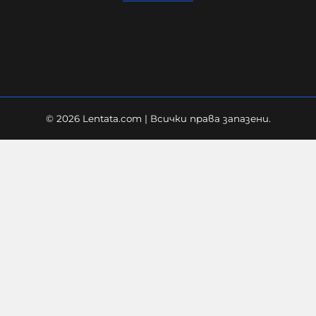
08-08-2026г.
90
Лентата
© 2026 Lentata.com | Всички права запазени.
Какво има на мястото, където се
разби дрона и има ли притеснения
у хората?