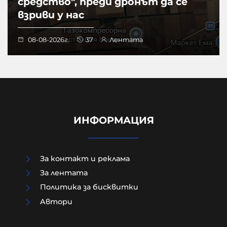
средство", преди дронът да се
взриви у нас
08-08-2026г.
37
Лентата
ИНФОРМАЦИЯ
За контакт и реклама
За лентата
Политика за бисквитки
Aвтори
МО след анализ на останките
край Кардам: Най-вероятно е