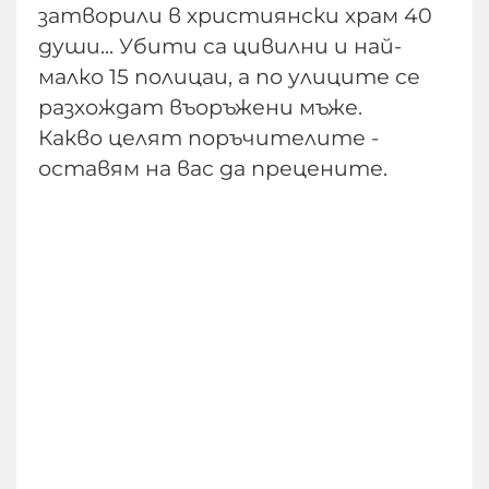
затворили в християнски храм 40
души... Убити са цивилни и най-
малко 15 полицаи, а по улиците се
разхождат въоръжени мъже.
Какво целят поръчителите -
оставям на вас да прецените.