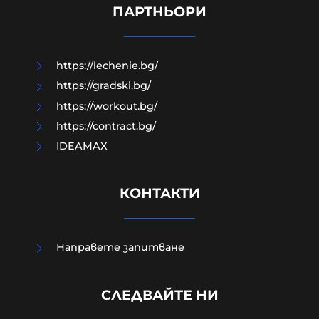
дрон-примамка "Майя"
ПАРТНЬОРИ
08-08-2026г.
98
Лентата
https://lechenie.bg/
https://gradski.bg/
https://workout.bg/
https://contract.bg/
IDEAMAX
КОНТАКТИ
Направете запитване
Израелският посланик за
инцидента в Банско: Изолиран
СЛЕДВАЙТЕ НИ
случай. Не разбирам защо се
превърна в такъв голям скандал