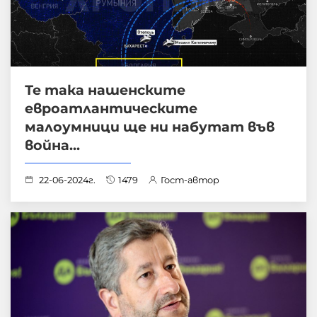
Те така нашенските
евроатлантическите
малоумници ще ни набутат във
война...
22-06-2024г.
1479
Гост-автор