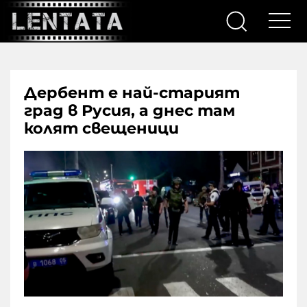
Дербент е най-старият
град в Русия, а днес там
колят свещеници