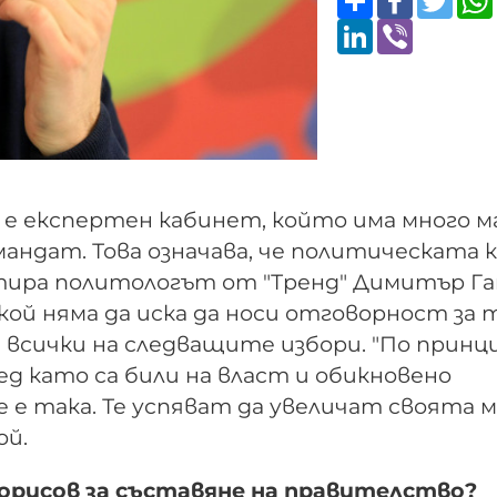
LinkedIn
Viber
е експертен кабинет, който има много м
андат. Това означава, че политическата 
нтира политологът от "Тренд" Димитър Га
никой няма да иска да носи отговорност за 
 всички на следващите избори. "По принц
 като са били на власт и обикновено
е е така. Те успяват да увеличат своята 
ой.
 Борисов за съставяне на правителство?