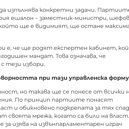
 да изпълнява конкретни задачи. Партиит
рия ешалон – заместник-министри, шефов
 който ще е видимият, ще остане максим
и е, че ще родят експертен кабинет, ко
годишен мандат. Това означава, че
с тези избори.
говорността при тази управленска форму
рност, но такава ще се понесе от всички 
чения. По принцип партиите понасят
ласт и обикновено подкрепата за тях спад
ат своята мрежа, когато са били на власт
е за изява на извънпарламентарен играч