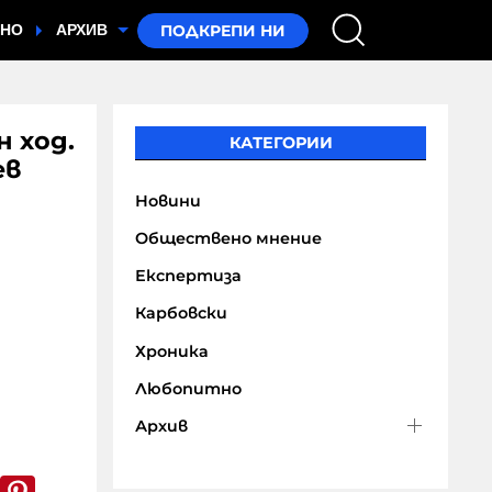
ТНО
АРХИВ
н ход.
КАТЕГОРИИ
ев
Новини
Обществено мнение
Експертиза
Карбовски
Хроника
Любопитно
Архив
k
er
WhatsApp
Pinterest