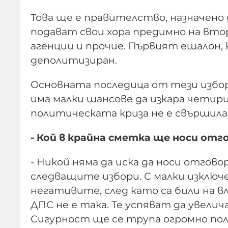
Това ще е правителство, назначено
подават свои хора предимно на вто
агенции и прочие. Първият ешалон,
деполитизиран.
Основната последица от тези избор
има малки шансове да изкара четири
политическата криза не е свършила 
- Кой в крайна сметка ще носи от
- Никой няма да иска да носи отгово
следващите избори. С малки изклю
негативите, след като са били на в
ДПС не е така. Те успяват да увелич
Сигурност ще се трупа огромно пол