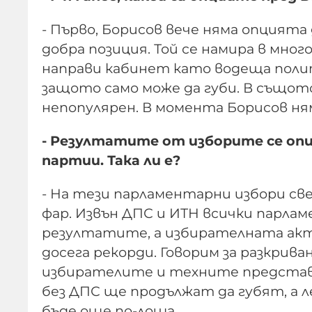
- Първо, Борисов вече няма опцията д
добра позиция. Той се намира в мно
направи кабинет като водеща полити
защото само може да губи. В същот
непопулярен. В момента Борисов ням
- Резултатите от изборите се оп
партии. Така ли е?
- На тези парламентарни избори св
фар. Извън ДПС и ИТН всички парл
резултатите, а избирателната акт
досега рекорди. Говорим за разкрив
избирателите и техните представи
без ДПС ще продължат да губят, 
бъде още по-лоша.