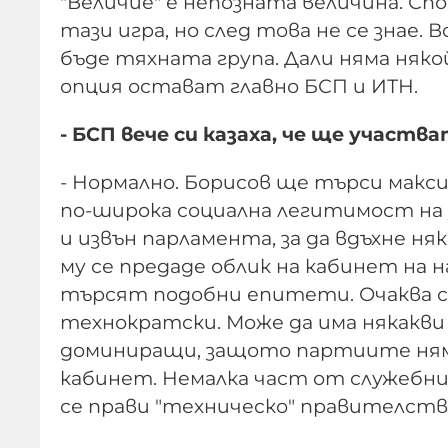
"Величие" е непозната величина. Сп
тази игра, но след това не се знае
бъде тяхната група. Дали няма някой
опция остават главно БСП и ИТН.
- БСП вече си казаха, че ще участв
- Нормално. Борисов ще търси макс
по-широка социална легитимост на 
и извън парламента, за да вдъхне н
му се предаде облик на кабинет на 
търсят подобни епитети. Очаква с
технократски. Може да има някакви 
доминиращи, защото партиите ням
кабинет. Немалка част от служебния
се прави "техническо" правителств