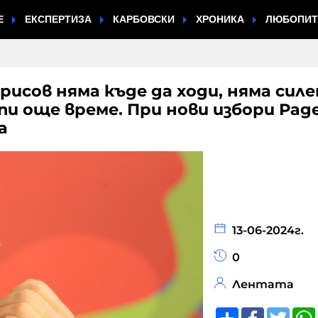
Е
ЕКСПЕРТИЗА
КАРБОВСКИ
ХРОНИКА
ЛЮБОПИ
исов няма къде да ходи, няма силе
пи още време. При нови избори Рад
а
13-06-2024г.
0
Лентата
Share
Faceboo
Twitt