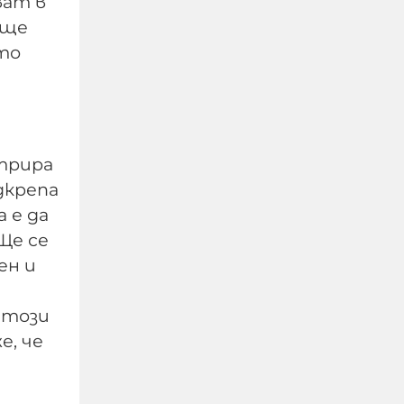
ват в
 ще
ато
стрира
дкрепа
Украйна е получила
 е да
колосалните 200
Ще се
милиарда долара
ен и
международна
подкрепа
 този
е, че
06-08-2026г.
62
Лентата