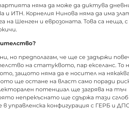
 партията няма да може да диктува дневни
 и ИТН. Корнелия Нинова няма да има зла
га на Шенген и еврозоната. Това са неща, с
окичи.
авителство?
ни, но предполагам, че ще се задържи пов
телство на статуквото, пар екселанс. То 
то, защото няма да е носител на някаква
вото ще остане на власт само поради рис
електорален потенциал ще загрява на тъч
 която непрекъснато ще сдържа тази сглоб
е в управленска конфигурация с ГЕРБ и ДП