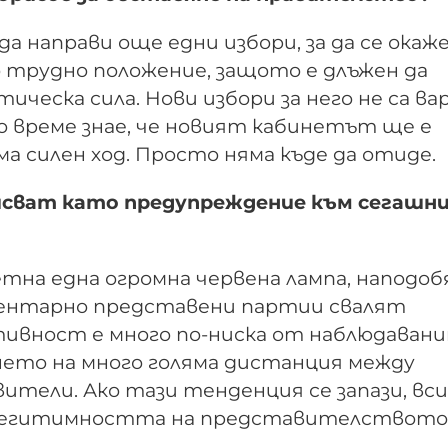
а направи още едни избори, за да се окаже
го трудно положение, защото е длъжен да
ческа сила. Нови избори за него не са ва
о време знае, че новият кабинетът ще е
а силен ход. Просто няма къде да отиде.
исват като предупреждение към сегашн
етна една огромна червена лампа, наподо
аментарно представени партии свалят
ивност е много по-ниска от наблюдаван
ането на много голяма дистанция между
тели. Ако тази тенденция се запази, вс
а легитимността на представителствот