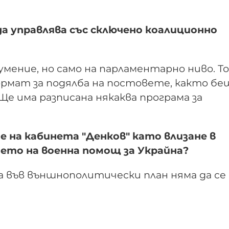
 да управлява със сключено коалиционно
умение, но само на парламентарно ниво. Т
ормат за подялба на постовете, както бе
 Ще има разписана някаква програма за
 на кабинета "Денков" като влизане в
ето на военна помощ за Украйна?
 във външнополитически план няма да се