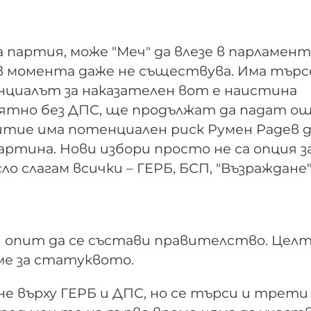
а партия, може "Меч" да влезе в парламент
 в момента даже не съществува. Има търс
циалът за наказателен вот е наистина
ятно без ДПС, ще продължат да падат ощ
итие има потенциален риск Румен Радев 
тина. Нови избори просто не са опция з
 слагам всички – ГЕРБ, БСП, "Възраждане"
н опит да се състави правителство. Целт
ме за статуквото.
 върху ГЕРБ и ДПС, но се търси и трети 