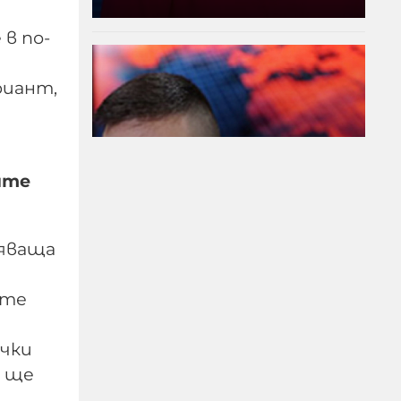
 в по-
риант,
ите
Модернизацията на
бяваща
бойната ни авиация –
срамна история за 17
ите
години нехайство и
саботажи
ички
о ще
06-08-2026г.
54
Лентата