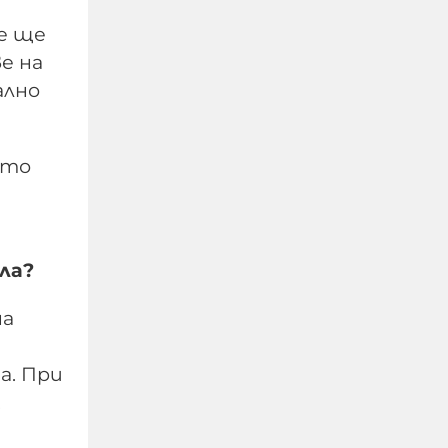
е ще
е на
ално
йто
Тревога в столичен мол,
ла?
хората са изведени от
сградата
на
06-08-2026г.
926
Лентата
а. При
Този човек или не
.
пътува и няма
НАЙ-ЧЕТЕНИ
никаква