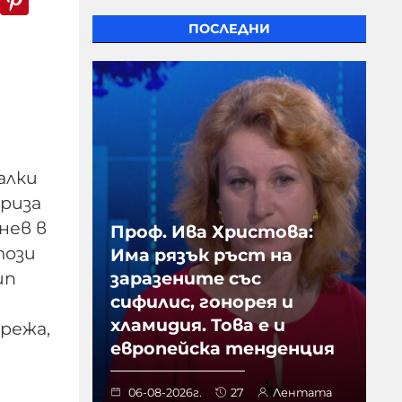
ПОСЛЕДНИ
алки
криза
нев в
Проф. Ива Христова:
този
Има рязък ръст на
заразените със
ип
сифилис, гонорея и
хламидия. Това е и
мрежа,
европейска тенденция
06-08-2026г.
27
Лентата