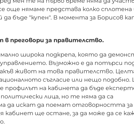
оред мен те на първо време няма да участ
. Все още нямаме представа колко сплотена
 да бъде "купен". В момента за Борисов к
ат в преговори за правителство.
имално широка подкрепа, която да демон
управлението. Възможно е да потърси по
якакъв живот на това правителство. Целта
националното съгласие или нещо подобно. 
е профилът на кабинета да бъде експерт
политически лица, но те няма да са
а да искат да поемат отговорността за
 кабинет ще остане, за да може да се каж
о.