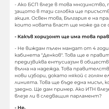
- Ако БСП влезе в това мнозинство,
защото в тази сглобка ще присъства
акция. Освен това, България е на пра
които новата власт ще може да се 
- Какъв хоризонт ще има това пр
- Не виждам пълен мандат от 4 годи
кабинета "Денков". Това ще е прави
предизвиква ентусиазъм в общество
вълна на надежда. Това правителст
нови избори, докато някой с голям 
линията. Това ще бъде една мисъл,
заедно. Ще дам пример. Ако ИТН влез
влезе ли в следващия парламент?
- Не.