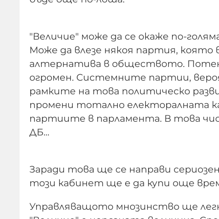
"Величие" може да се окаже по-голям
Може да влезе някоя партия, която
алтернатива в обществото. Потен
огромен. Системните партии, веро
рамките на това политическо разв
промени тотално електоралната кар
партиите в парламента. В това число
ДБ...
Заради това ще се направи сериозе
този кабинет ще е да купи още вре
Управляващото мнозинство ще легне