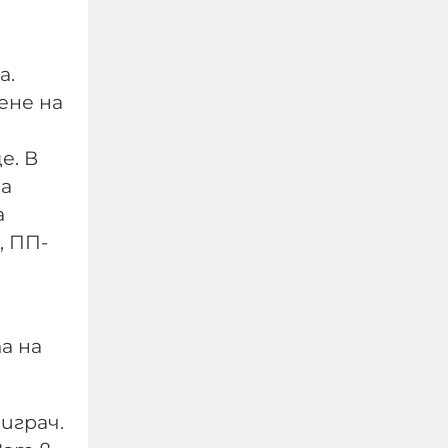
а.
ене на
е. В
да
а
, ПП-
УНИЦЕФ: Израел убива
средно по едно дете на
ден в Газа след
„примирието“ от
а на
октомври 2025 г.
06-08-2026г.
18
Лентата
играч.