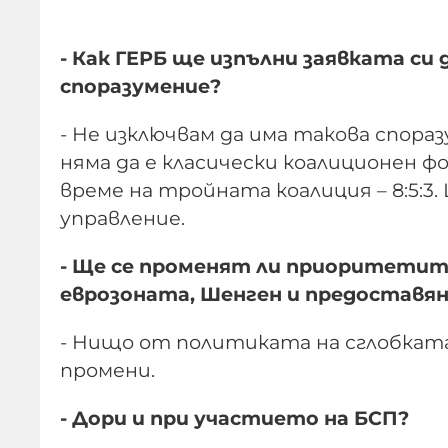
- Как ГЕРБ ще изпълни заявката си
споразумение?
- Не изключвам да има такова спораз
няма да е класически коалиционен ф
време на тройната коалиция – 8:5:3.
управление.
- Ще се променят ли приоритетите
еврозоната, Шенген и предоставян
- Нищо от политиката на сглобката
промени.
- Дори и при участието на БСП?