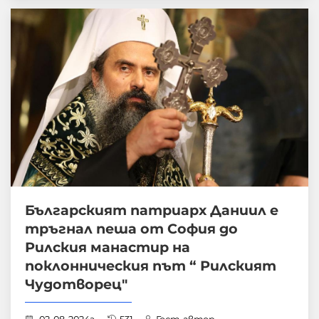
Българският патриарх Даниил е
тръгнал пеша от София до
Рилския манастир на
поклонническия път “ Рилският
Чудотворец"