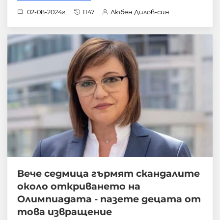
02-08-2024г.
1147
Любен Дилов-син
Вече седмица гърмят скандалите
около откриването на
Олимпиадата - пазете децата от
това извращение