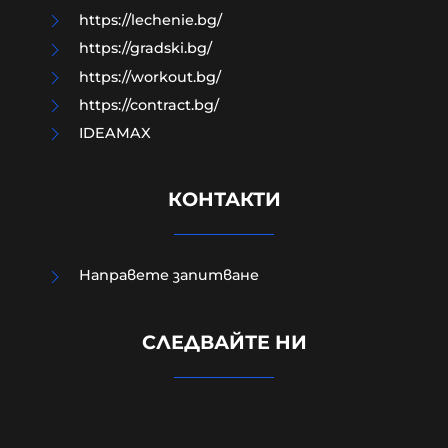
https://lechenie.bg/
https://gradski.bg/
https://workout.bg/
https://contract.bg/
IDEAMAX
КОНТАКТИ
Направете запитване
Петима непълнолетни "ловци на
СЛЕДВАЙТЕ НИ
педофили" обвинени за
жестокото убийство в Пловдив
06-08-2026г.
357
Лентата