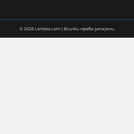
© 2026 Lentata.com | Всички права запазени.
"Галъп": 52% са критични към
външната политика на Радев.
Йотова с най-високо доверие
06-08-2026г.
44
Лентата