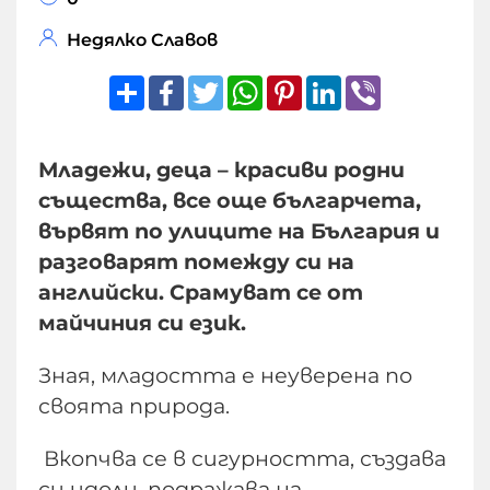
Недялко Славов
Share
Facebook
Twitter
WhatsApp
Pinterest
LinkedIn
Viber
Младежи, деца – красиви родни
същества, все още българчета,
вървят по улиците на България и
разговарят помежду си на
английски. Срамуват се от
майчиния си език.
Зная, младостта е неуверена по
своята природа.
Вкопчва се в сигурността, създава
си идоли, подражава на