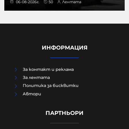
06-08-2026г.
50
Лентата
ИНФОРМАЦИЯ
За контакт и реклама
За лентата
Политика за бисквитки
Aвтори
Сенатска комисия праща Антъни
Фаучи на прокурор за мълчанието
му за Ковид
ПАРТНЬОРИ
06-08-2026г.
24
Лентата