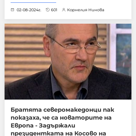
02-08-2024г.
601
Корнелия Нинова
Братята северомакедонци пак
показаха, че са новаторите на
Европа - Задържали
президентката на Косово на