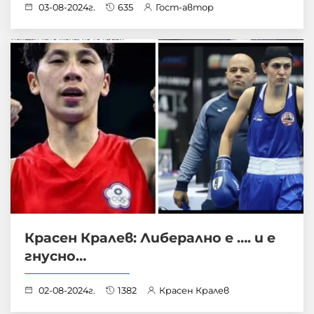
03-08-2024г.
635
Гост-автор
Красен Кралев: Либерално е …. и е
гнусно…
02-08-2024г.
1382
Красен Кралев