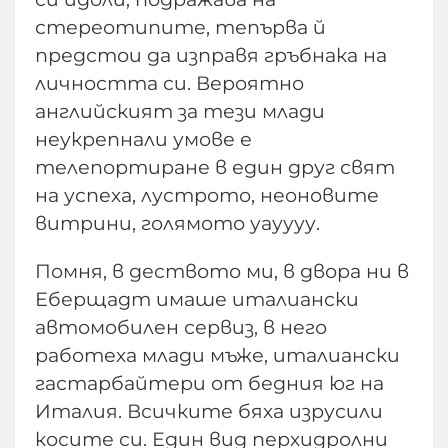
стереотипите, тепърва й
предстои да изправя гръбнака на
личността си. Вероятно
английският за тези млади
неукрепнали умове е
телепортиране в един друг свят
на успеха, лустрото, неоновите
витрини, голямото уауууу.
Помня, в деството ми, в двора ни в
Еберщадт имаше италиански
автомобилен сервиз, в него
работеха млади мъже, италиански
гастарбайтери от бедния юг на
Италия. Всичките бяха изрусили
косите си. Един вид перхидролни