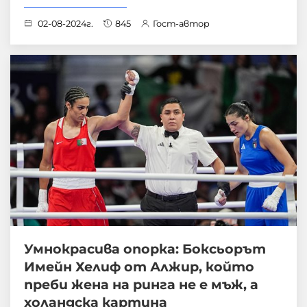
02-08-2024г.
845
Гост-автор
Умнокрасива опорка: Боксьорът
Имейн Хелиф от Алжир, който
преби жена на ринга не е мъж, а
холандска картина