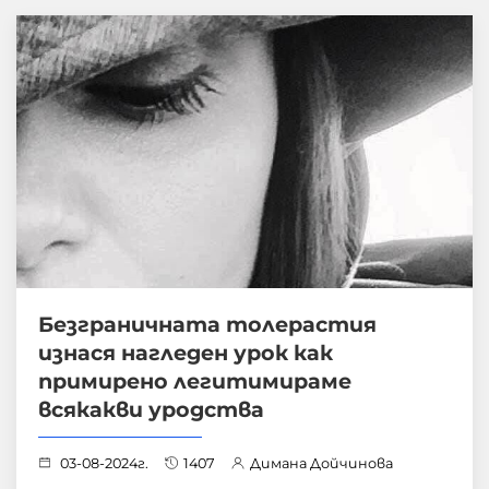
Безграничната толерастия
изнася нагледен урок как
примирено легитимираме
всякакви уродства
03-08-2024г.
1407
Димана Дойчинова