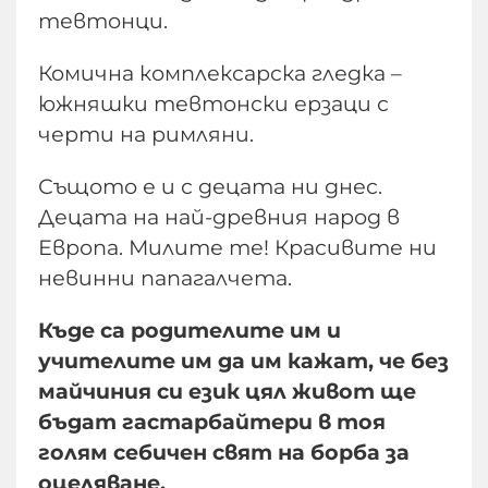
тевтонци.
Комична комплексарска гледка –
южняшки тевтонски ерзаци с
черти на римляни.
Същото е и с децата ни днес.
Децата на най-древния народ в
Европа. Милите те! Красивите ни
невинни папагалчета.
Къде са родителите им и
учителите им да им кажат, че без
майчиния си език цял живот ще
бъдат гастарбайтери в тоя
голям себичен свят на борба за
оцеляване.