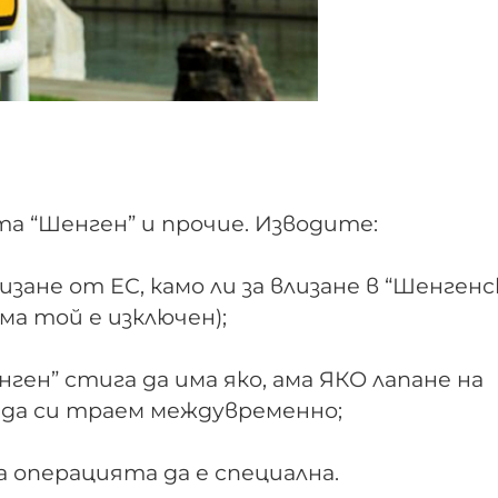
 “Шенген” и прочие. Изводите:
изане от ЕС, камо ли за влизане в “Шенген
ма той е изключен);
нген” стига да има яко, ама ЯКО лапане на
 да си траем междувременно;
а операцията да е специална.