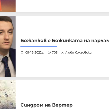
Божанков е Божинката на парла
09-12-2022г.
705
Любо Кольовски
Синдром на Вертер