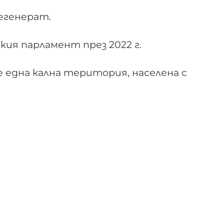
егенерат.
ия парламент през 2022 г.
е една кална територия, населена с