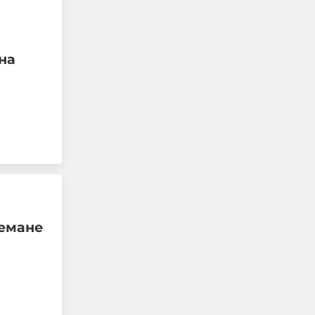
на
Прокуратурата в
Благоевград разпореди
допълнителна
проверка по случая в
иемане
Банско
06-08-2026г.
39
Лентата