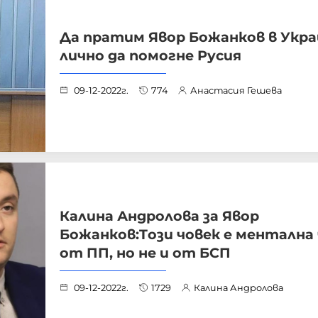
Да пратим Явор Божанков в Укра
лично да помогне Русия
09-12-2022г.
774
Анастасия Гешева
Калина Андролова за Явор
Божанков:Tози човек е ментална
от ПП, но не и от БСП
09-12-2022г.
1729
Калина Андролова