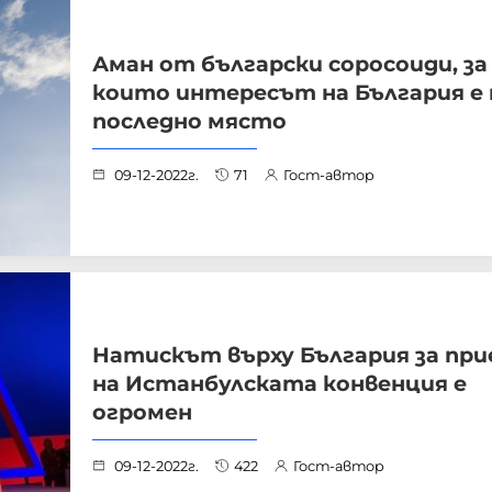
Аман от български соросоиди, за
които интересът на България е 
последно място
09-12-2022г.
71
Гост-автор
Натискът върху България за пр
на Истанбулската конвенция е
огромен
09-12-2022г.
422
Гост-автор