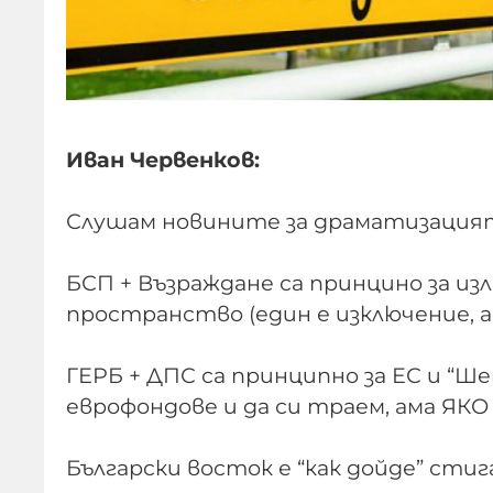
Иван Червенков:
Слушам новините за драматизацията
БСП + Възраждане са принцино за изл
пространство (един е изключение, а
ГЕРБ + ДПС са принципно за ЕС и “Ше
еврофондове и да си траем, ама ЯКО
Български восток е “как дойде” стиг