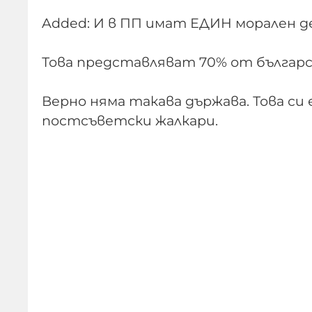
Added: И в ПП имат ЕДИН морален д
Това представляват 70% от българск
Верно няма такава държава. Това си 
постсъветски жалкари.