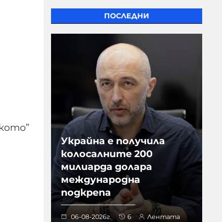
ПОСЛЕДНИ
ското”
Украйна е получила
колосалните 200
милиарда долара
международна
подкрепа
06-08-2026г.
6
Лентата