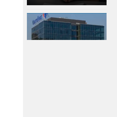
Тревога в столичен мол,
хората са изведени от
сградата
06-08-2026г.
291
Лентата