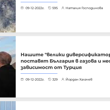
09-12-2022г.
595
Наталия Господинова
Нашите "велики диверсификатор
поставят България в газова и н
зависимост от Турция
09-12-2022г.
329
Йордан Халачев