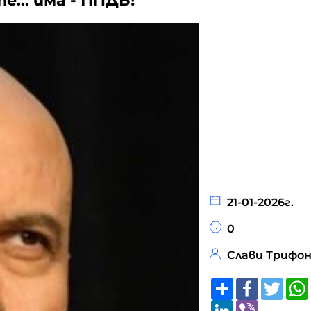
те… има - ППДБ!
21-01-2026г.
0
Слави Трифо
Share
Faceboo
Twitt
LinkedIn
Viber