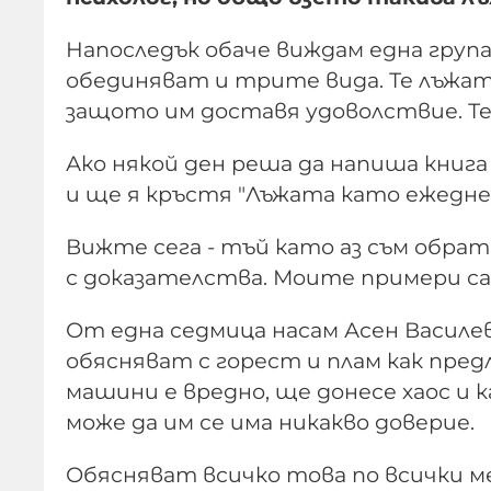
Напоследък обаче виждам една група
обединяват и трите вида. Те лъжат 
защото им доставя удоволствие. Те 
Ако някой ден реша да напиша книга
и ще я кръстя "Лъжата като ежедне
Вижте сега - тъй като аз съм обра
с доказателства. Моите примери са 
От една седмица насам Асен Василев
обясняват с горест и плам как пред
машини е вредно, ще донесе хаос и
може да им се има никакво доверие.
Обясняват всичко това по всички 