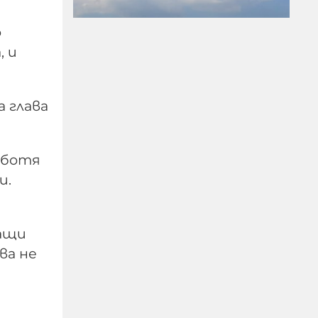
о
, и
а глава
Два хеликоптера гасят
голям пожар на АМ
аботя
"Тракия"
и.
06-08-2026г.
11
Лентата
ращи
ва не