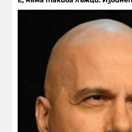
Е, няма такива лъжци. Извине