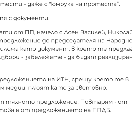
тести - даже с "юмрука на протеста“.
пя с документи.
ати от ПП, начело с Асен Василев, Никола
т предложение до председателя на Народн
иложа като документ, в което те предлаг
збори - забележете - да бъдат реализиран
.
с предложението на ИТН, срещу което те в
м медии, плюят като за световно.
от тяхното предложение. Повтарям - от
това е от предложението на ППДБ.