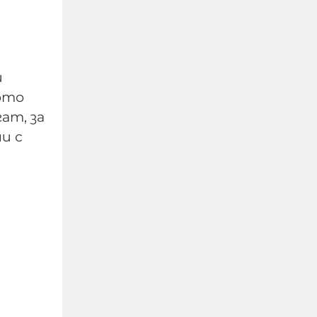
Нови свидетелства за
й
скандала в Банско:
ото
Местни жители
ат, за
разказват за
и с
арогантно поведение
на еврейските младежи
06-08-2026г.
147
Лентата