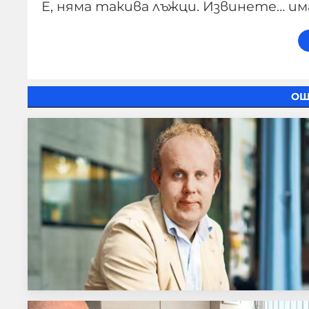
Е, няма такива лъжци. Извинете… им
ОЩ