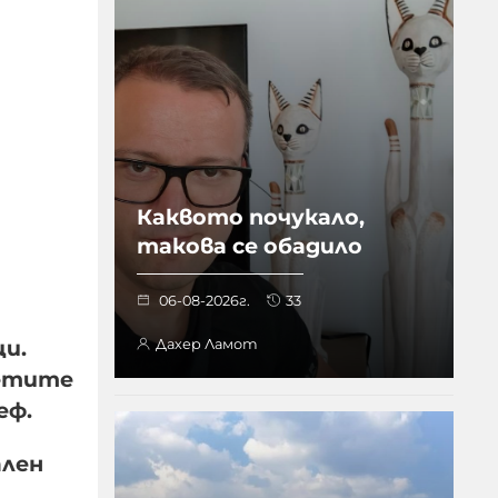
Каквото почукало,
такова се обадило
06-08-2026г.
33
ци.
Дахер Ламот
ретите
еф.
ален