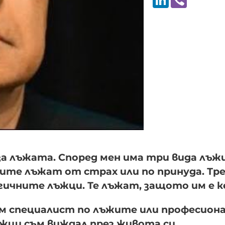
за лъжата. Според мен има три вида лъж
ите лъжат от страх или по принуда. Т
гичните лъжци. Те лъжат, защото им е к
съм специалист по лъжите или професион
ъжци съм виждал през живота си.