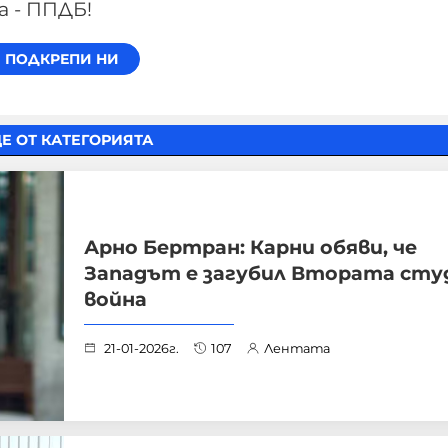
а - ППДБ!
Е ОТ КАТЕГОРИЯТА
Арно Бертран: Карни обяви, че
Западът е загубил Втората сту
война
21-01-2026г.
107
Лентата