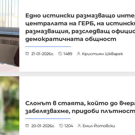
Едно истински размазващо инте
централата на ГЕРБ, на истинск
размазващия, разследващ официо
демократичната общност
21-01-2026г.
1489
Кристиян Шкварек
Слонът в стаята, който до вчер
забелязвахме, придоби плътнос
20-01-2026г.
1204
Емил Йотовски