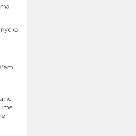
ата
 пуска
Сенатска комисия
праща Антъни Фаучи
на прокурор за
мълчанието му за
Ковид
яват
06-08-2026г.
126
Лентата
като
ните
те