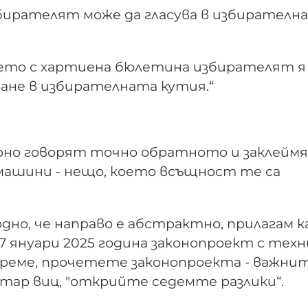
. Избирателят може да гласува в избирателн
ането с хартиена бюлетина избирателят я
ане в избирателната кутия.“
мерно говорят точно обратното и заклейм
 машини - нещо, което всъщност те са
рдно, че направо е абстрактно, прилагам 
7 януари 2025 година законопроект с тех
 време, прочетете законопроекта - важни
 стар виц, "открийте седемте разлики“.