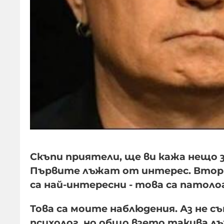
Скъпи приятели, ще ви кажа нещо 
Първите лъжат от интерес. Втор
са най-интересни - това са патоло
Това са моите наблюдения. Аз не 
психолог, но общо взето такива л