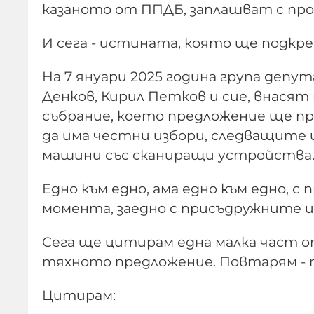
казаното от ППДБ, заплашват с про
И сега - истината, която ще подкре
На 7 януари 2025 година група депут
Денков, Кирил Петков и сие, внася
събрание, което предложение ще пр
да има честни избори, следващите и
машини със сканиращи устройства
Едно към едно, ама едно към едно, 
момента, заедно с присъдружните и
Сега ще цитирам една малка част 
тяхното предложение. Повтарям - 
Цитирам: