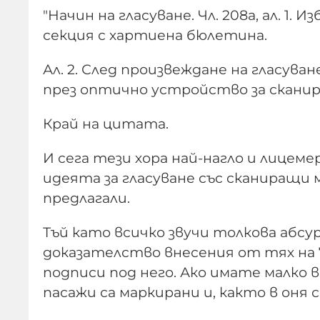
"Начин на гласуване. Чл. 208а, ал. 1
секция с хартиена бюлетина.
Ал. 2. След произвеждане на гласув
през оптично устройство за сканир
Край на цитата.
И сега тези хора най-нагло и лице
идеята за гласуване със сканиращи
предлагали.
Тъй като всичко звучи толкова абсу
доказателство внесения от тях на 
подписи под него. Ако имате малко
пасажи са маркирани и, както в оня