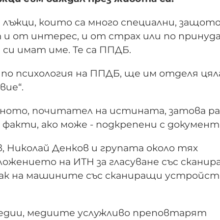
 лъжци, които са много специални, защот
и от интерес, и от страх или по принуда
си имат име. Те са ППДБ.
 по психология на ППДБ, ще им отделя цял
вие“.
тното, почитател на истината, затова р
факти, ако може - подкрепени с документ
, Николай Денков и групата около тях
ложението на ИТН за гласуване със скани
 как на машините със сканиращи устройст
медии, медиите услужливо преповтарят