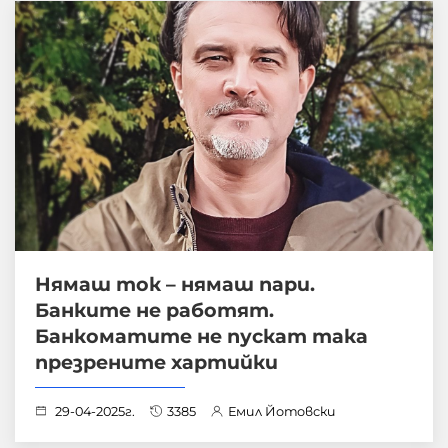
Нямаш ток – нямаш пари.
Банките не работят.
Банкоматите не пускат така
презрените хартийки
29-04-2025г.
3385
Емил Йотовски