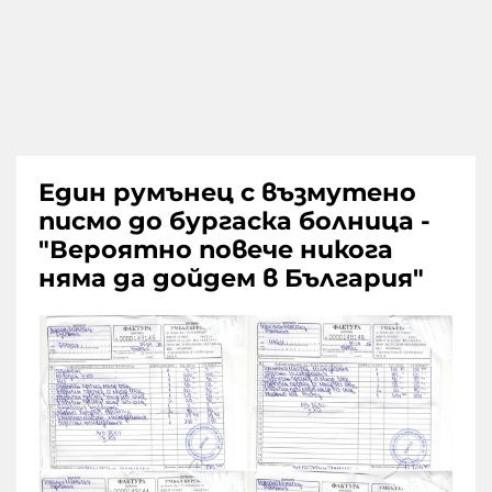
Един румънец с възмутено
писмо до бургаска болница -
"Вероятно повече никога
няма да дойдем в България"