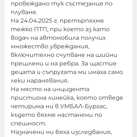
провеждано тук състезание по
плуване.
На 24.04.2025 г. претърпяхме
тежко ПТП, при което аз като
водач на автомобила получих
множество увреждания,
включително счупване на шийни
прешлени и на ребра. За щастие
децата и съпругата ми имаха само
леки наранявания.
На място на инцидента
пристигна линейка, която отведе
четирима ни в УМБАЛ-Бургас,
където бяхме настанени по
спешност.
Назначени ни бяха изследвания,