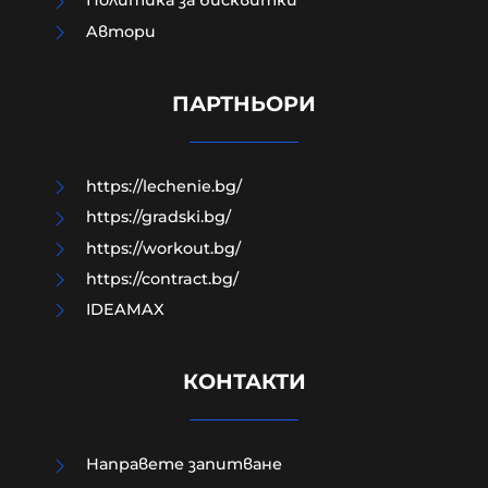
Политика за бисквитки
Aвтори
Как да загубим изборите в пет
прости стъпки?
ПАРТНЬОРИ
08-08-2026г.
179
Гост-автор
https://lechenie.bg/
https://gradski.bg/
https://workout.bg/
https://contract.bg/
IDEAMAX
КОНТАКТИ
Направете запитване