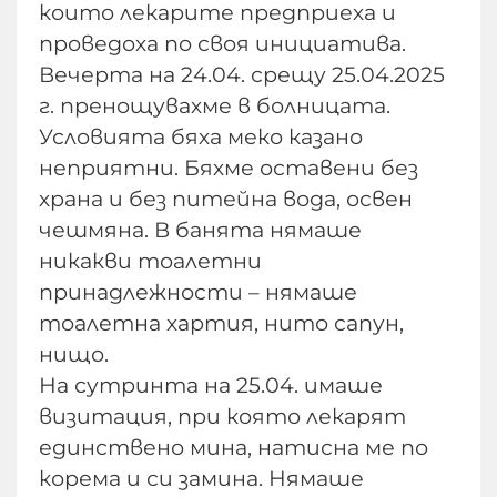
които лекарите предприеха и
проведоха по своя инициатива.
Вечерта на 24.04. срещу 25.04.2025
г. пренощувахме в болницата.
Условията бяха меко казано
неприятни. Бяхме оставени без
храна и без питейна вода, освен
чешмяна. В банята нямаше
никакви тоалетни
принадлежности – нямаше
тоалетна хартия, нито сапун,
нищо.
На сутринта на 25.04. имаше
визитация, при която лекарят
единствено мина, натисна ме по
корема и си замина. Нямаше