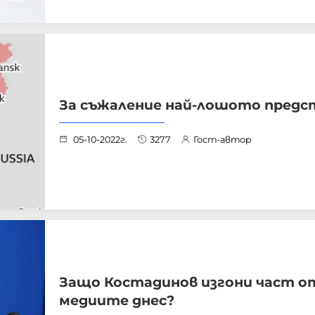
За съжаление най-лошото предс
05-10-2022г.
3277
Гост-автор
Защо Костадинов изгони част о
медиите днес?