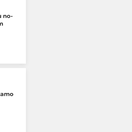
 по-
т
Шведски депутат от
лява партия възхвали
затворен командир от
Бригадите на
мъчениците от ал-Акса
като
07-08-2026г.
113
Лентата
Този човек или не
пътува и няма
НАЙ-ЧЕТЕНИ
никаква