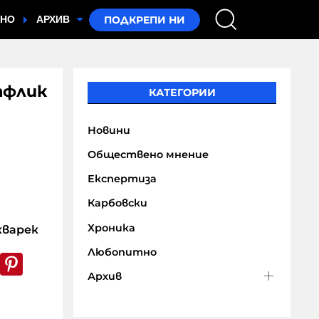
ТНО
АРХИВ
тфлик
КАТЕГОРИИ
Новини
Обществено мнение
Експертиза
Карбовски
Хроника
варек
Любопитно
k
er
WhatsApp
Pinterest
Архив