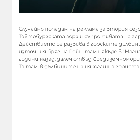
Случайно попадам на реклама за втория сезо
Тевтобургската гора и съпротивата на ге
Действието се развива в горските дълбини
източния бряг на Рейн, там някъде в "Магна
години назад, далеч отвъд Средиземномо
Та там, в дълбините на някогашна гориста, 