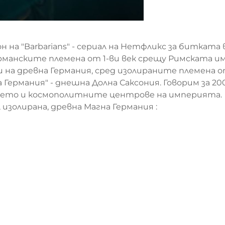
н на "Barbarians" - сериал на Нетфликс за битката 
рманските племена от 1-ви век срещу Римската и
 на древна Германия, сред изолираните племена 
 Германия" - днешна Долна Саксония. Говорим за 20
рието и космополитните центрове на империята.
изолирана, древна Магна Германия :