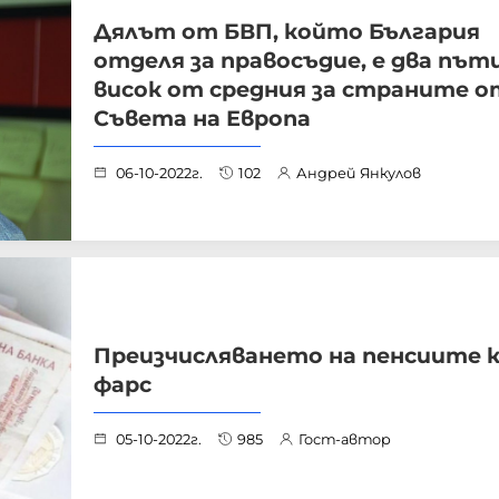
Дялът от БВП, който България
отделя за правосъдие, е два пъти
висок от средния за страните о
Съвета на Европа
06-10-2022г.
102
Андрей Янкулов
Преизчисляването на пенсиите 
фарс
05-10-2022г.
985
Гост-автор