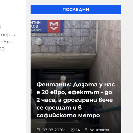
ПОСЛЕДНИ
в
мперия.
отвъд
00
Фентанил: Дозата у нас
е 20 евро, ефектът - до
2 часа, а дрогирани вече
се срещат и в
софийското метро
07-08-2026г.
14
Лентата