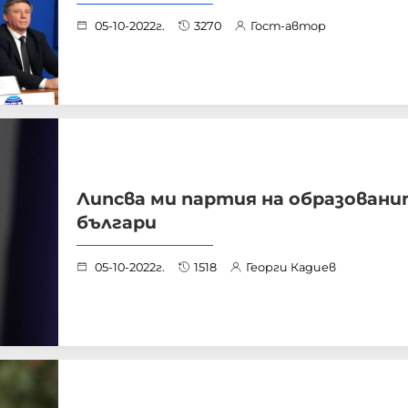
05-10-2022г.
3270
Гост-автор
Липсва ми партия на образован
българи
05-10-2022г.
1518
Георги Кадиев