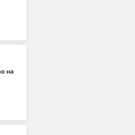
Запис: Никанор се
о на
опитал да намеси
Ватикана, Пеевски и
Борисов в избора на
патриарх през 2024 г.
07-08-2026г.
289
Лентата