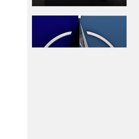
ТАСС: Хакери получиха
потвърждение за
участието на НАТО в
удари срещу Русия
07-08-2026г.
45
Лентата