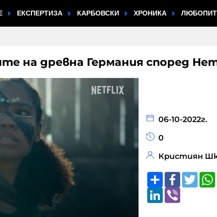
Е
ЕКСПЕРТИЗА
КАРБОВСКИ
ХРОНИКА
ЛЮБОПИ
ите на древна Германия според Не
06-10-2022г.
0
Кристиян Шк
Share
Faceboo
Twitt
LinkedIn
Viber