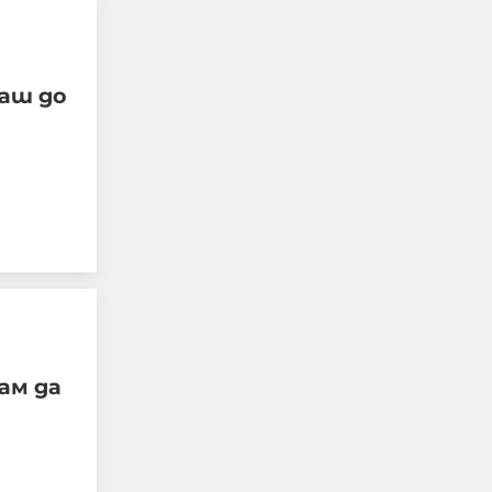
аш до
"Поан": Киев е в шок - 28
руски ракети за 28
минути и нито една
прехваната
05-08-2026г.
440
Лентата
Този човек или не
пътува и няма
НАЙ-ЧЕТЕНИ
никаква
представа какви
са цените в най-
ам да
добрите
ресторанти по
света, или
просто е
изключително