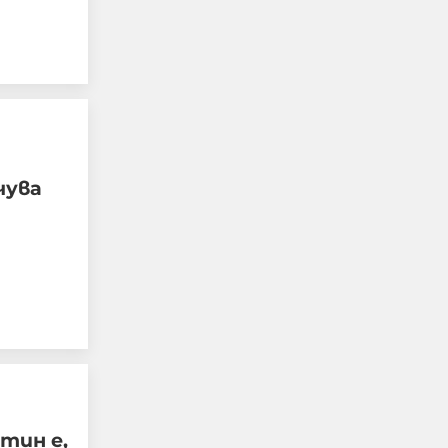
Четирима мъже бяха
намушкани в центъра
чува
на Лондон, задържана е
жена за нападението
05-08-2026г.
185
Лентата
тин е,