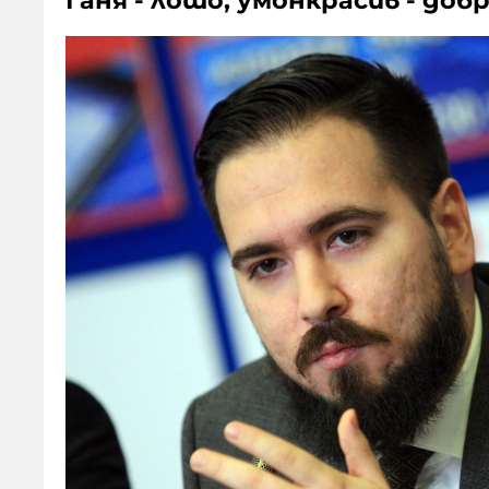
Ганя - лошо, умонкрасив - доб