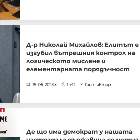
Д-р Николай Михайлов: Елитът е
изгубил вътрешния контрол на
логическото мислене и
елементарната порядъчност
19-06-2023г.
1441
Гост-автор
Де що има демократ у нашата
изстрадала държавица се метна