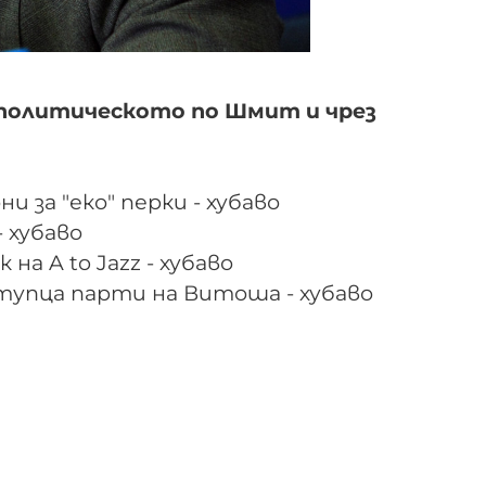
 политическото по Шмит и чрез
и за "еко" перки - хубаво
- хубаво
на A to Jazz - хубаво
-тупца парти на Витоша - хубаво