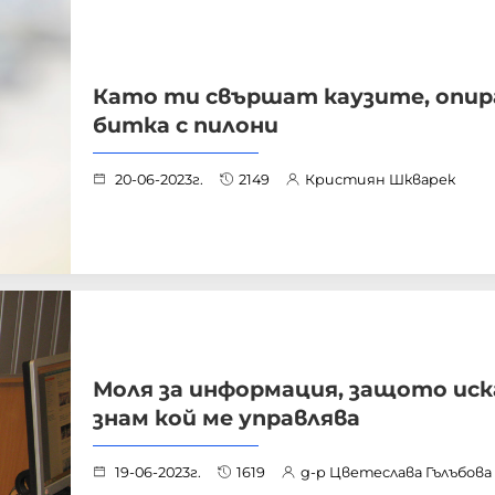
Като ти свършат каузите, опир
битка с пилони
20-06-2023г.
2149
Кристиян Шкварек
Моля за информация, защото иск
знам кой ме управлява
19-06-2023г.
1619
д-р Цветеслава Гълъбова