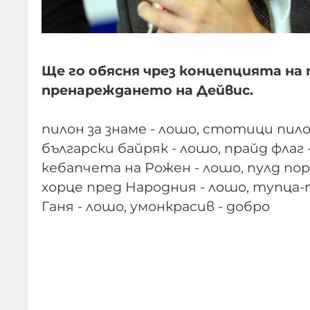
Ще го обясня чрез концепцията на
пренареждането на Дейвис.
пилон за знаме - лошо, стотици пилон
български байряк - лошо, прайд флаг 
кебапчета на Рожен - лошо, пулд порк 
хорце пред Народния - лошо, тупца
Ганя - лошо, умонкрасив - добро