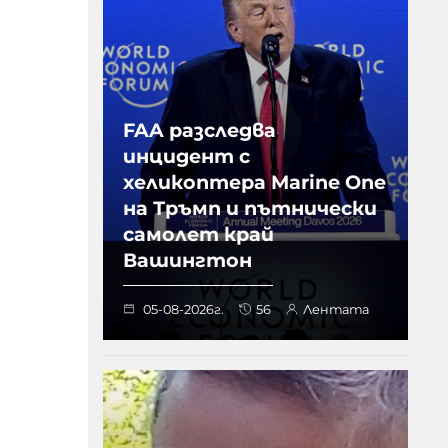
FAA разследва
инцидент с
хеликоптера Marine One
на Тръмп и пътнически
самолет край
Вашингтон
05-08-2026г.
56
Лентата