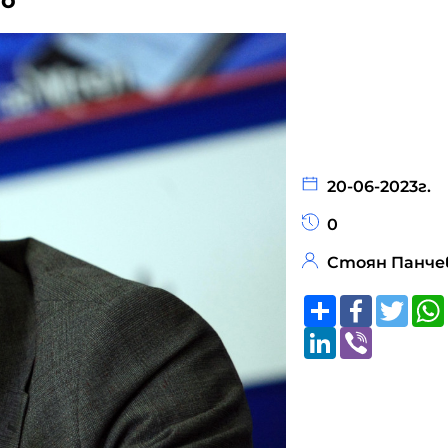
ро
20-06-2023г.
0
Стоян Панче
Share
Faceboo
Twitt
LinkedIn
Viber