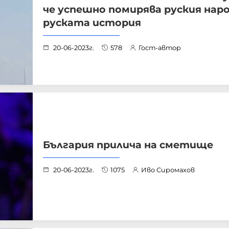
че успешно помирява руския наро
руската история
20-06-2023г.
578
Гост-автор
България прилича на сметище
20-06-2023г.
1075
Иво Сиромахов