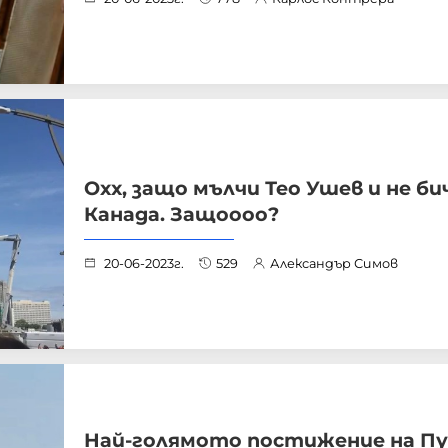
Охх, защо мълчи Тео Ушев и не би
Канада. Защоооо?
20-06-2023г.
529
Александър Симов
Най-голямото постижение на Пу