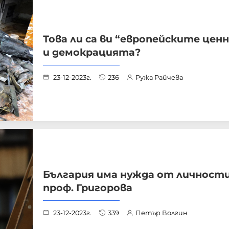
Това ли са ви “европейските цен
и демокрацията?
23-12-2023г.
236
Ружа Райчева
България има нужда от личност
проф. Григорова
23-12-2023г.
339
Петър Волгин