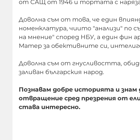
от САЩ от 1946 и тортата с наряза
Доволна съм от това, че един впия
номенклатура, чиито "анализи" по с
на мнение" според НБУ, а един фин 
Матер за обективните си, интелиг
Доволна съм от гнусливостта, обид
заливан българския народ.
Познавам добре историята и знам 
отвращение сред презрения от елит
става интересно.