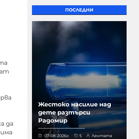
ПОСЛЕДНИ
ата
ват
арва
Жестоко насилие над
дете разтърси
Радомир
а да
шима
07-08-2026г.
5
Лентата