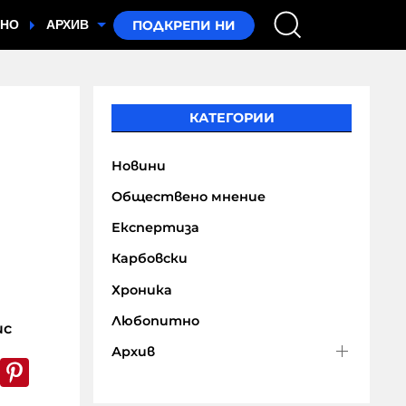
ТНО
АРХИВ
КАТЕГОРИИ
Новини
Обществено мнение
Експертиза
Карбовски
Хроника
Любопитно
ис
Архив
k
er
WhatsApp
Pinterest