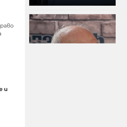
право
а
Д-р Веселин Герев:
Отглеждат се деца-
е и
психопати. Най-
критичен е периодът
между 12 и 16 г.
07-08-2026г.
8
Лентата