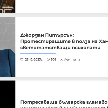
Джордан Питърсън:
Протестиращите в полза на Хам
светотатстващи психопати
23-12-2023г.
509
Лентата
Потресаваща българска гламаво