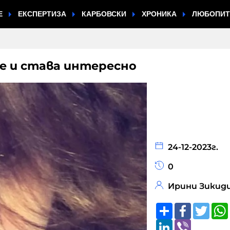
Е
ЕКСПЕРТИЗА
КАРБОВСКИ
ХРОНИКА
ЛЮБОПИ
не и става интересно
24-12-2023г.
0
Ирини Зикид
Share
Faceboo
Twitt
LinkedIn
Viber