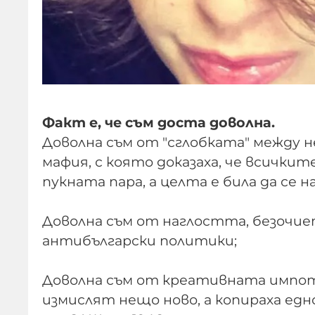
Факт е, че съм доста доволна.
Доволна съм от "сглобката" между
мафия, с която доказаха, че всички
пукната пара, а целта е била да се 
Доволна съм от наглостта, безочие
антибългарски политики;
Доволна съм от креативната импот
измислят нещо ново, а копираха ед