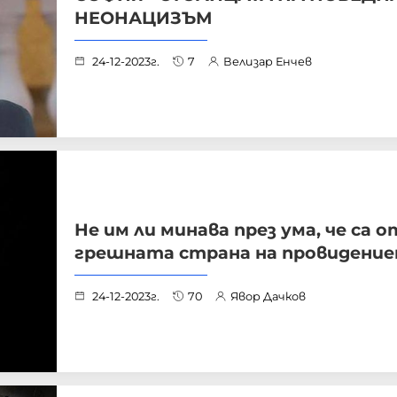
НЕОНАЦИЗЪМ
24-12-2023г.
7
Велизар Енчев
Не им ли минава през ума, че са о
грешната страна на провидени
24-12-2023г.
70
Явор Дачков