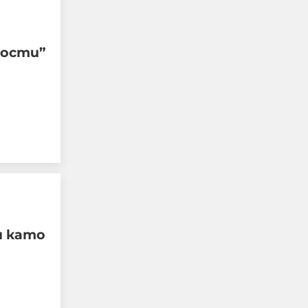
ности”
Тръмп отказа
допълнителни ракети
"Пейтриът" за Украйна:
И ние имаме нужда от
тях, разделя ни океан
и като
07-08-2026г.
17
Лентата
Този човек или не
пътува и няма
НАЙ-ЧЕТЕНИ
никаква