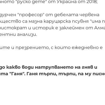
ното "руско дете" от Украйна от 2018;
ндурчен "професор" от дебелата червена
ъщество са мазна каруцарска псувня "има 
аристократ и историк е заклеймен от Алм
ентни анализи.
ите и презрението, с които ежедневно е
до какво води натрупването на гняв и
а "Ганя". Ганя търпи, търпи, па му писн