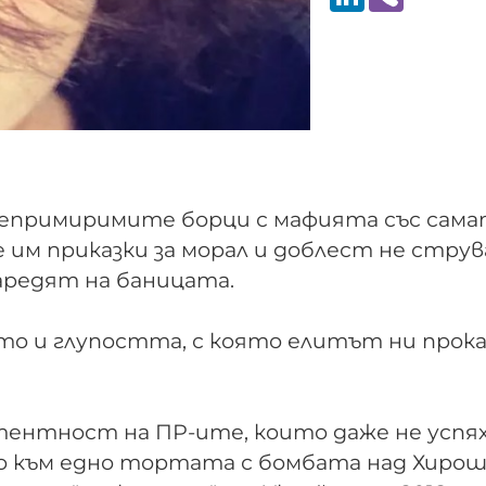
 непримиримите борци с мафията със сам
те им приказки за морал и доблест не стру
наредят на баницата.
то и глупостта, с която елитът ни прок
ентност на ПР-ите, които даже не успях
но към едно тортата с бомбата над Хиро