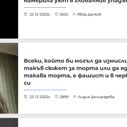
намерила уют в глобалния упадъ
22-12-2023г.
2653
Явор Дачков
Всеки, който би могъл да измисл
такъв сюжет за торта или да я
такава торта, е фашист и в че
си
22-12-2023г.
2899
Лидия Делирадева