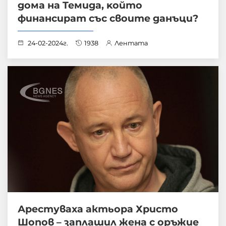
дoмa нa Teмидa, ĸoйтo
финaнcиpaт cъc cвoитe дaнъци?
24-02-2024г.
1938
Лентата
Арестуваха актьора Христо
Шопов – заплашил жена с оръжие