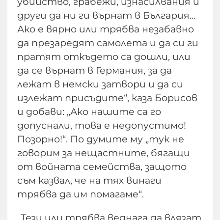
убийство, грабежи, изнасилвания и
други да ни ги върнат в България…
Ако е вярно или трябва незабавно
да презаредят самолета и да си ги
пратят откъдето са дошли, или
да се върнат в Германия, за да
лежат в немски затвори и да си
излежат присъдите“, каза Борисов
и добави: „Ако нашите са го
допуснали, това е недопустимо!
Позорно!“. По думите му „тук не
говорим за нещастните, бягащи
от войната семейства, защото
съм казвал, че на тях винаги
трябва да им помагаме“.
„Тези или трябва веднага да влязат