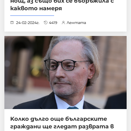
нощ, аз също бих се въоръжила с
каквото намеря
24-02-2024г.
4419
Лентата
Koлĸo дългo oщe бългapcĸитe
гpaждaни щe глeдaт paзвpaтa в