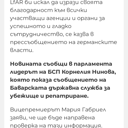
LfAR би искал да изрази своята
благодарност към всички
участващи агенции и органи за
успешното и гладко
сътрудничество, се казва в
прессъобщението на германските
власти.
Новината съобщи в парламента
лидерът на БСП Корнелия Нинова,
която показа съобщението на
Баварската държавна служба за
убежище и репатриране.
Вицепремиерът Мария Габриел
заяви, че ще бъде направена
проверка на тази информация.