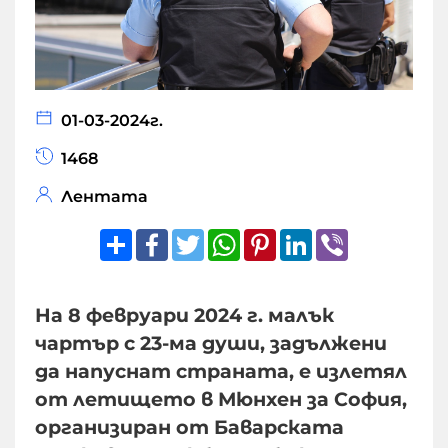
01-03-2024г.
1468
Лентата
Share
Facebook
Twitter
WhatsApp
Pinterest
LinkedIn
Viber
На 8 февруари 2024 г. малък
чартър с 23-ма души, задължени
да напуснат страната, е излетял
от летището в Мюнхен за София,
организиран от Баварската