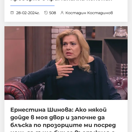
28-02-2024г.
508
Костадин Костадинов
Ернестина Шинова: Ако някой
дойде в моя двор и започне да
блъска по прозорците ми посред