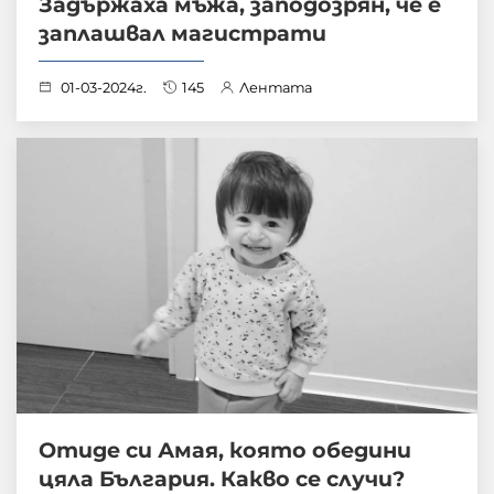
Задържаха мъжа, заподозрян, че е
заплашвал магистрати
01-03-2024г.
145
Лентата
Отиде си Амая, която обедини
цяла България. Какво се случи?