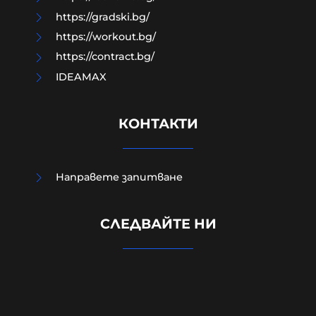
https://gradski.bg/
https://workout.bg/
https://contract.bg/
IDEAMAX
КОНТАКТИ
Направете запитване
УНИЦЕФ: Израел убива средно по
едно дете на ден в Газа след
СЛЕДВАЙТЕ НИ
„примирието“ от октомври 2025
г.
06-08-2026г.
22
Лентата