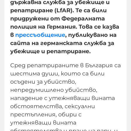
държавна служба за убежище и
репатриране (LfAR). Те са били
придружени от Федералната
полиция на Германия. Това се казва
в
прессъобщение
, публикувано на
сайта на германската служба за
убежище и репатриране.
Сред репатрираните в България са
шестима души, които са били
осъдени за убийство,
непредумишлено убийство,
нападение с утежняващи вината
обстоятелства, сексуални
престъпления, обири с
утежняващи вината
обстоятелства и пране на пари, и