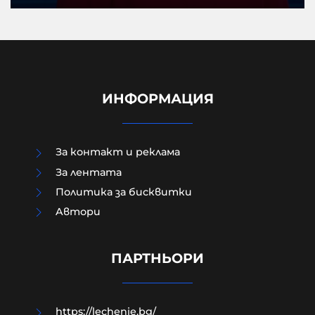
ИНФОРМАЦИЯ
За контакт и реклама
За лентата
Политика за бисквитки
Aвтори
Модернизацията на бойната ни
авиация – срамна история за 17
години нехайство и саботажи
ПАРТНЬОРИ
06-08-2026г.
67
Лентата
https://lechenie.bg/