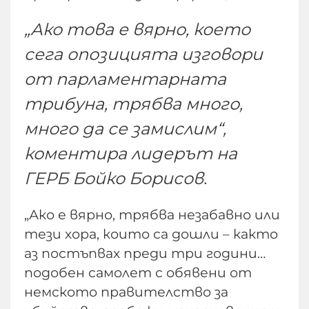
„Ако това е вярно, което
сега опозицията изговори
от парламентарната
трибуна, трябва много,
много да се замислим“,
коментира лидерът на
ГЕРБ Бойко Борисов.
„Ако е вярно, трябва незабавно или
тези хора, които са дошли – както
аз постъпвах преди три години…
подобен самолет с обявени от
немското правителство за