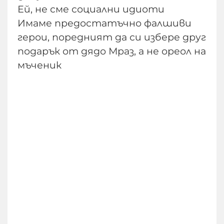
Ей, не сме социални идиоти
Имаме предостатъчно фалшиви
герои, поредният да си избере друг
подарък от дядо Мраз, а не ореол на
мъченик