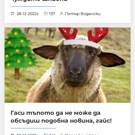
28-12-2022г.
137
Петър Воденски
Гаси тъпото да не може да
обсъдиш подобна новина, гайс!