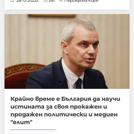
28-12-2022г.
241
Персефона Коре
Крайно време е България да научи
истината за своя прокажен и
продажен политически и медиен
"елит"