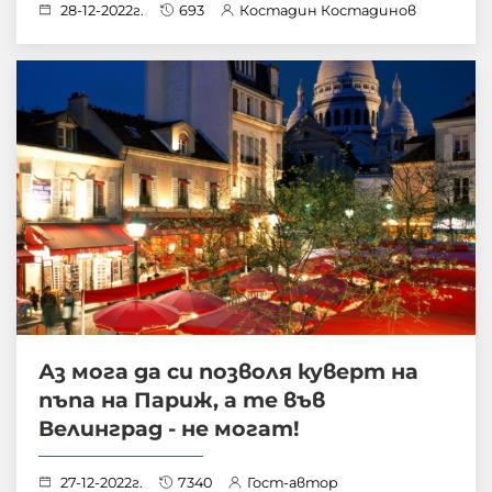
28-12-2022г.
693
Костадин Костадинов
Аз мога да си позволя куверт на
пъпа на Париж, а те във
Велинград - не могат!
27-12-2022г.
7340
Гост-автор