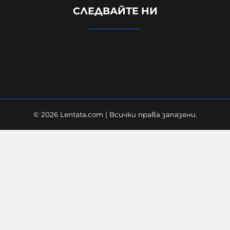
СЛЕДВАЙТЕ НИ
наркобос в наш курорт, прекарвал
дрога от Украйна към ЕС
06-08-2026г.
77
Лентата
© 2026 Lentata.com | Всички права запазени.
FAA разследва инцидент с
хеликоптера Marine One на Тръмп