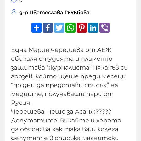
0
д-р Цветеслава Гълъбова
Share
Facebook
Twitter
WhatsApp
Pinterest
LinkedIn
Viber
Една Мария черешева от АЕЖ
обикаля студията и пламенно
защитава “журналиста” някакъв си
грозев, който щеше преди месеци
“до дни да представи списък” на
медиите, получаващи пари от
Русия.
Черешева, нещо за Асанж?????
Депутатите, викайте и херото
да обяснява как така ваш колега
депутат е в списъка магнитски