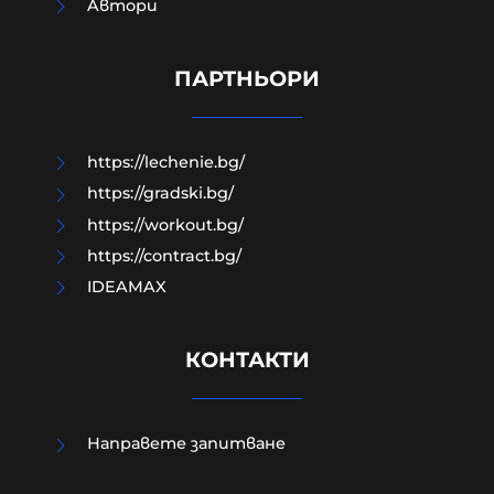
Aвтори
Защо до момента не са засегнали
НИТО ЕДИН склад на Ozon-Русия?
ПАРТНЬОРИ
05-08-2026г.
9
Гост-автор
https://lechenie.bg/
https://gradski.bg/
https://workout.bg/
https://contract.bg/
IDEAMAX
КОНТАКТИ
Направете запитване
Арестуваха международен