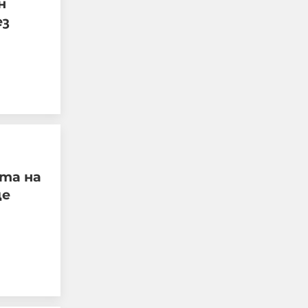
н
да спазват законите на
ез
страната ни, да
уважават
достойнството на
българските граждани,
да зачитат частната
собственост
06-08-2026г.
142
ата на
Румен Радев
ще