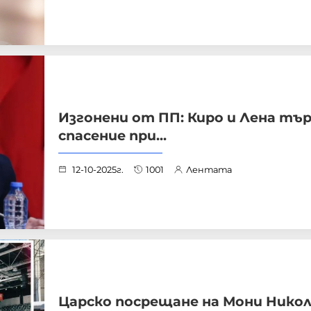
Изгонени от ПП: Киро и Лена тъ
спасение при...
12-10-2025г.
1001
Лентата
Царско посрещане на Мони Никол