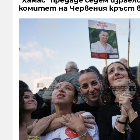
"Хамас" предаде седем израе
комитет на Червения кръст в