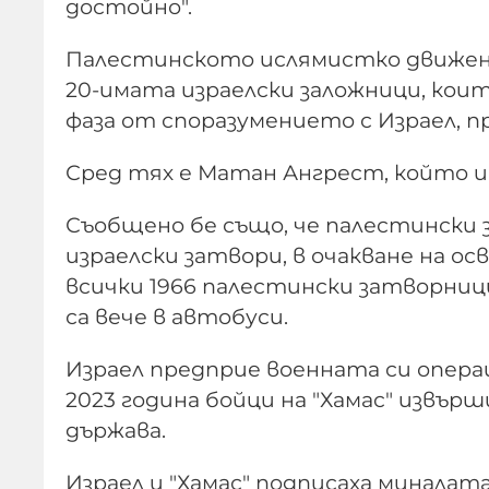
достойно".
Палестинското ислямистко движение
20-имата израелски заложници, кои
фаза от споразумението с Израел, п
Сред тях е Матан Ангрест, който и
Съобщено бе също, че палестински
израелски затвори, в очакване на о
всички 1966 палестински затворници
са вече в автобуси.
Израел предприе военната си операц
2023 година бойци на "Хамас" извъ
държава.
Израел и "Хамас" подписаха миналат