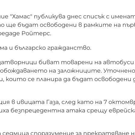
 "Хамас" публикува днес списък с именат
то ще бъдат освободени в рамките на пъ
редаде Ройтерс.
ма и българско гражданство.
 затворници биват товарени на автобуси
свобождаването на заложниците. Уточнено 
, които се планира да бъдат освободени 
ия в ивицата Газа, след като на 7 октомв
ршиха безпрецедентна атака срещу еврейс
а седмица споразумение за прекратяване н