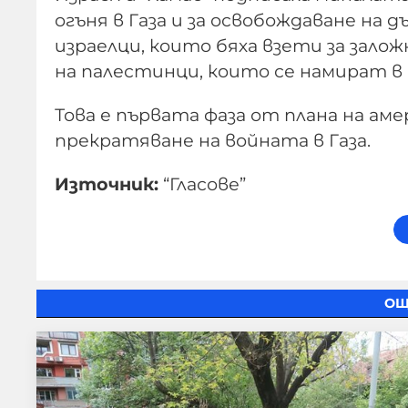
огъня в Газа и за освобождаване н
израелци, които бяха взети за зало
на палестинци, които се намират в 
Това е първата фаза от плана на ам
прекратяване на войната в Газа.
Източник:
“Гласове”
ОЩ