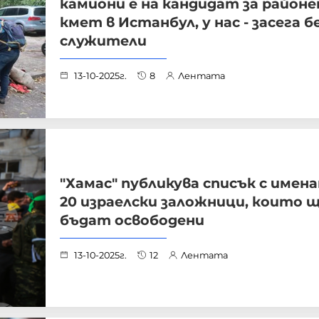
камиони е на кандидат за районе
кмет в Истанбул, у нас -­ засега б
служители
13-10-2025г.
8
Лентата
"Хамас" публикува списък с имен
20 израелски заложници, които 
бъдат освободени
13-10-2025г.
12
Лентата