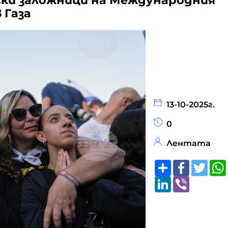
лски заложници на Международния
 Газа
13-10-2025г.
0
Лентата
Share
Faceboo
Twitt
LinkedIn
Viber