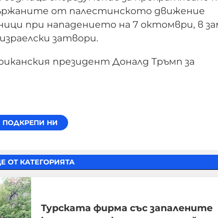
а държаните от палестинското движение
жници при нападението на 7 октомври, в з
израелски затвори.
ериканския президент Доналд Тръмп за
Е ОТ КАТЕГОРИЯТА
Турската фирма със запалените