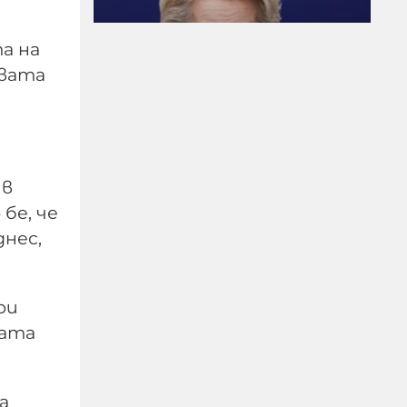
Когато Урсула плаща на
а на
Мароко за да ги спре да
рвата
правят мизерии по
границите тя
всъщност възражда
една много стара
римска традиция
 в
бе, че
06-08-2026г.
121
днес,
Гост-автор
ри
ката
а