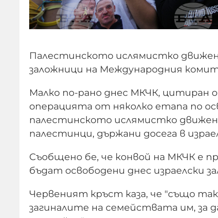
Палестинското ислямистко движение
заложници на Международния комите
Малко по-рано днес МКЧК, цитиран о
операцията от няколко етапа по о
палестинското ислямистко движени
палестинци, държани досега в израе
Съобщено бе, че конвой на МКЧК е 
бъдат освободени днес израелски з
Червеният кръст каза, че "също та
загиналите на семействата им, за 