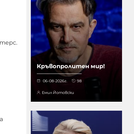
терс.
Кръвопролитен мир!
06-08-2026г.
98
Емил Йотовски
е
а