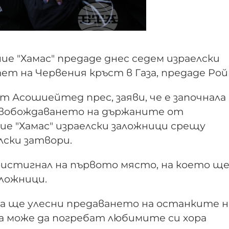
 "Хамас" предаде днес седем израелски
т на Червения кръст в Газа, предаде Рой
т Асошиейтед прес, заяви, че е започнала
свобождаването на държаните от
е "Хамас" израелски заложници срещу
лски затвори.
пристигнал на първото място, на което щ
аложници.
ка ще улесни предаването на останките н
да може да погребат любимите си хора