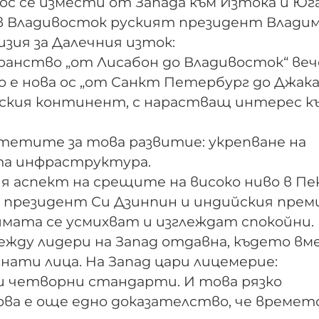
ос се измести от Запада към Изтока и Юга
ъв Владивосток руският президент Влади
изия за Далечния изток:
ранство „от Лисабон до Владивосток“ веч
 е нова ос „от Санкт Петербург до Джака
йския континент, с нарастващ интерес к
етите за това развитие: укрепване на
а инфраструктура.
аспект на срещите на високо ниво в Пек
 президент Си Дзинпин и индийския прем
имата се усмихват и изглеждат спокойни.
ежду лидери на Запад отдавна, където в
нати лица. На Запад цари лицемерие:
и четворни стандарти. И това рязко
ова е още едно доказателство, че времет