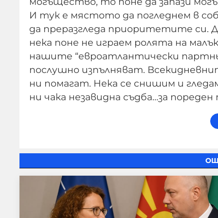
могъщество, то поне да запази мо
И тук е мястото да погледнем в соб
да преразгледа приоритетите си. Да
нека поне не играем ролята на малък
нашите “евроатлантически партнь
послушно изпълняват. Всекидневните
ни помагат. Нека се снишим и гледа
ни чака незавидна съдба…за пореден
ОЩ