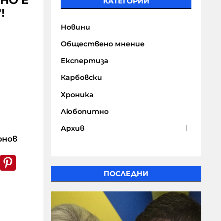
НО Е
КАТЕГОРИИ
!
Новини
Обществено мнение
Експертиза
Карбовски
Хроника
Любопитно
Архив
онов
k
er
WhatsApp
Pinterest
ПОСЛЕДНИ