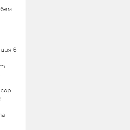
обем
"Индипендънт":
Украинските удари по
руски цивилни
поставят под въпрос
иция в
западната помощ за
Киев
кт
.
08-08-2026г.
153
Лентата
есор
е
та