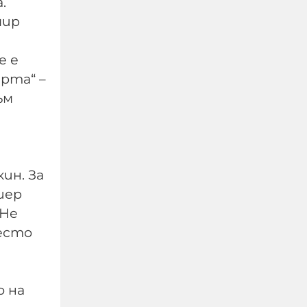
.
мир
е е
рта“ –
Руснаците удариха
ъм
предприятието
„Файър Пойнт“ в Киев,
произвеждащо части за
ракетите „Фламинго“
ин. За
08-08-2026г.
318
Лентата
иер
 Не
место
о на