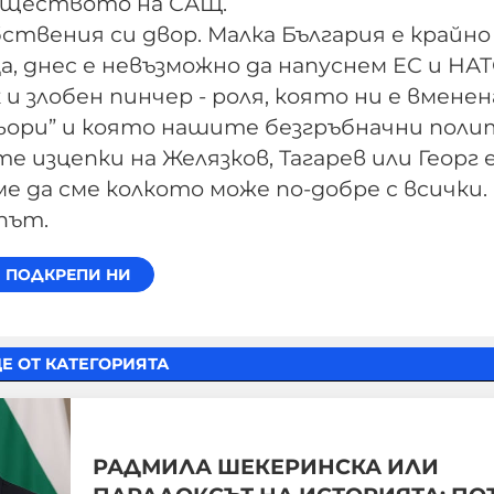
гъществото на САЩ.
ствения си двор. Малка България е крайно
, днес е невъзможно да напуснем ЕС и НАТ
 и злобен пинчер - роля, която ни е вмене
ори” и която нашите безгръбначни поли
 изцепки на Желязков, Тагарев или Георг 
ме да сме колкото може по-добре с всички.
 път.
Е ОТ КАТЕГОРИЯТА
РАДМИЛА ШЕКЕРИНСКА ИЛИ