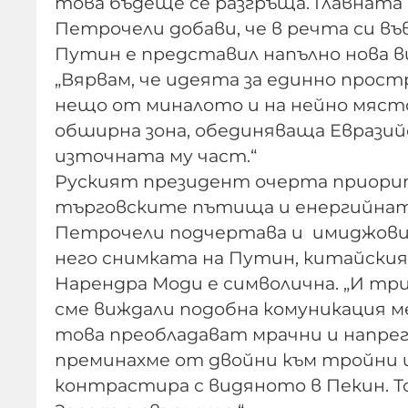
това бъдеще се разгръща. Главната 
Петрочели добави, че в речта си в
Путин е представил напълно нова в
„Вярвам, че идеята за единно прост
нещо от миналото и на нейно място
обширна зона, обединяваща Еврази
източната му част.“
Руският президент очерта приорит
търговските пътища и енергийнат
Петрочели подчертава и имиджовия 
него снимката на Путин, китайския
Нарендра Моди е символична. „И тр
сме виждали подобна комуникация м
това преобладават мрачни и напрег
преминахме от двойни към тройни 
контрастира с видяното в Пекин. Т