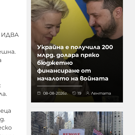
 ИДВА
Украйна е получила 200
ешна.
млрд. долара пряко
а
бюджетно
финансиране от
началото на войната
с
ла.
08-08-2026г.
19
Лентата
иеца
д.
еско