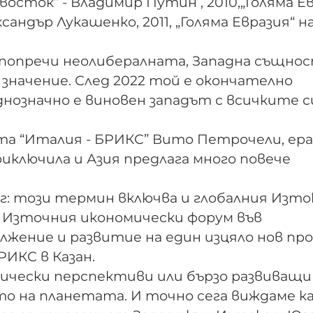
сток” - Владимир Путин , 2010,„Голяма Е
андър Лукашенко, 2011, „Голяма Евразия“ н
попречи неолибералната, Западна същнос
 значение. След 2022 той е окончателно
днозначно е виновен западът с всичките с
та “Италия - БРИКС” Вито Петрочели, ер
иключила и Азия предлага много повече
Юг: този термин включва и глобалния Изто
 Източния икономически форум във
жение и развитие на един изцяло нов про
РИКС в Казан.
мически перспективи или бързо развиващи
то на планетата. И точно сега виждаме к