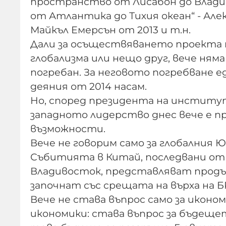
пространство от Лисабон до Владиво
от Атлантика до Тихия океан“ - Алекс
Майкъл Емерсън от 2013 и т.н.
Дали за осъществяването проекта 
глобализма или нещо друг, вече няма
погребан. За неговото погребване е
деяния от 2014 насам.
Но, според президента на институ
западното лидерство днес вече е пр
възможности.
Вече не говорим само за глобалния 
Събитията в Китай, последвани от
Владивосток, представляват продъл
започнат със срещата на върха на Б
Вече не става въпрос само за иконо
икономики: става въпрос за бъдеще