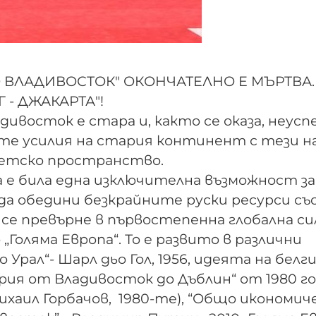
О ВЛАДИВОСТОК" ОКОНЧАТЕЛНО Е МЪРТВА.
 - ДЖАКАРТА"!
дивосток е стара и, както се оказа, неусп
те усилия на стария континент с тези н
ъветско пространство.
ва е била една изключителна възможност за
 да обедини безкрайните руски ресурси съ
се превърне в първостепенна глобална си
Голяма Европа“. То е развито в различни
Урал“- Шарл дьо Гол, 1956, идеята на белг
ия от Владивосток до Дъблин“ от 1980 го
ихаил Горбачов, 1980-те), “Общо икономич