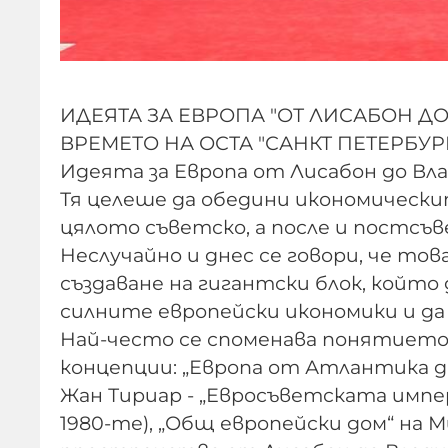
ИДЕЯТА ЗА ЕВРОПА "ОТ ЛИСАБОН Д
ВРЕМЕТО НА ОСТА "САНКТ ПЕТЕРБУРГ
Идеята за Европа от Лисабон до Вла
Тя целеше да обедини икономически
цялото съветско, а после и постс
Неслучайно и днес се говори, че то
създаване на гигантски блок, който
силните европейски икономики и да 
Най-често се споменава понятието „
концепции: „Европа от Атлантика до 
Жан Тириар - „Евросъветската импер
1980-те), „Общ европейски дом“ на М