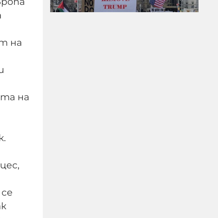
вропа
а
т на
Бунт срещу
капитализма: младите
и
американци и
работниците се
ата на
обръщат към
социализма
к.
08-08-2026г.
46
Лентата
цес,
 се
ак