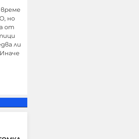
 време
"Дори видимо
О, но
добричките деца са
на от
жестоки, защото все
тици
още са нямали време и
едва ли
среда за растеж."
 Иначе
08-08-2026г.
268
Калина Андролова
Този човек или не
пътува и няма
НАЙ-ЧЕТЕНИ
никаква
представа какви
са цените в най-
добрите
ресторанти по
света, или
просто е
изключително