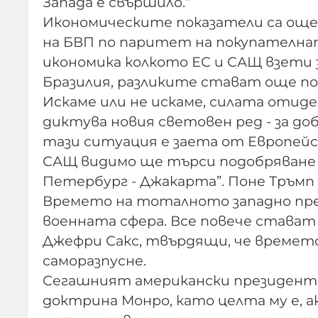
Запада е свършило.“
Икономическите показатели са още 
на БВП по паритет на покупателна
икономика колкото ЕС и САЩ взети з
Бразилия, разликите стават още по
Искаме или не искаме, силата отиде
диктува новия световен ред - за до
тази ситуация е заета от Европейс
САЩ видимо ще търси подобряване 
Петербург - Джакарта”. Поне Тръмп 
Времето на тоталното западно прев
военната сфера. Все повече стават
Джефри Сакс, твърдящи, че времето
саморазпусне.
Сегашният американски президент н
доктрина Монро, като целта му е, а