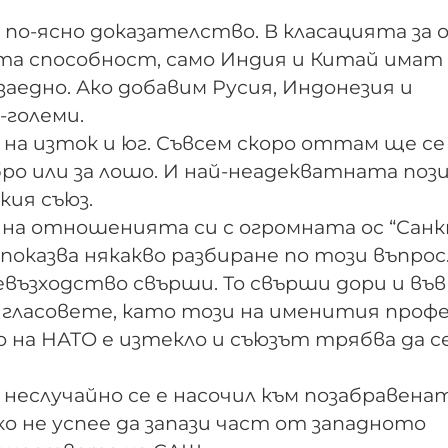
по-ясно доказателство. В класацията за 
та способност, само Индия и Китай имат
аедно. Ако добавим Русия, Индонезия и
-големи.
 на изток и юг. Съвсем скоро оттам ще се
бро или за лошо. И най-неадекватната поз
кия съюз.
на отношенията си с огромната ос “Сан
показва някакво разбиране по този въпрос
ъзходство свърши. То свърши дори и във
 гласовете, като този на именития проф
 на НАТО е изтекло и съюзът трябва да с
еслучайно се е насочил към позабравена
ко не успее да запази част от западното