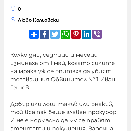
0
Любо Кольовски
Share
Facebook
Twitter
WhatsApp
Pinterest
LinkedIn
Viber
Колко дни, седмици и месеци
изминаха от 1 май, когато силите
на мрака уж се опитаха да убият
тогавашния Обвинител № 1 Иван
Гешев.
Добър или лош, такъв или онакъв,
той все пак беше главен прокурор.
И не е нормално да му се правят
атентати и покушения. Започна