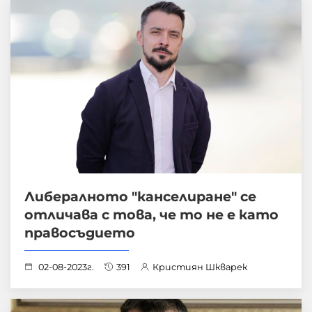
Либералното "канселиране" се
отличава с това, че то не е като
правосъдието
02-08-2023г.
391
Кристиян Шкварек