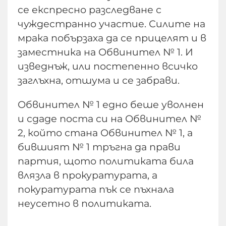
се експресно разследване с
чуждестранно участие. Силите на
мрака побързаха да се прицелят и в
заместника на Обвинител № 1. И
изведнъж, или постепенно всичко
заглъхна, отшума и се забрави.
Обвинител № 1 едно беше уволнен
и сдаде поста си на Обвинител №
2, който стана Обвинител № 1, а
бившият № 1 тръгна да прави
партия, щото политиката била
влязла в прокуратурата, а
покуратурата пък се пъхнала
неусетно в политиката.