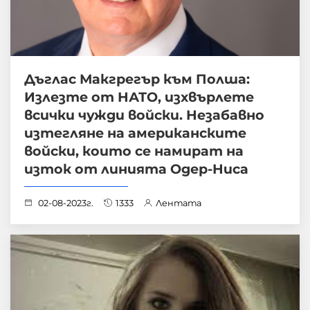
Дъглас Макгрегър към Полша:
Излезте от НАТО, изхвърлете
всички чужди войски. Незабавно
изтегляне на американските
войски, които се намират на
изток от линията Одер-Ниса
02-08-2023г.
1333
Лентата