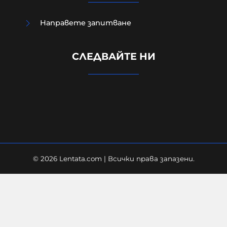
Направете запитване
Случаят в Банско, случаят в
Пловдив са следствие на
СЛЕДВАЙТЕ НИ
недоверието в институциите и в
тяхното безхаберие.
07-08-2026г.
64
Персефона Коре
© 2026 Lentata.com | Всички права запазени.