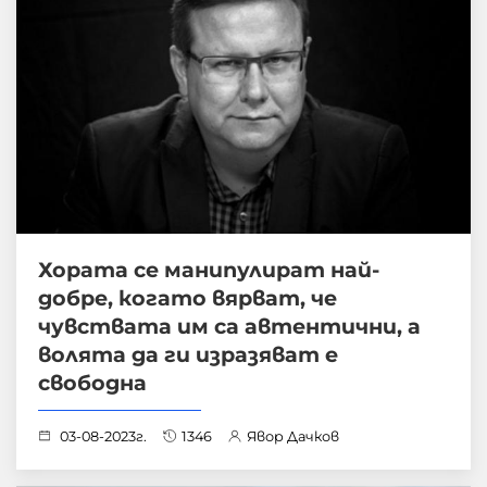
Хората се манипулират най-
добре, когато вярват, че
чувствата им са автентични, а
волята да ги изразяват е
свободна
03-08-2023г.
1346
Явор Дачков