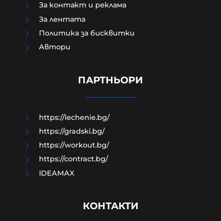
За контакт и реклама
За лентата
Политика за бисквитки
Aвтори
Руснаците поразиха три кораба с
военни доставки за ВСУ в Черно
море
ПАРТНЬОРИ
07-08-2026г.
105
Лентата
https://lechenie.bg/
https://gradski.bg/
https://workout.bg/
https://contract.bg/
IDEAMAX
КОНТАКТИ