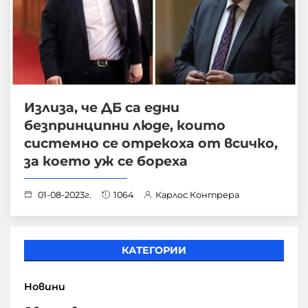
Излиза, че ДБ са едни
безпринципни люде, които
системно се отрекоха от всичко,
за което уж се бореха
01-08-2023г.
1064
Карлос Контрера
КАТЕГОРИИ
Новини