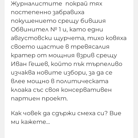
Журналистите покрай тях
постепенно забравиха
покушението срещу бившия
Обвинител № 1 и, като едни
августовски щурчета, тихо ковяха
своето щастие в тревясалия
кратер от мощния взрив срещу
Иван Гешев, който пък търпеливо
изчаква новите избори, за да се
влее мощно в политическата
клоака със своя консервативен
партиен проект.
Как човек да сдържи смеха си? Вие
ми кажете…