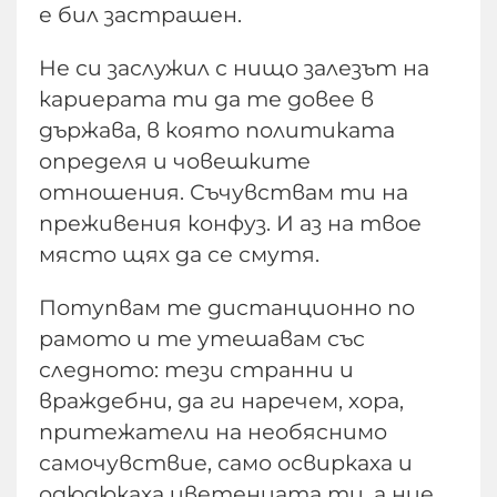
е бил застрашен.
Не си заслужил с нищо залезът на
кариерата ти да те довее в
държава, в която политиката
определя и човешките
отношения. Съчувствам ти на
преживения конфуз. И аз на твое
място щях да се смутя.
Потупвам те дистанционно по
рамото и те утешавам със
следното: тези странни и
враждебни, да ги наречем, хора,
притежатели на необяснимо
самочувствие, само освиркаха и
одюдюкаха цветенцата ти, а ние