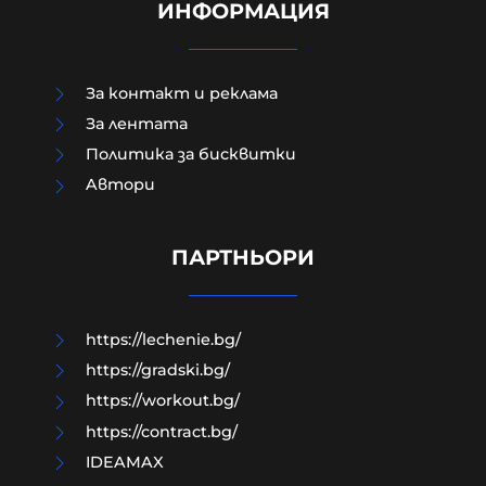
ИНФОРМАЦИЯ
За контакт и реклама
За лентата
Политика за бисквитки
Aвтори
Жестоко насилие над дете
разтърси Радомир
ПАРТНЬОРИ
07-08-2026г.
134
Лентата
https://lechenie.bg/
https://gradski.bg/
https://workout.bg/
https://contract.bg/
IDEAMAX