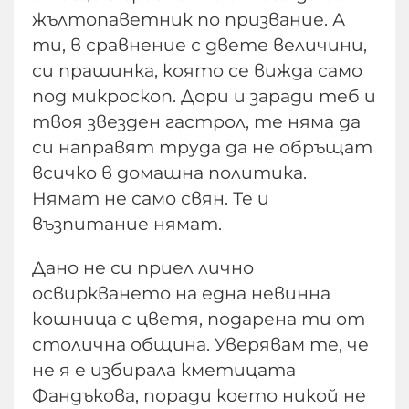
жълтопаветник по призвание. А
ти, в сравнение с двете величини,
си прашинка, която се вижда само
под микроскоп. Дори и заради теб и
твоя звезден гастрол, те няма да
си направят труда да не обръщат
всичко в домашна политика.
Нямат не само свян. Те и
възпитание нямат.
Дано не си приел лично
освиркването на една невинна
кошница с цветя, подарена ти от
столична община. Уверявам те, че
не я е избирала кметицата
Фандъкова, поради което никой не