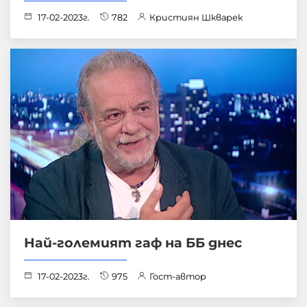
17-02-2023г.
782
Кристиян Шкварек
Най-големият гаф на ББ днес
17-02-2023г.
975
Гост-автор