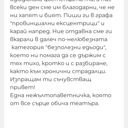
всеки ден сме им благодарни, че не
ни хапят и бият. Пиши ги в графа
"провинциални ексцентрици" и
карай напред. Ние отдавна сме ги
вкарали в далеч по-нелюбезната
категория "безполезни едьоди",
което ни помага да се държим с
тях тихо, кротко и с разбиране,
както към хронични страдалци.
Изпращам ти съчувстващ
привет!
Една нежълтопаветничка, която
от все сърце обича театъра.