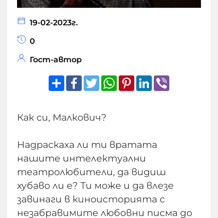
19-02-2023г.
0
Гост-автор
Share
Facebook
Twitter
WhatsApp
Pinterest
LinkedIn
Viber
Как си, Малкович?
Надраскаха ли ти вратата
нашите интелектуални
театролюбители, да видиш
хубаво ли е? Ти може и да влезе
завинаги в киноисторията с
незабравимите любовни писма до