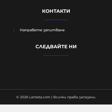
КОНТАКТИ
Направете запитване
Д-р Веселин Герев: Отглеждат се
СЛЕДВАЙТЕ НИ
деца-психопати. Най-критичен е
периодът между 12 и 16 г.
07-08-2026г.
390
Лентата
© 2026 Lentata.com | Всички права запазени.