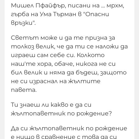
Мишел Пфайфър, писани на ... мрхм,
гърба на Ума Търман в "Опасни
връзки".
Светът може и да те призна за
толкоз велик, че да ти се наложи да
играеш сам себе си. Колкото
наш'те хора, обаче, никога не си
бил велик и няма да бъдеш, защото
не си израснал на жълтите
павета.
Ти знаеш ли какво е да си
жълтопаветник по рождение?
Да си жълтопаветник по рождение
е нищо в сравнение с това да си