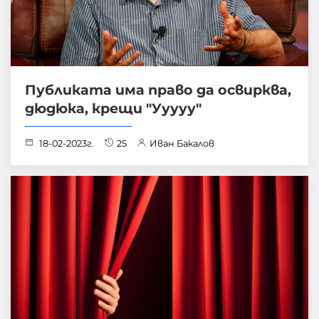
Публиката има право да освирква,
дюдюка, крещи "Ууууу"
18-02-2023г.
25
Иван Бакалов