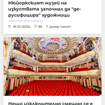
Нюйоркският музей на
изкуствата започнал да "де-
русифицира" художници
18-02-2023г.
89
Дахер Ламот
Нещо изключително смешно се е