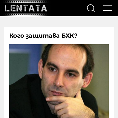
Кого защитава БХК?