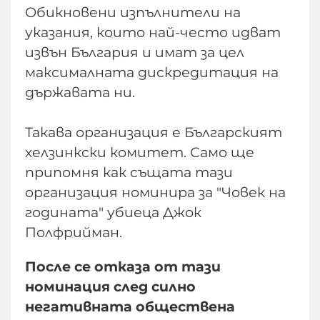
Обикновени изпълнители на
указания, които най-често идват
извън България и имат за цел
максималната дискредитация на
държавата ни.
Такава организация е Българският
хелзинкски комитет. Само ще
припомня как същата тази
организация номинира за "Човек на
годината" убиеца Джок
Полфрийман.
После се отказа от тази
номинация след силно
негативната обществена