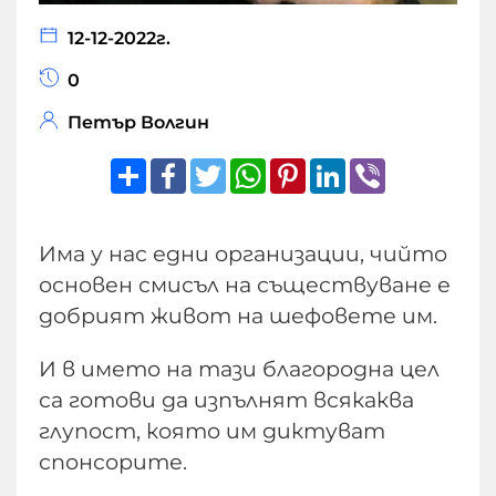
12-12-2022г.
0
Петър Волгин
Share
Facebook
Twitter
WhatsApp
Pinterest
LinkedIn
Viber
Има у нас едни организации, чийто
основен смисъл на съществуване е
добрият живот на шефовете им.
И в името на тази благородна цел
са готови да изпълнят всякаква
глупост, която им диктуват
спонсорите.