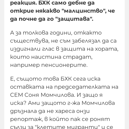
реакция. БХК само дебне да
открие някакво "малцинство", че
да почне да го "защитава".
А за толкова години, откакто
съществува, не съм забелязал да са
издигнали глас в защита на хората,
които наистина страдат,
например пенсионерите.
Е, същото това БХК сега иска
оставката на председателката на
СЕМ Соня Момчилова. И защо я
иска? Ами защото г-жа Момчилова
дръзнала да не хареса онзи
репортаж, в който пак се ронят
сълзи за "клетите мигранти" и се