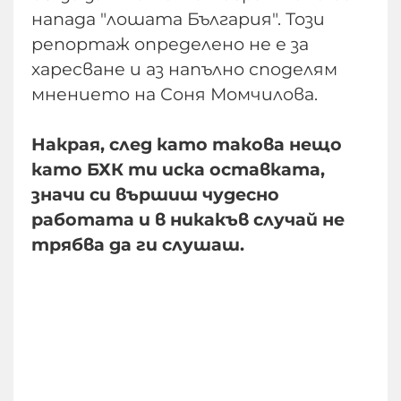
напада "лошата България". Този
репортаж определено не е за
харесване и аз напълно споделям
мнението на Соня Момчилова.
Накрая, след като такова нещо
като БХК ти иска оставката,
значи си вършиш чудесно
работата и в никакъв случай не
трябва да ги слушаш.