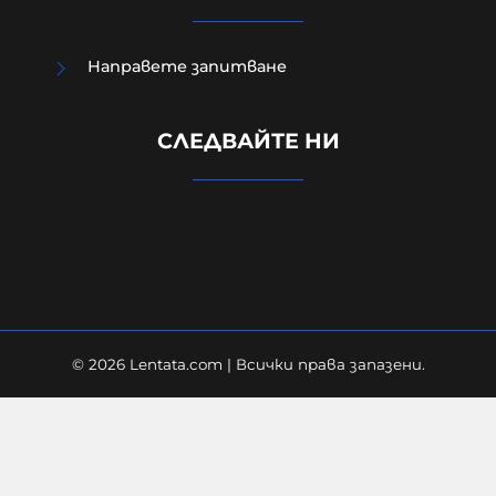
Направете запитване
Радев: Изграждаме Национален
СЛЕДВАЙТЕ НИ
център за наблюдение на данни
от Космоса в Доброславци
06-08-2026г.
54
Лентата
© 2026 Lentata.com | Всички права запазени.