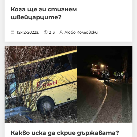
Кога ще ги стигнем
швейцарците?
12-12-2022г.
213
Любо Кольовски
Какво иска да скрие държавата?