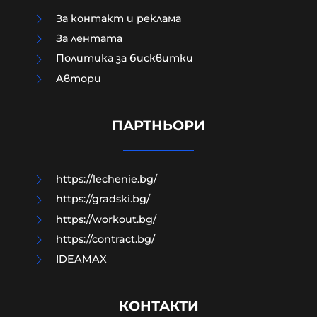
За контакт и реклама
За лентата
Политика за бисквитки
Aвтори
Чудо в „Пирогов“: 15-годишният
борец, останал парализиран,
отново ходи
ПАРТНЬОРИ
06-08-2026г.
58
Лентата
https://lechenie.bg/
https://gradski.bg/
https://workout.bg/
https://contract.bg/
IDEAMAX
КОНТАКТИ