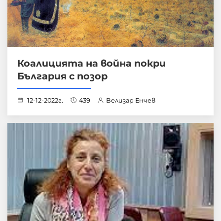
Коалицията на война покри
България с позор
12-12-2022г.
439
Велизар Енчев