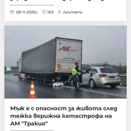
08-11-2025г.
169
Лентата
Мъж е с опасност за живота след
тежка верижна катастрофа на
АМ "Тракия"