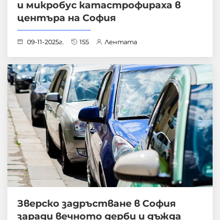
и микробус катастрофираха в
центъра на София
09-11-2025г.
155
Лентата
Зверско задръстване в София
заради вечното дерби и дъжда