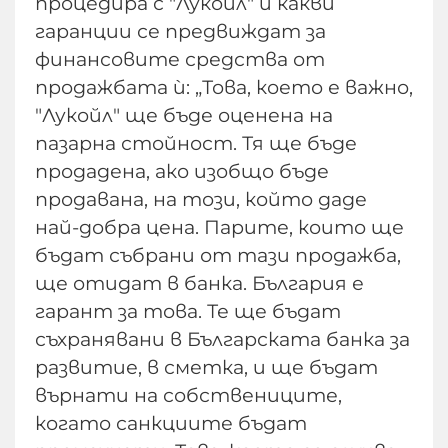
процедира с "Лукойл" и какви
гаранции се предвиждат за
финансовите средства от
продажбата ѝ: „Това, което е важно,
"Лукойл" ще бъде оценена на
пазарна стойност. Тя ще бъде
продадена, ако изобщо бъде
продавана, на този, който даде
най-добра цена. Парите, които ще
бъдат събрани от тази продажба,
ще отидат в банка. България е
гарант за това. Те ще бъдат
съхранявани в Българската банка за
развитие, в сметка, и ще бъдат
върнати на собствениците,
когато санкциите бъдат