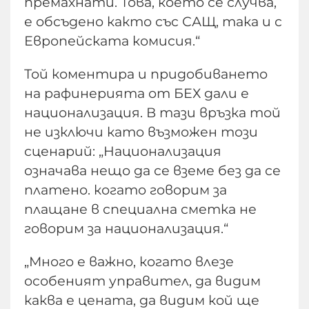
премахнати. Това, което се случва,
е обсъдено както със САЩ, така и с
Европейската комисия.“
Той коментира и придобиването
на рафинерията от БЕХ дали е
национализация. В тази връзка той
не изключи като възможен този
сценарий: „Национализация
означава нещо да се вземе без да се
платено. когато говорим за
плащане в специална сметка не
говорим за национализация.“
„Много е важно, когато влезе
особеният управител, да видим
каква е цената, да видим кой ще