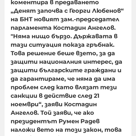
коментира в предаването
„Денят започва с Георги Любенов“
на БНТ новият зам.-председател
парламента Костадин Ангелов.
"Няма нищо бързо. Държавата в
тази ситуация показа гръбнак.
Това решение беше взето, за да
защити националния интерес, да
защити българските граждани и
да гарантираме, че няма да има
проблем след като влязат тези
санкции в действие след 21
ноември“, заяви Костадин
Ангелов. Той заяви, че ако
президентът Румен Радев
наложи вето на този закон, това