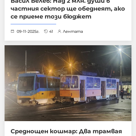
Васил Велев: Над 2 млн. души в
частния сектор ще обеднеят, ако
се приеме този бюджет
09-11-2025г.
41
Лентата
Среднощен кошмар: Два трамвая