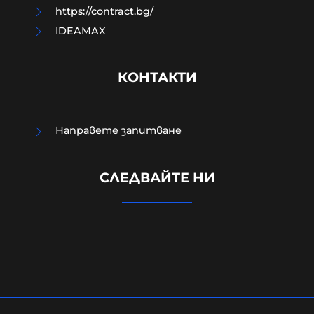
https://contract.bg/
IDEAMAX
КОНТАКТИ
Направете запитване
УНИЦЕФ: Израел убива средно по
едно дете на ден в Газа след
СЛЕДВАЙТЕ НИ
„примирието“ от октомври 2025
г.
06-08-2026г.
17
Лентата