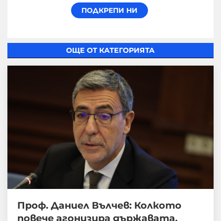
ОЩЕ ОТ КАТЕГОРИЯТА
Проф. Даниел Вълчев: Колкото
повече агонизира държавата,