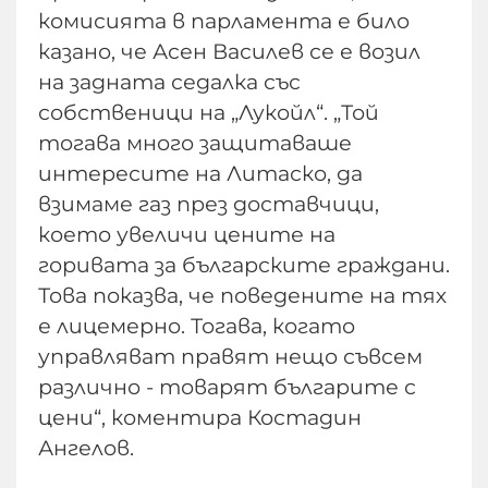
комисията в парламента е било
казано, че Асен Василев се е возил
на задната седалка със
собственици на „Лукойл“. „Той
тогава много защитаваше
интересите на Литаско, да
взимаме газ през доставчици,
което увеличи цените на
горивата за българските граждани.
Това показва, че поведените на тях
е лицемерно. Тогава, когато
управляват правят нещо съвсем
различно - товарят българите с
цени“, коментира Костадин
Ангелов.