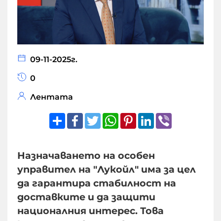
09-11-2025г.
0
Лентата
Share
Facebook
Twitter
WhatsApp
Pinterest
LinkedIn
Viber
Назначаването на особен
управител на "Лукойл" има за цел
да гарантира стабилност на
доставките и да защити
националния интерес. Това