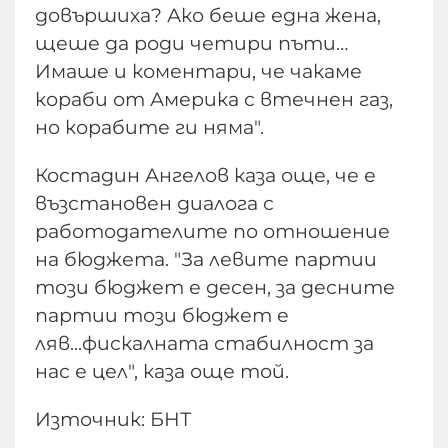
довършиха? Ако беше една жена,
щеше да роди четири пъти…
Имаше и коментари, че чакаме
кораби от Америка с втечнен газ,
но корабите ги няма".
Костадин Ангелов каза още, че е
възстановен диалога с
работодателите по отношение
на бюджета. "За левите партии
този бюджет е десен, за десните
партии този бюджет е
ляв...фискалната стабилност за
нас е цел", каза още той.
Източник: БНТ