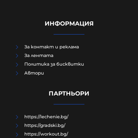
ИНФОРМАЦИЯ
За контакт и реклама
За лентата
Политика за бисквитки
Aвтори
Модернизацията на бойната ни
авиация – срамна история за 17
години нехайство и саботажи
ПАРТНЬОРИ
06-08-2026г.
53
Лентата
https://lechenie.bg/
https://gradski.bg/
https://workout.bg/