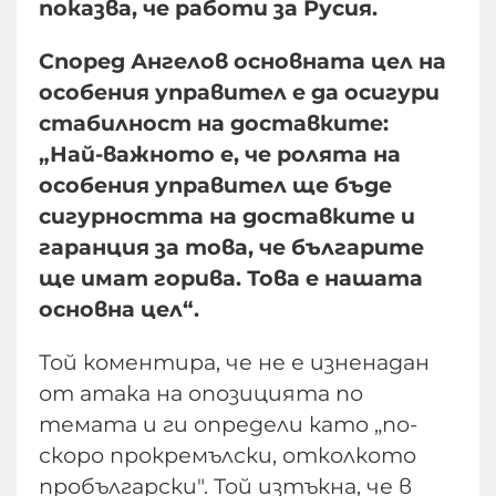
показва, че работи за Русия.
Според Ангелов основната цел на
особения управител е да осигури
стабилност на доставките:
„Най-важното е, че ролята на
особения управител ще бъде
сигурността на доставките и
гаранция за това, че българите
ще имат горива. Това е нашата
основна цел“.
Той коментира, че не е изненадан
от атака на опозицията по
темата и ги определи като „по-
скоро прокремълски, отколкото
пробългарски". Той изтъкна, че в