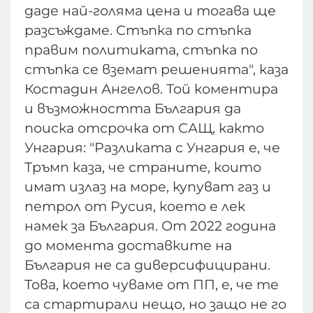
даде най-голяма цена и тогава ще
разсъждаме. Стъпка по стъпка
правим политиката, стъпка по
стъпка се вземат решенията", каза
Костадин Ангелов. Той коментира
и възможността България да
поиска отсрочка от САЩ, както
Унгария: "Разликата с Унгария е, че
Тръмп каза, че страните, които
имат излаз на море, купуват газ и
петрол от Русия, което е лек
намек за България. От 2022 година
до момента доставките на
България не са диверсифицирани.
Това, което чуваме от ПП, е, че те
са стартирали нещо, но защо не го