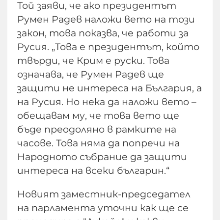
Той заяви, че ако президентът
Румен Радев наложи вето на този
закон, това показва, че работи за
Русия. „Това е президентът, който
твърди, че Крим е руски. Това
означава, че Румен Радев ще
защити не интереса на България, а
на Русия. Но нека да наложи вето –
обещавам му, че това вето ще
бъде преодоляно в рамките на
часове. Това няма да попречи на
Народното събрание да защити
интереса на всеки българин.“
Новият заместник-председател
на парламента уточни как ще се