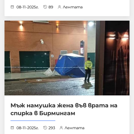
08-11-2025г.
89
Лентата
Мъж намушка жена във врата на
спирка в Бирмингам
08-11-2025г.
293
Лентата