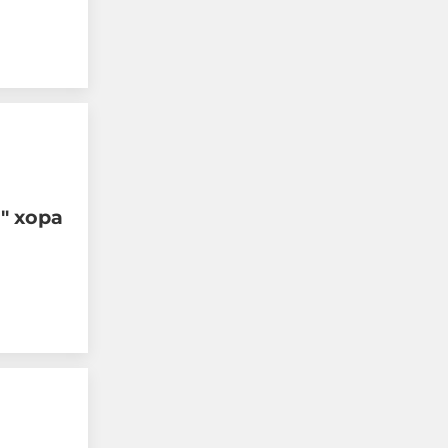
" хора
Военни обезвредиха 105-
милиметров снаряд във
Видин
09-08-2026г.
72
Лентата