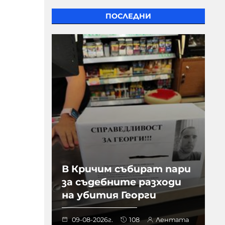
ПОСЛЕДНИ
В Кричим събират пари
за съдебните разходи
на убития Георги
09-08-2026г.
108
Лентата