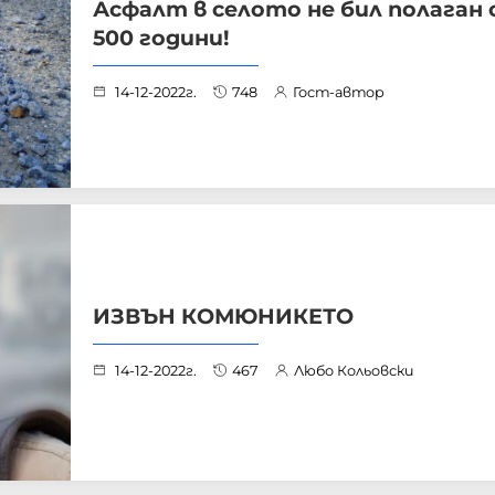
Асфалт в селото не бил полаган
500 години!
14-12-2022г.
748
Гост-автор
ИЗВЪН КОМЮНИКЕТО
14-12-2022г.
467
Любо Кольовски