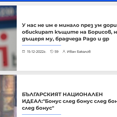
У нас не им е минало през ум дори
обискират къщите на Борисов, н
дъщеря му, брадчеда Радо и др
15-12-2022г.
59
Иван Бакалов
БЪЛГАРСКИЯТ НАЦИОНАЛЕН
ИДЕАЛ:"Бонус след бонус след бо
след бонус"