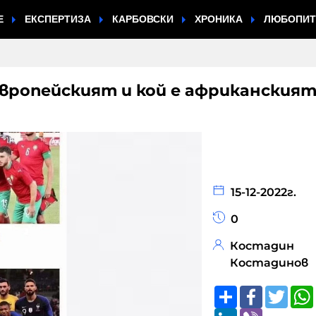
Е
ЕКСПЕРТИЗА
КАРБОВСКИ
ХРОНИКА
ЛЮБОПИ
европейският и кой е африканския
15-12-2022г.
0
Костадин
Костадинов
Share
Faceboo
Twitt
LinkedIn
Viber