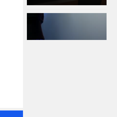
Убийство край
Слънчака: Украинец
закла друг украинец
пред очите на трети
09-08-2026г.
470
Лентата