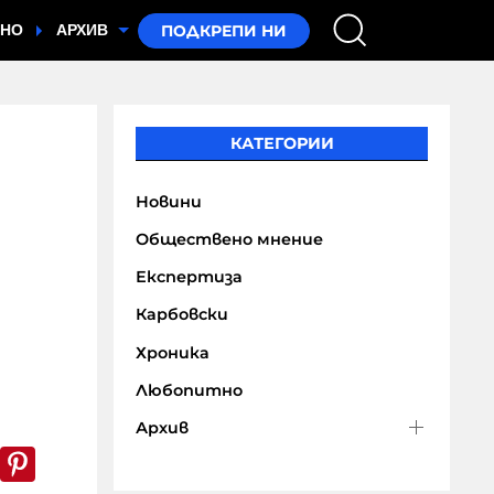
ТНО
АРХИВ
т
КАТЕГОРИИ
Новини
Обществено мнение
Експертиза
Карбовски
Хроника
Любопитно
Архив
k
er
WhatsApp
Pinterest