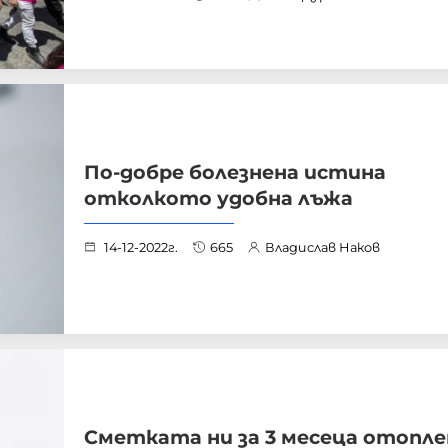
По-добре болезнена истина
отколкото удобна лъжа
14-12-2022г.
665
Владислав Наков
Сметката ни за 3 месеца отопле