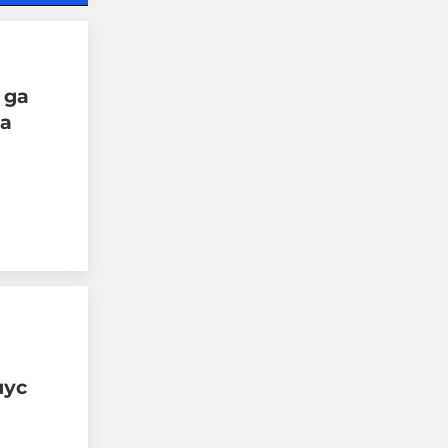
 да
От една страна е
а
забавно, от друго
много тъжно, когато
политици, които
нямат хал хабер от
армия и военна техника
се изказват за това, че
съветската техника не
била годна
09-08-2026г.
291
нус
Гост-автор