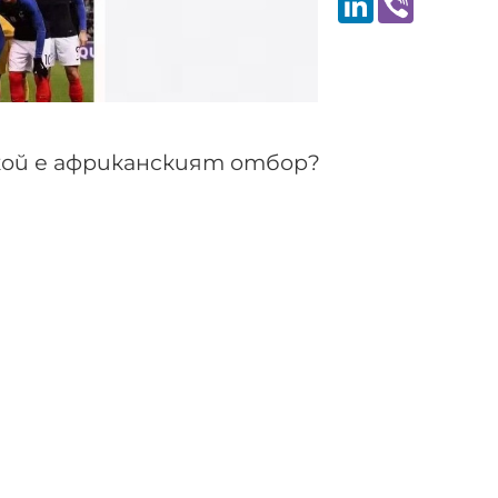
 кой е африканският отбор?