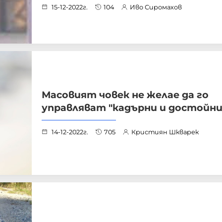
15-12-2022г.
104
Иво Сиромахов
Масовият човек не желае да го
управляват "кадърни и достойни
14-12-2022г.
705
Кристиян Шкварек