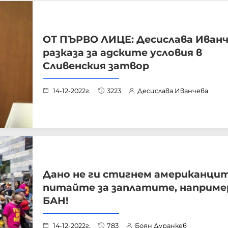
ОТ ПЪРВО ЛИЦЕ: Десислава Иван
разказа за адските условия в
Сливенския затвор
14-12-2022г.
3223
Десислава Иванчева
Дано не ги стигнем американцит
питайте за заплатите, например
БАН!
14-12-2022г.
783
Боян Дуранкев