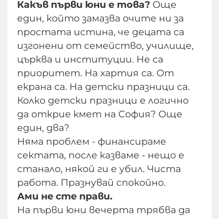
Какъв първи юни е това?
Още
един, който замазва очите ни за
простата истина, че децата са
изгонени от семейство, училище,
църква и институции. Не са
приоритет. На хартия са. От
екрана са. На детски празници са.
Колко детски празници е логично
да открие кмет на София? Още
един, два?
Няма проблем - финансираме
сектата, после казваме - нещо е
станало, някой ги е убил. Чиста
работа. Празнувай спокойно.
Ами не сте прави.
На първи юни вечерта трябва да