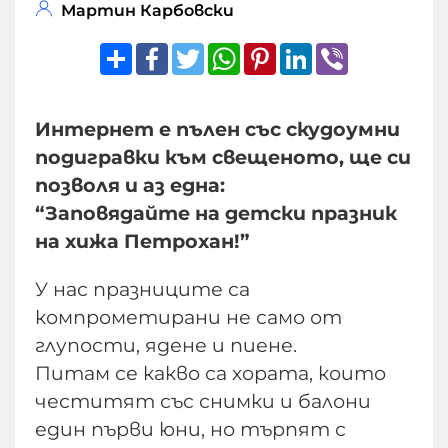
Мартин Карбовски
Share
Facebook
Twitter
WhatsApp
Pinterest
LinkedIn
Viber
Интернет е пълен със скудоумни
подигравки към свещеното, ще си
позволя и аз една:
“Заповядайте на детски празник
на хижа Петрохан!”
У нас празниците са
компрометирани не само от
глупости, ядене и пиене.
Питам се какво са хората, които
честитят със снимки и балони
един първи юни, но търпят с