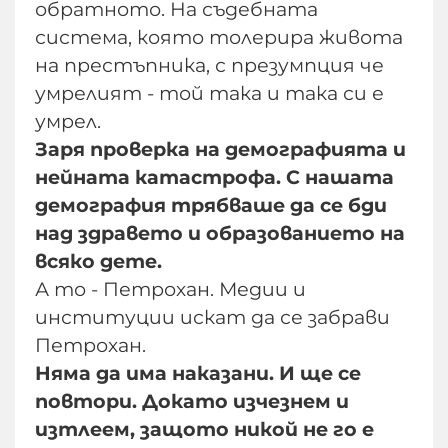
обратното. На съдебната
система, която толерира живота
на престъпника, с презумпция че
умрелият - той така и така си е
умрел.
Заря проверка на демографията и
нейната катастрофа. С нашата
демография трябваше да се бди
над здравето и образованието на
всяко дете.
А то - Петрохан. Медии и
институции искат да се забрави
Петрохан.
Няма да има наказани. И ще се
повтори. Докато изчезнем и
изтлеем, защото никой не го е