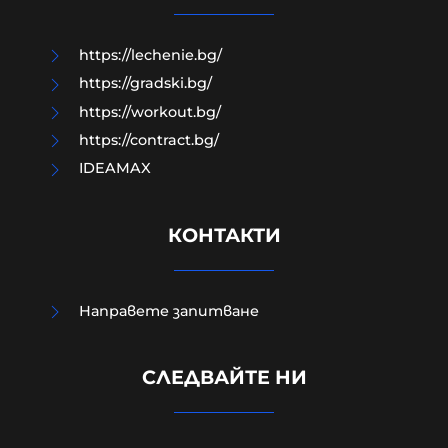
07-08-2026г.
116
Лентата
https://lechenie.bg/
https://gradski.bg/
https://workout.bg/
https://contract.bg/
IDEAMAX
КОНТАКТИ
Направете запитване
Кошмар: Непълнолетните
обръснали веждите на Георги,
СЛЕДВАЙТЕ НИ
гасили фасове в него и рисували
свастики по тялото му