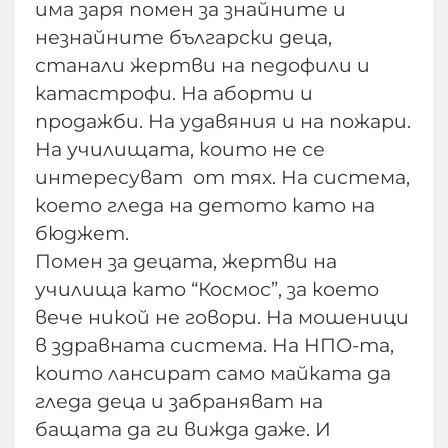
има заря помен за знайните и
незнайните български деца,
станали жертви на педофили и
катастрофи. На аборти и
продажби. На удавяния и на пожари.
На училищата, които не се
интересуват от тях. На система,
което гледа на детото като на
бюджет.
Помен за децата, жертви на
училища като “Космос”, за което
вече никой не говори. На мошеници
в здравната система. На НПО-та,
които лансират само майката да
гледа деца и забраняват на
бащата да ги вижда даже. И