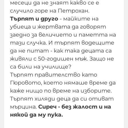
месеци да не знаят какво се е
случило горе на Петрохан.
Търпят и друго
- майките на
убиеца и жертвата да говорят
заедно за величието и паметта на
тази случка. И търпят водещите
да не питат - как така децата са
живяли с 50-годишен мъж. Защо не
са били на училище?
Търпят правителство като
Гюровото, което нямаше време да
каже нищо по време на изборите.
Търпят хиляди деца да си отиват
мърцина.
Сиреч - без жалост и на
някой да му пука.