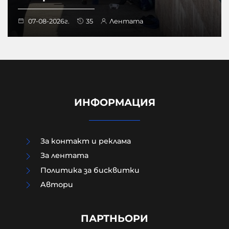
07-08-2026г.
35
Лентата
ИНФОРМАЦИЯ
За контакт и реклама
За лентата
Политика за бисквитки
Aвтори
ТАСС: Хакери получиха
потвърждение за участието на
НАТО в удари срещу Русия
ПАРТНЬОРИ