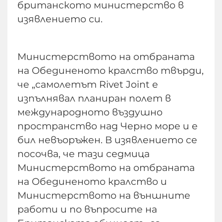
британското министерство в
изявлението си.
Министерството на отбраната
на Обединеното кралство твърди,
че „самолетът Rivet Joint е
изпълнявал планиран полет в
международното въздушно
пространство над Черно море и е
бил невъоръжен. В изявлението се
посочва, че тази седмица
Министерството на отбраната
на Обединеното кралство и
Министерството на външните
работи и по въпросите на