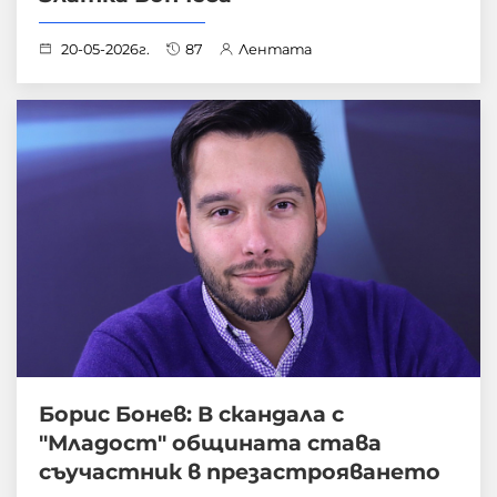
20-05-2026г.
87
Лентата
Борис Бонев: В скандала с
"Младост" общината става
съучастник в презастрояването