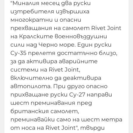
"Миналия месец два руски
изтребителя извършиха
многократни и опасни
прехващания на самолет Rivet Joint
на Кралските военновъздушни
сили над Черно море. Един руски
Су-35 прелетя достатъчно близо,
за да активира аварийните
системи на Rivet Joint,
включително да деактивира
автопилота. При друго опасно
прихващане руски Су-27 направи
шест преминавания пред
британския самолет,
преминавайки само на шест метра
от носа на Rivet Joint", твърди