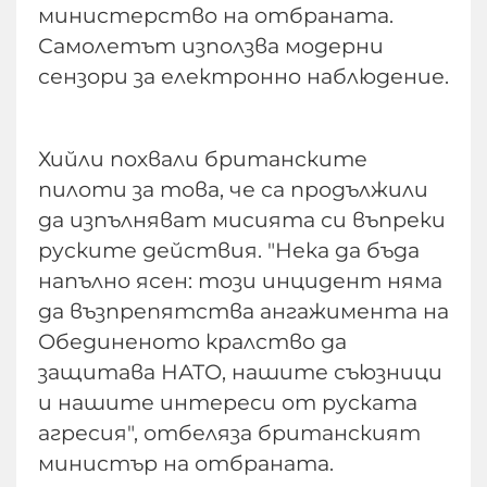
министерство на отбраната.
Самолетът използва модерни
сензори за електронно наблюдение.
Хийли похвали британските
пилоти за това, че са продължили
да изпълняват мисията си въпреки
руските действия. "Нека да бъда
напълно ясен: този инцидент няма
да възпрепятства ангажимента на
Обединеното кралство да
защитава НАТО, нашите съюзници
и нашите интереси от руската
агресия", отбеляза британският
министър на отбраната.