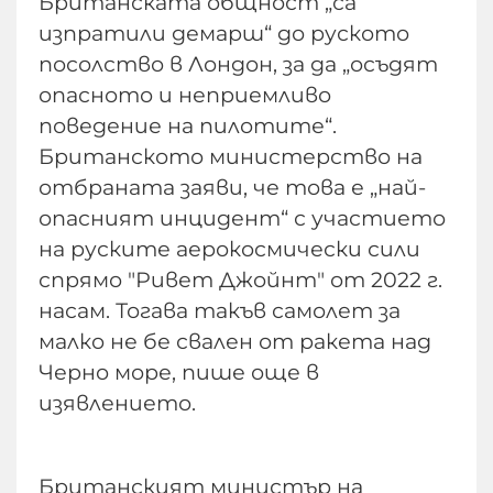
Британската общност „са
изпратили демарш“ до руското
посолство в Лондон, за да „осъдят
опасното и неприемливо
поведение на пилотите“.
Британското министерство на
отбраната заяви, че това е „най-
опасният инцидент“ с участието
на руските аерокосмически сили
спрямо "Ривет Джойнт" от 2022 г.
насам. Тогава такъв самолет за
малко не бе свален от ракета над
Черно море, пише още в
изявлението.
Британският министър на