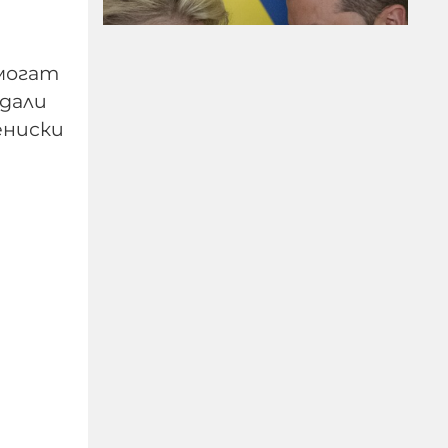
 могат
 дали
ениски
Украйна е получила 200
млрд. долара пряко
бюджетно
финансиране от
началото на войната
08-08-2026г.
24
Лентата