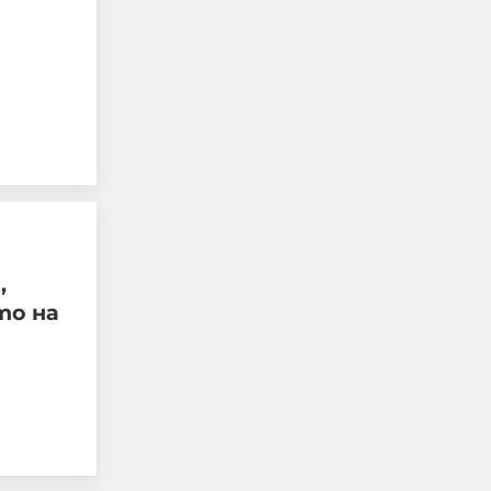
"Индипендънт":
Украинските удари по
руски цивилни
поставят под въпрос
западната помощ за
Киев
08-08-2026г.
159
Лентата
,
Този човек или не
то на
пътува и няма
НАЙ-ЧЕТЕНИ
никаква
представа какви
са цените в най-
добрите
ресторанти по
света, или
просто е
изключително