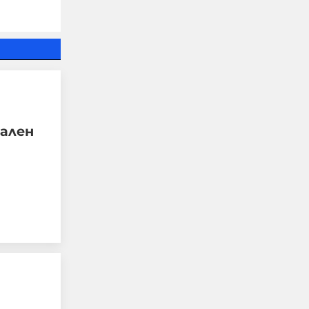
Руснаците удариха
предприятието
„Файър Пойнт“ в Киев,
произвеждащо части за
ален
ракетите „Фламинго“
08-08-2026г.
329
Лентата