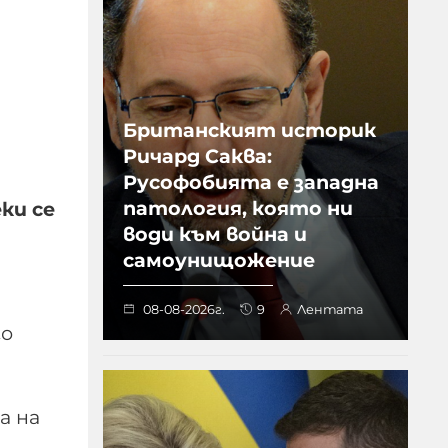
Британският историк
Ричард Саква:
Русофобията е западна
патология, която ни
ки се
води към война и
самоунищожение
08-08-2026г.
9
Лентата
го
а на