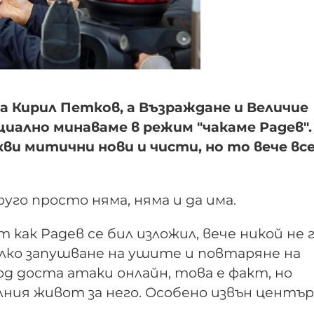
 Кирил Петков, а Възраждане и Величие
иално минаваме в режим "чакаме Радев".
кви митични нови и чисти, но то вече все
го просто няма, няма и да има.
 как Радев се бил изложил, вече никой не 
малко запушване на ушите и повтаряне на
под доста атаки онлайн, това е факт, но
лния живот за него. Особено извън център