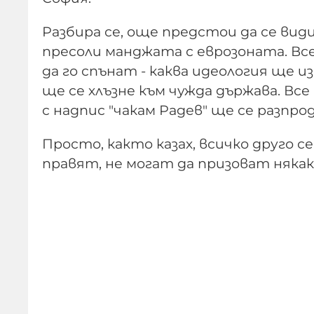
Разбира се, още предстои да се вид
пресоли манджата с еврозоната. Вс
да го спънат - каква идеология ще из
ще се хлъзне към чужда държава. Вс
с надпис "чакам Радев" ще се разпр
Просто, както казах, всичко друго се
правят, не могат да призоват няк