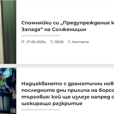
Спомняйки си „Предупреждение 
Запада“ на Солженицин
27-06-2025г.
30126
Лентата
Надцакването с драматични нов
последните дни прилича на борс
търговия: кой ще излезе напред с
шокиращо разкритие