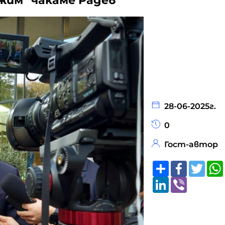
жим "чакаме Радев"
28-06-2025г.
0
Гост-автор
Share
Faceboo
Twitt
LinkedIn
Viber