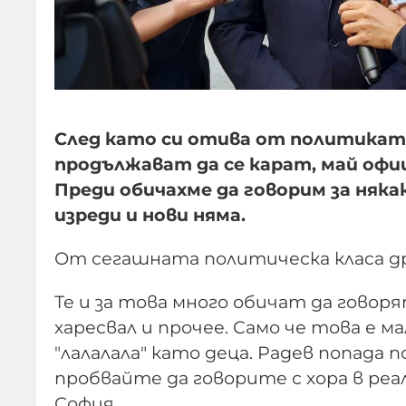
След като си отива от политиката
продължават да се карат, май офиц
Преди обичахме да говорим за няка
изреди и нови няма.
От сегашната политическа класа дру
Те и за това много обичат да говорят
харесвал и прочее. Само че това е 
"лалалала" като деца. Радев попада 
пробвайте да говорите с хора в реа
София.