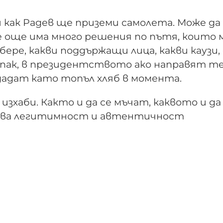
и как Радев ще приземи самолета. Може да
е още има много решения по пътя, които
бере, какви поддържащи лица, какви каузи,
е пак, в президентството ако направят т
одадат като топъл хляб в момента.
 изхаби. Както и да се мъчат, каквото и да
аква легитимност и автентичност