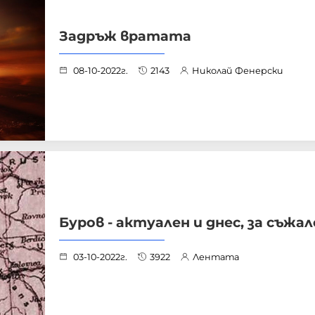
Задръж вратата
08-10-2022г.
2143
Николай Фенерски
Буров - актуален и днес, за съжале
03-10-2022г.
3922
Лентата