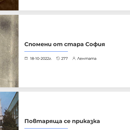
Спомени от стара София
18-10-2022г.
277
Лентата
Повтаряща се приказка