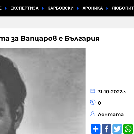
Е
ЕКСПЕРТИЗА
КАРБОВСКИ
ХРОНИКА
ЛЮБОПИ
та за Вапцаров е България
31-10-2022г.
0
Лентата
Share
Faceboo
Twitt