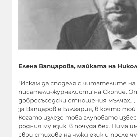
Елена Вапцарова, майката на Никол
"Искам да споделя с читателите на
писатели-журналисти на Скопие. От
добросъседски отношения мълчах..., 
за Вапцаров е България, в която той
Когато излезе това глуповато извес
родния му език, в почуда бех. Нима 
свои стихове на чужд език и после 