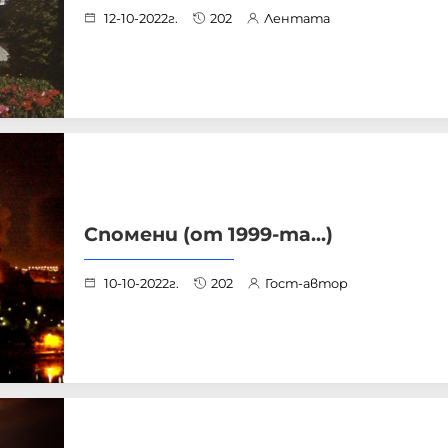
12-10-2022г.
202
Лентата
Спомени (от 1999-та...)
10-10-2022г.
202
Гост-автор