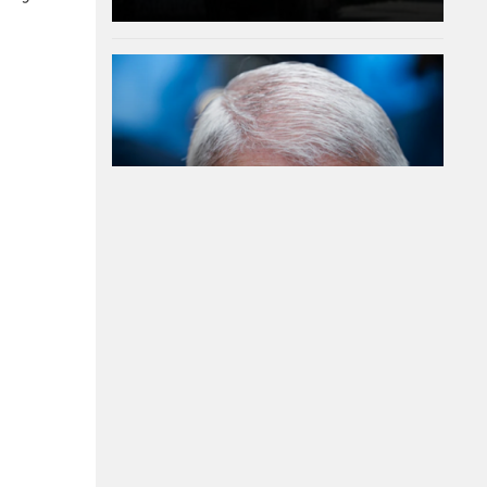
Сенатска комисия
праща Антъни Фаучи
на прокурор за
мълчанието му за
Ковид
06-08-2026г.
73
Лентата