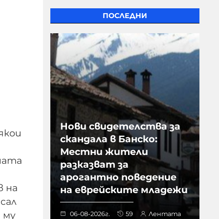
ПОСЛЕДНИ
Нови свидетелства за
якои
скандала в Банско:
Местни жители
ината
разказват за
арогантно поведение
в на
на еврейските младежи
исал
 му
06-08-2026г.
59
Лентата