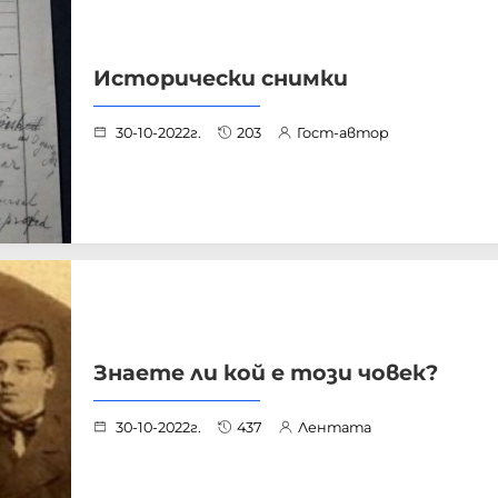
Исторически снимки
30-10-2022г.
203
Гост-автор
Знаете ли кой е този човек?
30-10-2022г.
437
Лентата