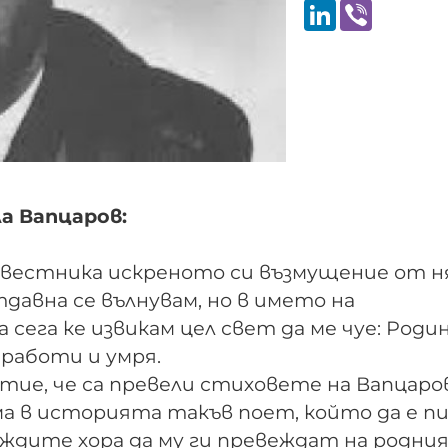
LinkedIn
Viber
а Вапцаров:
 вестника искреното си възмущение от н
давна се вълнувам, но в името на
а сега ке извикам цел свет да ме чуе: Род
 работи и умря.
тие, че са превели стиховете на Вапцаро
има в историята такъв поет, който да е п
чуждите хора да му ги превеждат на родния