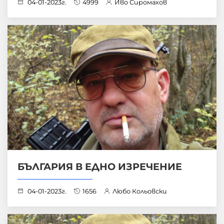
04-01-2023г.
4999
Иво Сиромахов
БЪЛГАРИЯ В ЕДНО ИЗРЕЧЕНИЕ
04-01-2023г.
1656
Любо Кольовски