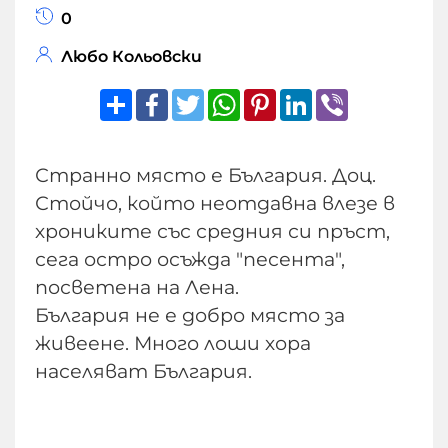
0
Любо Кольовски
Share
Facebook
Twitter
WhatsApp
Pinterest
LinkedIn
Viber
Странно място е България. Доц.
Стойчо, който неотдавна влезе в
хрониките със средния си пръст,
сега остро осъжда "песента",
посветена на Лена.
България не е добро място за
живеене. Много лоши хора
населяват България.