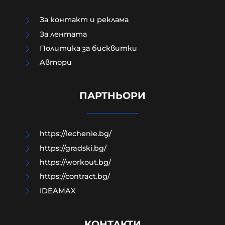
За контакт и реклама
За лентата
Политика за бисквитки
Aвтори
"Галъп": 52% са критични към
външната политика на Радев.
Йотова с най-високо доверие
ПАРТНЬОРИ
06-08-2026г.
10
Лентата
https://lechenie.bg/
https://gradski.bg/
https://workout.bg/
https://contract.bg/
IDEAMAX
КОНТАКТИ