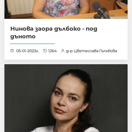
Нинова заора дълбоко - под
дъното
05-01-2023г.
1264
д-р Цветеслава Гълъбова