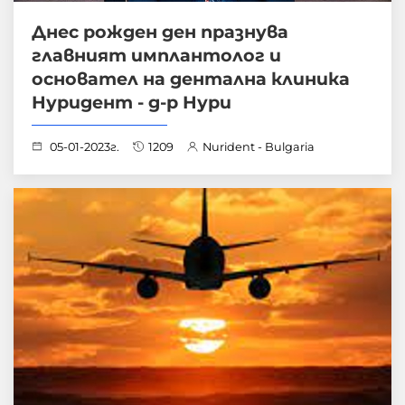
Днес рожден ден празнува
главният имплантолог и
основател на дентална клиника
Нуридент - д-р Нури
05-01-2023г.
1209
Nurident - Bulgaria