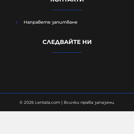
Направете запитване
Meta съобщава, че неин изкуствен
интелект излезе извън контрол и
СЛЕДВАЙТЕ НИ
хакна друга компания по време на
тестове
06-08-2026г.
20
Лентата
© 2026 Lentata.com | Всички права запазени.