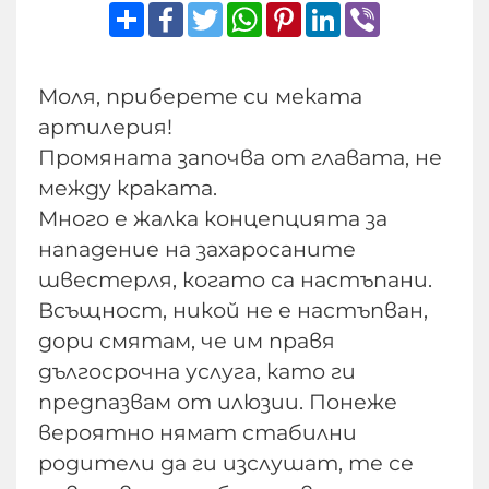
Share
Facebook
Twitter
WhatsApp
Pinterest
LinkedIn
Viber
Моля, приберете си меката
артилерия!
Промяната започва от главата, не
между краката.
Много е жалка концепцията за
нападение на захаросаните
швестерля, когато са настъпани.
Всъщност, никой не е настъпван,
дори смятам, че им правя
дългосрочна услуга, като ги
предпазвам от илюзии. Понеже
вероятно нямат стабилни
родители да ги изслушат, те се