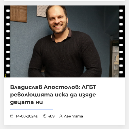
Владислав Апостолов: ЛГБТ
революцията иска да изяде
децата ни
14-08-2024г.
489
Лентата