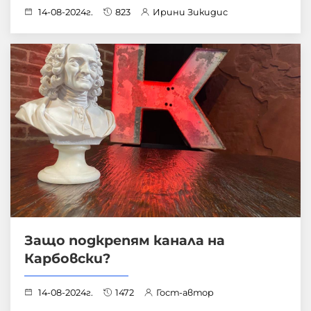
14-08-2024г.
823
Ирини Зикидис
Защо подкрепям канала на
Карбовски?
14-08-2024г.
1472
Гост-автор