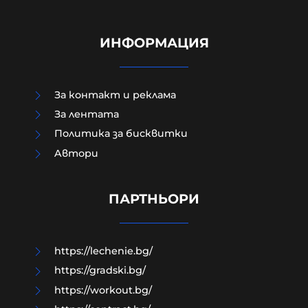
ИНФОРМАЦИЯ
За контакт и реклама
За лентата
Политика за бисквитки
Aвтори
Как да загубим изборите в пет
прости стъпки?
ПАРТНЬОРИ
08-08-2026г.
36
Гост-автор
https://lechenie.bg/
https://gradski.bg/
https://workout.bg/