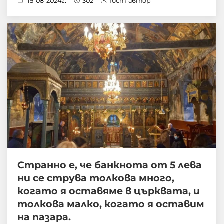
15-08-2024г.
302
Гост-автор
Странно е, че банкнота от 5 лева
ни се струва толкова много,
когато я оставяме в църквата, и
толкова малко, когато я оставим
на пазара.