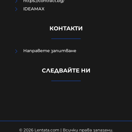
https://contract.bg/
IDEAMAX
КОНТАКТИ
Направете запитване
Външно министерство привика
СЛЕДВАЙТЕ НИ
украинската посланичка заради
падналия дрон
08-08-2026г.
88
Лентата
© 2026 Lentata.com | Всички права запазени.