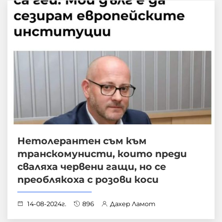
Нетолерантен съм към
транскомунисти, които преди
сваляха червени гащи, но се
преоблякоха с розови коси
14-08-2024г.
896
Дахер Ламот