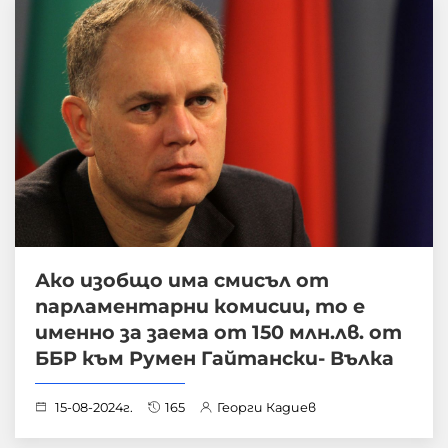
Ако изобщо има смисъл от
парламентарни комисии, то е
именно за заема от 150 млн.лв. от
ББР към Румен Гайтански- Вълка
15-08-2024г.
165
Георги Кадиев