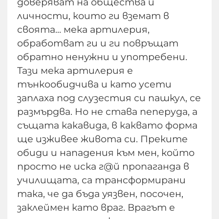
доверяват на общества и
личности, които ги вземат в
своята... мека артилерия,
обработват ги и ги повръщат
обратно ненужни и употребени.
Тази мека артилерия е
тънкообидчива и като усети
заплаха под слузестия си пашкул, се
размърдва. Но не става пеперуда, а
същата какавида, в каквато форма
ще изживее живота си. Преките
обиди и нападения към мен, който
просто не иска г@й пропаганда в
училищата, са трансформирани
така, че да бъда уязвен, посочен,
заклеймен като враг. Врагът е