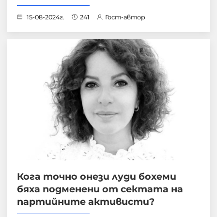
15-08-2024г.
241
Гост-автор
Кога точно онези луди бохеми
бяха подменени от сектата на
партийните активисти?