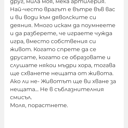
друг, мила моя, мека артилерия.
Най-често врагът е вътре във вас
и ви води към дяволските си
деяния. Много искам да поумнеете
и да разберете, че играете чужда
игра, вместо собствения си
живот. Когато спрете да се
друсате, когато се образовате и
слушате някои мъдри хора, тогава
ще схванете нещата от живота.
Ако ли не- Животът ще ви хване за
нещата... Не в съблазнителния
смисъл.
Моля, порастнете.