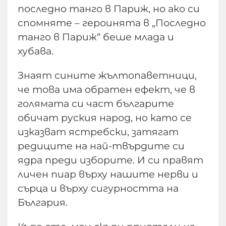
последно танго в Париж, но ако си
спомняте – героинята в „Последно
танго в Париж“ беше млада и
хубава.
Знаят сините жълтопаветници,
че това има обратен ефект, че в
голямата си част българите
обичат руския народ, но като се
изказват ястребски, затягат
редиците на най-твърдите си
ядра преди изборите. И си правят
личен пиар върху нашите нерви и
сърца и върху сигурността на
България.