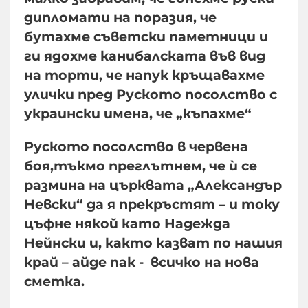
дипломати на поразия, че
бутахме съветски паметници и
ги ядохме канибалската във вид
на торти, че напук кръщавахме
улички пред Руското посолство с
украински имена, че „къпахме“
Руското посолство в червена
боя,тъкмо преглътнем, че ѝ се
размина на църквата „Александър
Невски“ да я прекръстят – и току
цъфне някой като Надежда
Нейнски и, както казват по нашия
край – айде пак - всичко на нова
сметка.