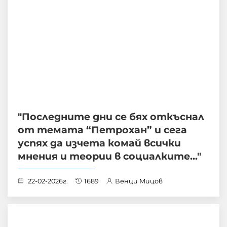
"Последните дни се бях откъснал
от темата “Петрохан” и сега
успях да изчета комай всички
мнения и теории в социалките..."
22-02-2026г.
1689
Венци Мицов