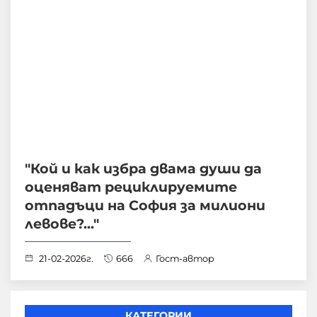
"Кой и как избра двама души да
оценяват рециклируемите
отпадъци на София за милиони
левове?..."
21-02-2026г.
666
Гост-автор
КАТЕГОРИИ