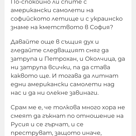
По-спокойно ли спите с
американски самолети на
софийското летище и с украинско
знаме на кметството в София?
Давайте още в същия дух и
гледайте следващият сняг да
затрупа и Петрохан, и Околчица, да
ни затрупа всички, па да става
каквото ще. И тогава да литнат
едни американски самолети над
нас и да ни олекне завинаги.
Срам ме е, че толкова много хора не
смеят да гъкнат по отношение на
Русия и се гърчат, и се
преструват, защото иначе,