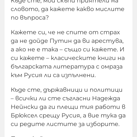
Къде сте, мои скъпи приятели на
словото, да кажете какво мислите
по въпроса?
Кажете си, че не спите от страх
да не дойде Путин да ви арестува,
а ако не е така – също си кажете. И
си кажете – класическите книги на
българската литература с омраза
към Русия ли са изпълнени.
Къде сте, държавници и политици
– всички ли сте съгласни Надежда
Нейнски да ги плещи тия работи в
Брюксел срещу Русия, а вие тука да
си редите листите за изборите.