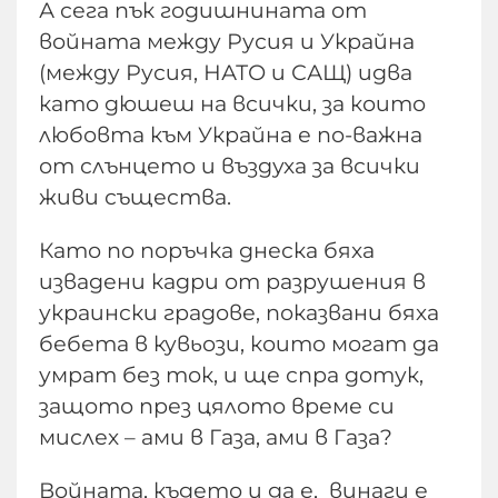
А сега пък годишнината от
войната между Русия и Украйна
(между Русия, НАТО и САЩ) идва
като дюшеш на всички, за които
любовта към Украйна е по-важна
от слънцето и въздуха за всички
живи същества.
Като по поръчка днеска бяха
извадени кадри от разрушения в
украински градове, показвани бяха
бебета в кувьози, които могат да
умрат без ток, и ще спра дотук,
защото през цялото време си
мислех – ами в Газа, ами в Газа?
Войната, където и да е, винаги е