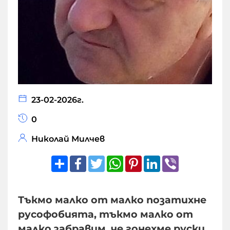
23-02-2026г.
0
Николай Милчев
Share
Facebook
Twitter
WhatsApp
Pinterest
LinkedIn
Viber
Тъкмо малко от малко позатихне
русофобията, тъкмо малко от
малко забравим, че гонехме руски