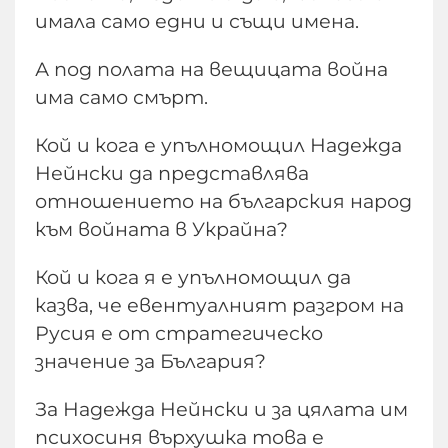
имала само едни и същи имена.
А под полата на вещицата война
има само смърт.
Кой и кога е упълномощил Надежда
Нейнски да представлява
отношението на българския народ
към войната в Украйна?
Кой и кога я е упълномощил да
казва, че евентуалният разгром на
Русия е от стратегическо
значение за България?
За Надежда Нейнски и за цялата им
психосиня върхушка това е