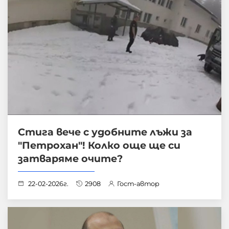
Стига вече с удобните лъжи за
"Петрохан"! Колко още ще си
затваряме очите?
22-02-2026г.
2908
Гост-автор