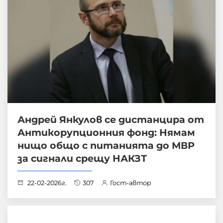
Андрей Янкулов се дистанцира от
Антикорупционния фонд: Нямам
нищо общо с питанията до МВР
за сигнали срещу НАКЗТ
22-02-2026г.
307
Гост-автор