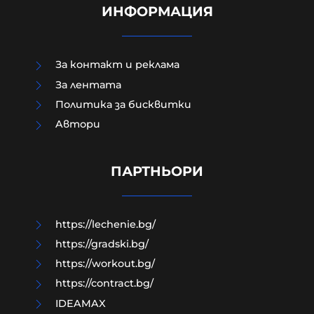
ИНФОРМАЦИЯ
За контакт и реклама
За лентата
Политика за бисквитки
Aвтори
Модернизацията на бойната ни
авиация – срамна история за 17
години нехайство и саботажи
ПАРТНЬОРИ
06-08-2026г.
31
Лентата
https://lechenie.bg/
https://gradski.bg/
https://workout.bg/
https://contract.bg/
IDEAMAX