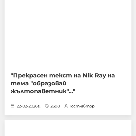
"Прекрасен текст на Nik Ray на
тема "образовай
жълтопаветник"..."
22-02-2026г.
2698
Гост-автор