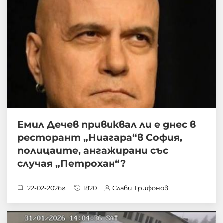
Емил Дечев привиквал ли е днес в
ресторант „Ниагара“в София,
полицаите, ангажирани със
случая „Петрохан“?
22-02-2026г.
1820
Слави Трифонов