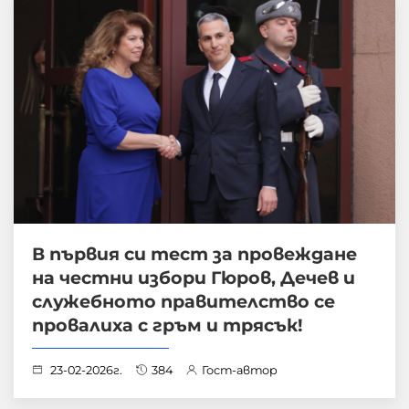
В първия си тест за провеждане
на честни избори Гюров, Дечев и
служебното правителство се
провалиха с гръм и трясък!
23-02-2026г.
384
Гост-автор