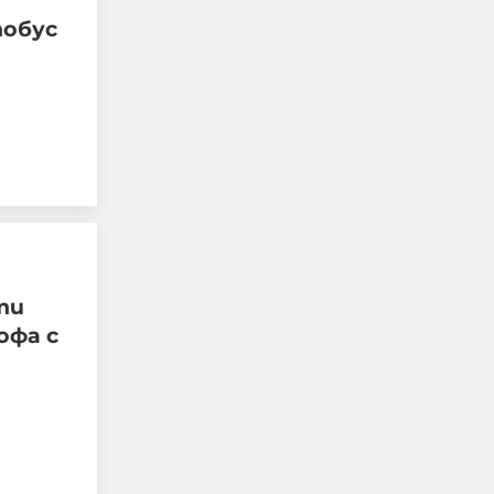
тобус
Немска съдийка даде
червен картон на
турския играч Карим
Демирбай. На излизане
той я погледна и ѝ каза:
„Трябва да си стои в
кухнята“
ти
офа с
07-08-2026г.
237
Гост-автор
Този човек или не
пътува и няма
НАЙ-ЧЕТЕНИ
никаква