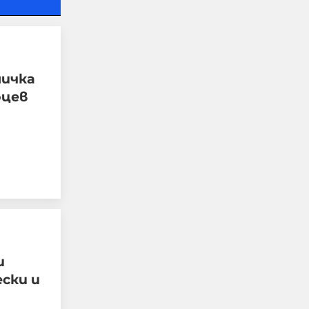
ничка
оцев
Шведски депутат от
лява партия възхвали
затворен командир от
Бригадите на
мъчениците от ал-Акса
и
ски и
07-08-2026г.
61
Лентата