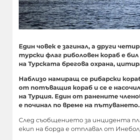
Един човек е загинал, а други чети
турски флаг риболовен кораб е би
на Турската брегова охрана, цитира
Наблизо намиращ се рибарски кораб
от потъващия кораб и се е насочи
на Турция. Един от ранените члено
е починал по време на пътуването.
След съобщението за инцидента пла
екип на борда е отплавал от Инебол