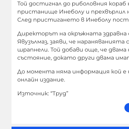
Той достигнал до риболовния кораб н
пристанище Инеболу и прехвърлил н
След пристигането в Инеболу постр
Директорът на окръжната здравна 
Явузълмаз, заяви, че нараняванията
шрапнели. Той добави още, че двама
състояние, докато други двама има
До момента няма информация кой е
онлайн издание.
Източник: “Труд”