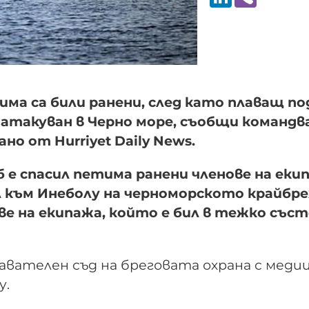
рима са били ранени, след като плаващ по
л атакуван в Черно море, съобщи команд
но от Hurriyet Daily News.
 е спасил петима ранени членове на еки
л към Инеболу на черноморското крайбр
ве на екипажа, който е бил в тежко съст
вателен съд на бреговата охрана с меди
у.