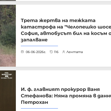
Трета жертва на тежката
катастрофа на "Челопешко шосе
София, автобусът бил на косъм 
запалване
06-06-2026г.
116
Лентата
И. ф. главният прокурор Ваня
Стефанова: Няма промяна в данн
Петрохан