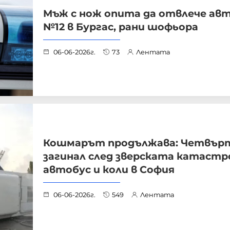
Мъж с нож опита да отвлече ав
№12 в Бургас, рани шофьора
06-06-2026г.
73
Лентата
Кошмарът продължава: Четвър
загинал след зверската катастр
автобус и коли в София
06-06-2026г.
549
Лентата