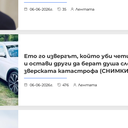
06-06-2026г.
35
Лентата
Ето го извергът, който уби че
и остави други да берат душа сл
зверската катастрофа (СНИМКИ
06-06-2026г.
476
Лентата