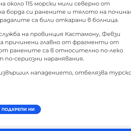
а около 115 морски мили северно от
а борда си ранените и тялото на почина
адалите са били откарани в болница.
служба на провинция Кастамону, Февзи
 са причинени главно от фрагменти от
 от ранените са в относително по-леко
т по-сериозни наранявания.
 извършил нападението, отбелязва турск