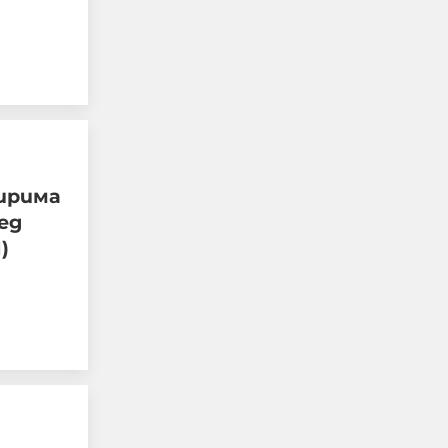
тирима
Повече от 1000
ед
германски юристи
)
подкрепят призива за
забрана на AfD „в
защита на
демокрацията“
07-08-2026г.
65
Лентата