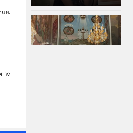
лия.
ото
Запис: Никанор се
опитал да намеси
Ватикана, Пеевски и
Борисов в избора на
патриарх през 2024 г.
07-08-2026г.
169
Лентата