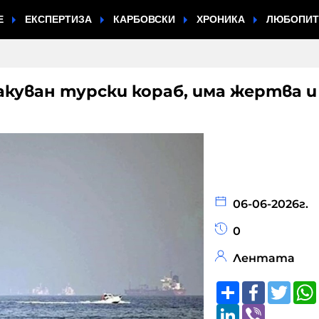
Е
ЕКСПЕРТИЗА
КАРБОВСКИ
ХРОНИКА
ЛЮБОПИ
акуван турски кораб, има жертва и
06-06-2026г.
0
Лентата
Share
Faceboo
Twitt
LinkedIn
Viber