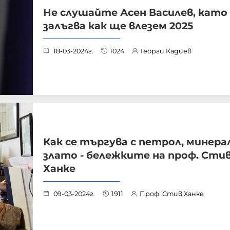
Не слушайте Асен Василев, като
залъгва как ще влезем 2025
18-03-2024г.
1024
Георги Кадиев
Как се търгува с петрол, минера
злато - бележките на проф. Сти
Ханке
09-03-2024г.
1911
Проф. Стив Ханке