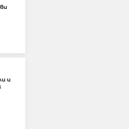
 ви
Израелският посланик
за инцидента в Банско:
Изолиран случай. Не
разбирам защо се
превърна в такъв голям
скандал
08-08-2026г.
146
Лентата
Този човек или не
ли и
пътува и няма
в
НАЙ-ЧЕТЕНИ
никаква
представа какви
са цените в най-
добрите
ресторанти по
света, или
просто е
изключително