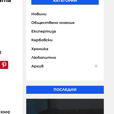
ната
КАТЕГОРИИ
Новини
Обществено мнение
Експертиза
Карбовски
Хроника
в
Любопитно
k
er
WhatsApp
Pinterest
Архив
ПОСЛЕДНИ
ихмe