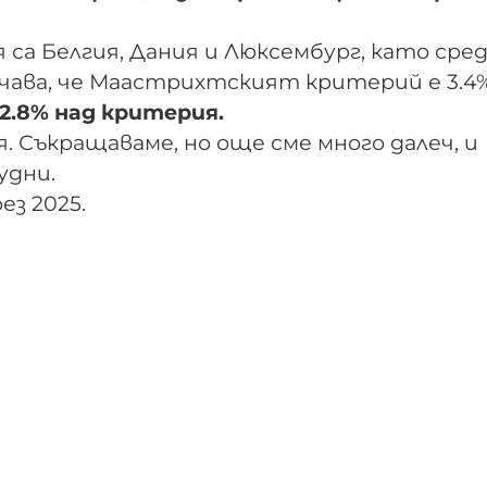
 са Белгия, Дания и Люксембург, като сре
ачава, че Маастрихтският критерий е 3.4
 2.8% над критерия.
. Съкращаваме, но още сме много далеч, и
удни.
ез 2025.