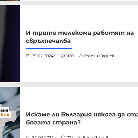
И трите телекома работят на
свръхпечалба
25-02-2024г.
1109
Георги Кадиев
Искаме ли България някога да ст
богата страна?
24-02-2024г.
771
Боян Рашев