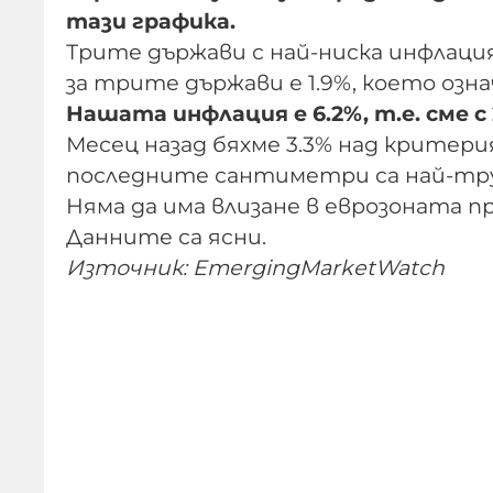
тази графика.
Трите държави с най-ниска инфлация
за трите държави е 1.9%, което озн
Нашата инфлация е 6.2%, т.е. сме с
Месец назад бяхме 3.3% над критерия
последните сантиметри са най-тр
Няма да има влизане в еврозоната пр
Данните са ясни.
Източник: EmergingMarketWatch