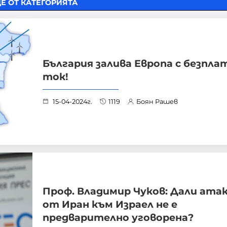
Е ОТ КАТЕГОРИЯТА
България залива Европа с безпла
ток!
15-04-2024г.
1119
Боян Рашев
Проф. Владимир Чуков: Дали ата
от Иран към Израел не е
предварително уговорена?