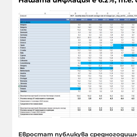
Нашата инфлация е 6.2%, т.е. 
Евростат публикува средногодишн