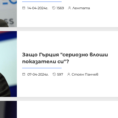
14-04-2024г.
1569
Лентата
Защо Гърция "сериозно влоши
показатели си"?
07-04-2024г.
597
Стоян Панчев