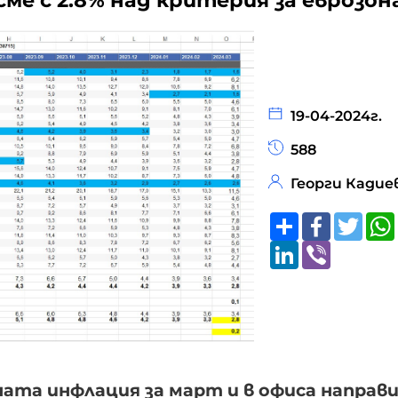
сме с 2.8% над критерия за еврозо
19-04-2024г.
588
Георги Кадие
Share
Faceboo
Twitt
LinkedIn
Viber
ата инфлация за март и в офиса направ