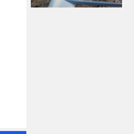
Дронът "Майя" тежи
около 25 килограма,
може да носи бойни
глави до 5 кг
08-08-2026г.
45
Лентата