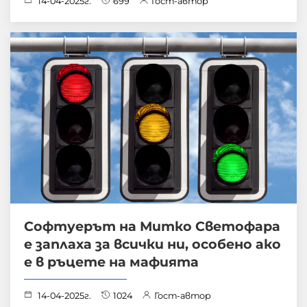
14-04-2025г.
699
Гост-автор
Софтуерът на Митко Светофара
е заплаха за всички ни, особено ако
е в ръцете на мафията
14-04-2025г.
1024
Гост-автор