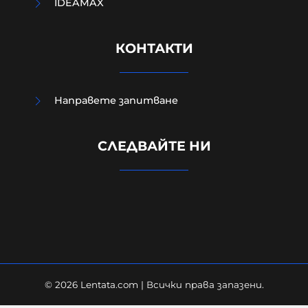
IDEAMAX
КОНТАКТИ
Направете запитване
Евростат: Българският мъж
СЛЕДВАЙТЕ НИ
работи най-малко в ЕС,
холандецът бичи 10 години повече
09-08-2026г.
131
Лентата
© 2026 Lentata.com | Всички права запазени.