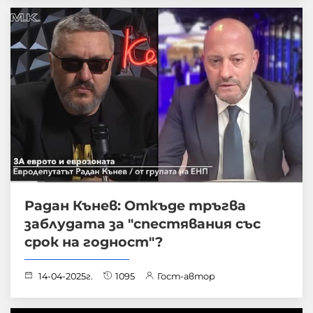
Радан Кънев: Откъде тръгва
заблудата за "спестявания със
срок на годност"?
14-04-2025г.
1095
Гост-автор