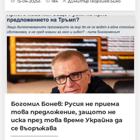
15-04-2025г.
184
Димитър Георгиев Бико
Богомил Бонев: Русия не приема
това предложение, защото не
иска през това време Украйна да
се въоръжава