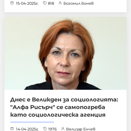
15-04-2025г.
818
Богомил Бонев
Днес е Великден за социологията:
"Алфа Рисърч" се самопогреба
като социологическа агенция
14-04-2025г.
1976
Велизар Енчев