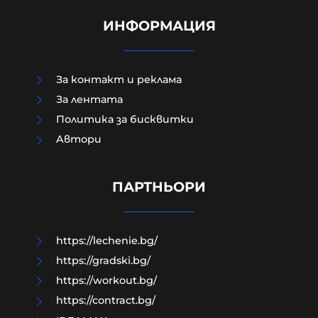
ИНФОРМАЦИЯ
За контакт и реклама
За лентата
Политика за бисквитки
Aвтори
Край на цените в лева, от днес на
етикетите само в евро
ПАРТНЬОРИ
09-08-2026г.
44
Лентата
https://lechenie.bg/
https://gradski.bg/
https://workout.bg/
https://contract.bg/