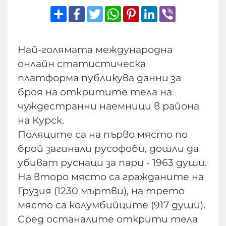
Share
Facebook
Twitter
WhatsApp
Pinterest
LinkedIn
Viber
Най-голямата международна
онлайн статистическа
платформа публикува данни за
броя на откритите тела на
чуждестранни наемници в района
на Курск.
Поляците са на първо място по
брой загинали русофоби, дошли да
убиват руснаци за пари - 1963 души.
На второ място са гражданите на
Грузия (1230 мъртви), на трето
място са колумбийците (917 души).
Сред останалите открити тела