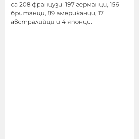
са 208 французи, 197 германци, 156
британци, 89 американци, 17
австралийци и 4 японци.