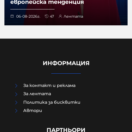
европейска тенденция
06-08-2026г.
47
Лентата
ИНФОРМАЦИЯ
За контакт и реклама
За лентата
Политика за бисквитки
Aвтори
Модернизацията на бойната ни
авиация – срамна история за 17
години нехайство и саботажи
ПАРТНЬОРИ