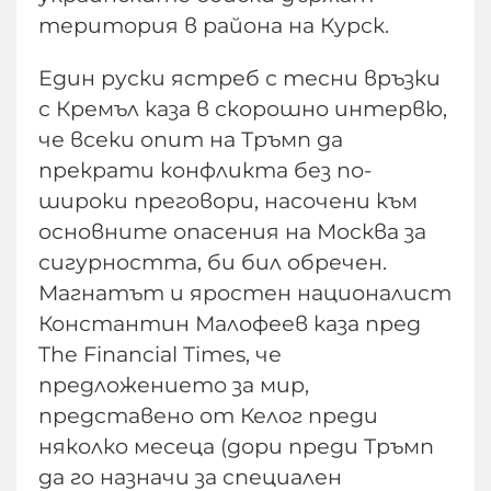
територия в района на Курск.
Един руски ястреб с тесни връзки
с Кремъл каза в скорошно интервю,
че всеки опит на Тръмп да
прекрати конфликта без по-
широки преговори, насочени към
основните опасения на Москва за
сигурността, би бил обречен.
Магнатът и яростен националист
Константин Малофеев каза пред
The Financial Times, че
предложението за мир,
представено от Келог преди
няколко месеца (дори преди Тръмп
да го назначи за специален