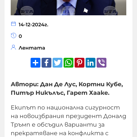
14-12-2024г.
0
Лентата
Share
Facebook
Twitter
WhatsApp
Pinterest
LinkedIn
Viber
Автори: Дан Де Лус, Кортни Кубе,
Питър Никълъс, Гарет Хааке.
Екипът по национална сигурност
на новоизбрания президент Доналд
Тръмп е обсъдил варианти за
прекратяване на конфликта с