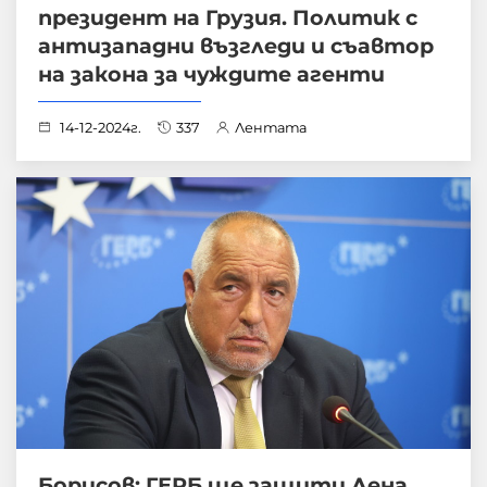
президент на Грузия. Политик с
антизападни възгледи и съавтор
на закона за чуждите агенти
14-12-2024г.
337
Лентата
Борисов: ГЕРБ ще защити Лена