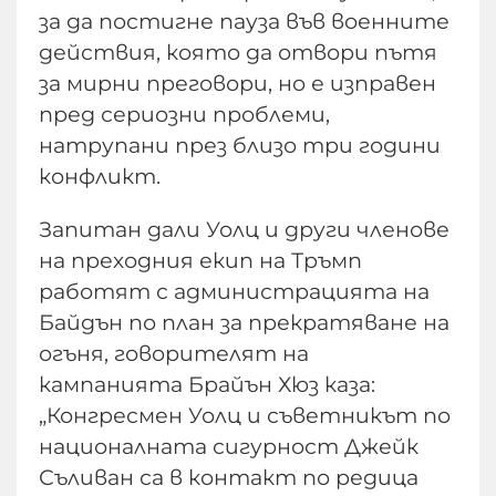
за да постигне пауза във военните
действия, която да отвори пътя
за мирни преговори, но е изправен
пред сериозни проблеми,
натрупани през близо три години
конфликт.
Запитан дали Уолц и други членове
на преходния екип на Тръмп
работят с администрацията на
Байдън по план за прекратяване на
огъня, говорителят на
кампанията Брайън Хюз каза:
„Конгресмен Уолц и съветникът по
националната сигурност Джейк
Съливан са в контакт по редица