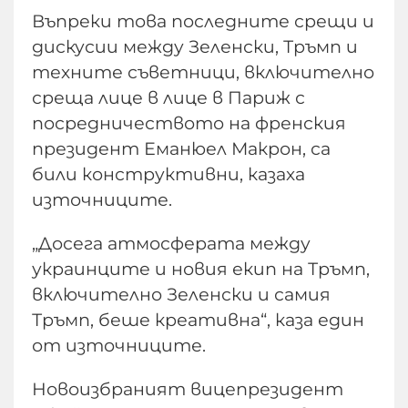
Въпреки това последните срещи и
дискусии между Зеленски, Тръмп и
техните съветници, включително
среща лице в лице в Париж с
посредничеството на френския
президент Еманюел Макрон, са
били конструктивни, казаха
източниците.
„Досега атмосферата между
украинците и новия екип на Тръмп,
включително Зеленски и самия
Тръмп, беше креативна“, каза един
от източниците.
Новоизбраният вицепрезидент