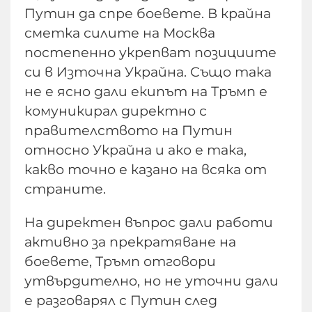
Путин да спре боевете. В крайна
сметка силите на Москва
постепенно укрепват позициите
си в Източна Украйна. Също така
не е ясно дали екипът на Тръмп е
комуникирал директно с
правителството на Путин
относно Украйна и ако е така,
какво точно е казано на всяка от
страните.
На директен въпрос дали работи
активно за прекратяване на
боевете, Тръмп отговори
утвърдително, но не уточни дали
е разговарял с Путин след