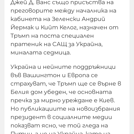
Джей Д. Ванс също присъства на
преговорите между началника на
кабинета на Зеленски Андрий
Йермак и Кийт Келог, назначен от
Тръмп на поста специален
пратеник на САЩ за Украйна,
миналата седмица.
Украйна и нейните поддръжници
във Вашингтон и Европа се
страхуват, че Тръмп ще се върне в
Белия дом убеден, че основната
пречка за мирно уреждане е Киев.
Но публикациите на новоизбрания
президент в социалните медии
показват ясно, че той гледа на
Путин, а не на Украйна, като на