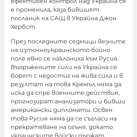
ефективен контрол над Украйна се
е променила, каза бившият
посланик на САЩ в Украйна Джон
Хербст.
През последните седмици везните
на източноукраинското бойно
поле явно се наклониха към Русия.
Въоръжените сили на Украйна се
борят с недостиг на жива сила и в
резултат на това Кремъл няма да
иска да спре военните действия,
прогнозират анализатори и бивши
американски дипломати. Освен
това Русия няма да се съгласи на
прекратяване на огъня, докато
украинските войски държат