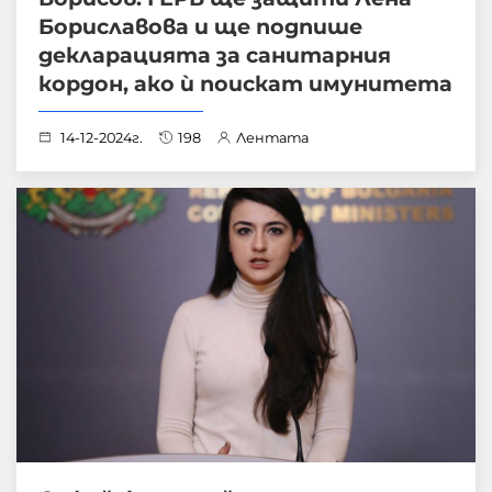
Бориславова и ще подпише
декларацията за санитарния
кордон, ако ѝ поискат имунитета
14-12-2024г.
198
Лентата