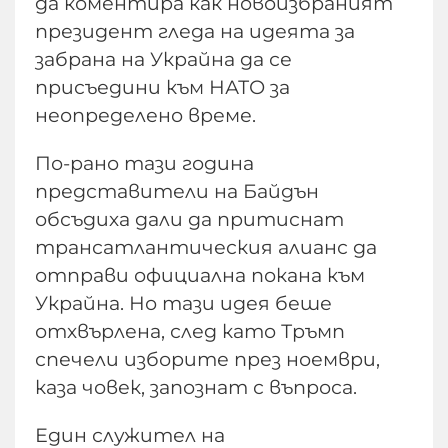
да коментира как новоизбраният
президент гледа на идеята за
забрана на Украйна да се
присъедини към НАТО за
неопределено време.
По-рано тази година
представители на Байдън
обсъдиха дали да притиснат
трансатлантическия алианс да
отправи официална покана към
Украйна. Но тази идея беше
отхвърлена, след като Тръмп
спечели изборите през ноември,
каза човек, запознат с въпроса.
Един служител на