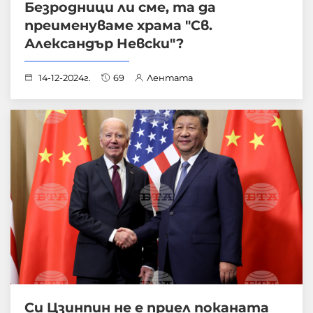
Безродници ли сме, та да
преименуваме храма "Св.
Александър Невски"?
14-12-2024г.
69
Лентата
Си Цзинпин не е приел поканата