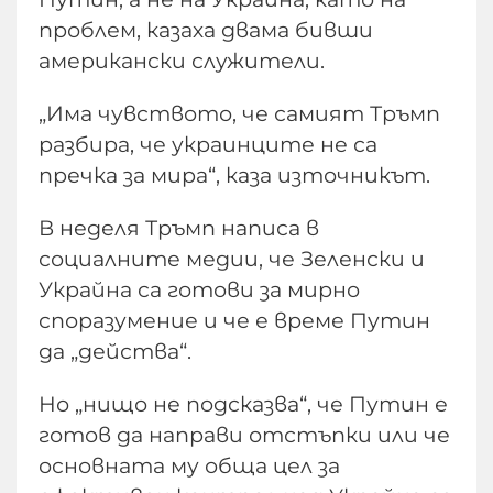
проблем, казаха двама бивши
американски служители.
„Има чувството, че самият Тръмп
разбира, че украинците не са
пречка за мира“, каза източникът.
В неделя Тръмп написа в
социалните медии, че Зеленски и
Украйна са готови за мирно
споразумение и че е време Путин
да „действа“.
Но „нищо не подсказва“, че Путин е
готов да направи отстъпки или че
основната му обща цел за