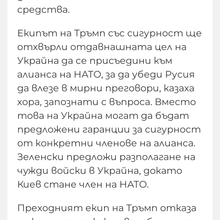
средства.
Екипът на Тръмп със сигурност ще
отхвърли отдавнашната цел на
Украйна да се присъедини към
алианса на НАТО, за да убеди Русия
да влезе в мирни преговори, казаха
хора, запознати с въпроса. Вместо
това на Украйна могат да бъдат
предложени гаранции за сигурност
от конкретни членове на алианса.
Зеленски предложи разполагане на
чужди войски в Украйна, докато
Киев стане член на НАТО.
Преходният екип на Тръмп отказа