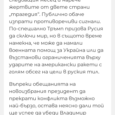
жертвите от двете страни
„трагедия“. Публично обаче
изпрати противоречиви сигнали.
По-специално Тръмп призова Русия
да сключи мир, но в същото време
намекна, че може да намали
военната помощ за Украйна или да
възстанови ограниченията върху
ударите на американски ракети с
голям обсег на цели в руския тил.
Въпреки обещанията на
новоизбрания президент да
прекрати конфликта възможно
най-бързо, остава неясно дали той
ще успее да убеди Владимир