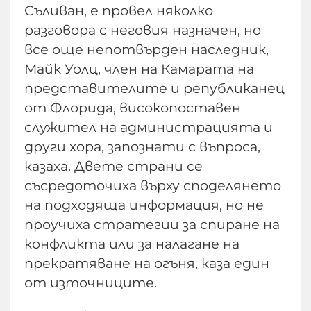
Съливан, е провел няколко
разговора с неговия назначен, но
все още непотвърден наследник,
Майк Уолц, член на Камарата на
представителите и републиканец
от Флорида, високопоставен
служител на администрацията и
други хора, запознати с въпроса,
казаха. Двете страни се
съсредоточиха върху споделянето
на подходяща информация, но не
проучиха стратегии за спиране на
конфликта или за налагане на
прекратяване на огъня, каза един
от източниците.