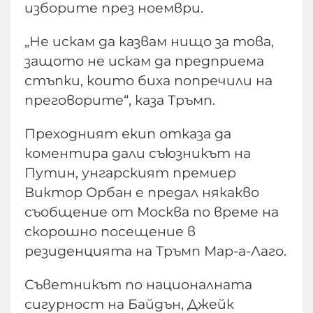
изборите през ноември.
„Не искам да казвам нищо за това,
защото не искам да предприема
стъпки, които биха попречили на
преговорите“, каза Тръмп.
Преходният екип отказа да
коментира дали съюзникът на
Путин, унгарският премиер
Виктор Орбан е предал някакво
съобщение от Москва по време на
скорошно посещение в
резиденцията на Тръмп Мар-а-Лаго.
Съветникът по националната
сигурност на Байдън, Джейк