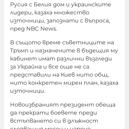
Русия с Белия дом и украинските
лидери, казаха множество
източници, запознати с въпроса,
пред NBC News.
В същото време съветниците на
Тръмп и назначените в бъдещия му
кабинет имат различни възгледи
за Украйна и все още не са
представили на Киев нито общ,
нито конкретен мирен план, казаха
източници.
Новоизбраният президент обеща
да прекрати боевете преди
встъпването си в длъжност
следващия месец и нарече