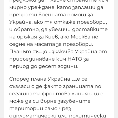
мирно уреждане, като заплаши да
прекрати военната помощ за
Украйна, ако тя откаже преговори,
и обратно, да увеличи доставките
на оръжия за Киев, ако Москва не
седне на масата за преговори.
Планът също изключва Украйна от
присъединяване към НАТО за
период до десет години.
Според плана Украйна ще се
съгласи с де факто границата по
сегашната фронтова линия и ще
може да си върне загубените
територии само чрез
дипломатически или политически