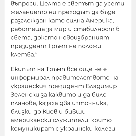
въпроси. Целта е светът да усети
желанието ни преходът да бъде
разглеждан като силна Америка,
работеща за мир и стабилност в
света, докато новоизбраният
президент Тръмп не положи
клетва.“
Екипът на Тръмп все още не е
информирал правителството на
украинския президент Владимир
Зеленски за каквито и да било
планове, казаха два източника,
близки до Киев и бивши
американски служители, които
комуникират с украински колеги.