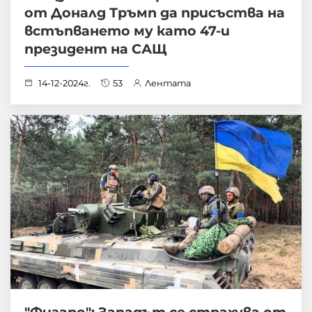
от Доналд Тръмп да присъства на
встъпването му като 47-и
президент на САЩ
14-12-2024г.
53
Лентата