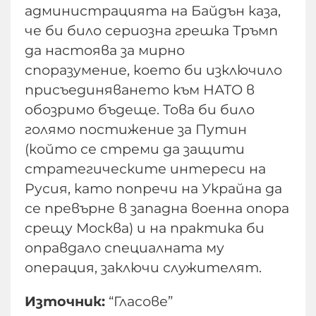
администрацията на Байдън каза,
че би било сериозна грешка Тръмп
да настоява за мирно
споразумение, което би изключило
присъединяването към НАТО в
обозримо бъдеще. Това би било
голямо постижение за Путин
(който се стреми да защити
стратегическите интереси на
Русия, като попречи на Украйна да
се превърне в западна военна опора
срещу Москва) и на практика би
оправдало специалната му
операция, заключи служителят.
Източник:
“Гласове”