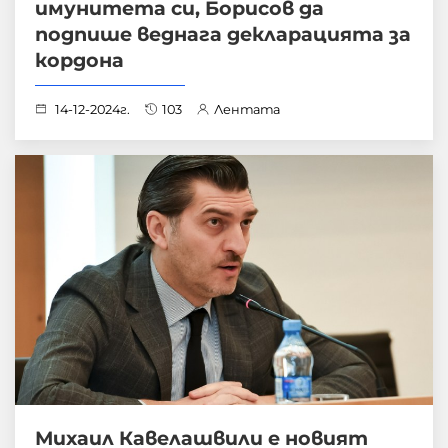
имунитета си, Борисов да
подпише веднага декларацията за
кордона
14-12-2024г.
103
Лентата
Михаил Кавелашвили е новият