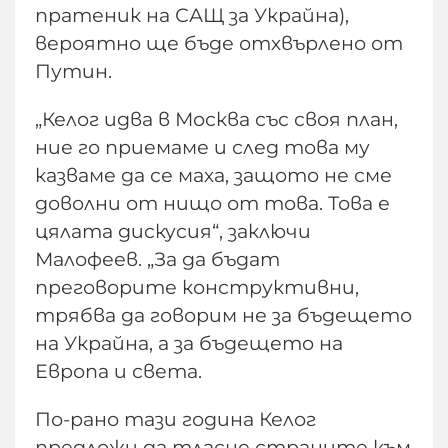
пратеник на САЩ за Украйна),
вероятно ще бъде отхвърлено от
Путин.
„Келог идва в Москва със своя план,
ние го приемаме и след това му
казваме да се маха, защото не сме
доволни от нищо от това. Това е
цялата дискусия“, заключи
Малофеев. „За да бъдат
преговорите конструктивни,
трябва да говорим не за бъдещето
на Украйна, а за бъдещето на
Европа и света.
По-рано тази година Келог
предложи да тласне страните към