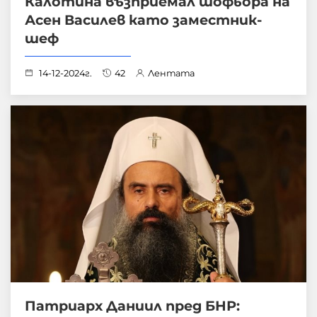
Калотина възприемал шофьора на
Асен Василев като заместник-
шеф
14-12-2024г.
42
Лентата
Патриарх Даниил пред БНР: