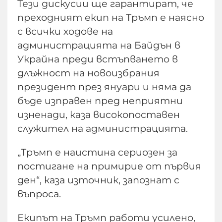
Тези дискусии ще гарантират, че
преходният екип на Тръмп е наясно
с всички ходове на
администрацията на Байдън в
Украйна преди встъпването в
длъжност на новоизбрания
президент през януари и няма да
бъде изправен пред неприятни
изненади, каза високопоставен
служител на администрацията.
„Тръмп е наистина сериозен за
постигане на примирие от първия
ден“, каза източник, запознат с
въпроса.
Екипът на Тръмп работи усилено,