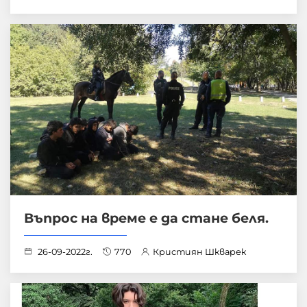
Въпрос на време е да стане беля.
26-09-2022г.
770
Кристиян Шкварек