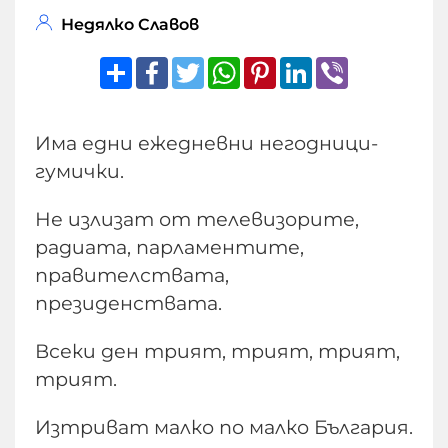
Недялко Славов
Share
Facebook
Twitter
WhatsApp
Pinterest
LinkedIn
Viber
Има едни ежедневни негодници-
гумички.
Не излизат от телевизорите,
радиата, парламентите,
правителствата,
президенствата.
Всеки ден трият, трият, трият,
трият.
Изтриват малко по малко България.