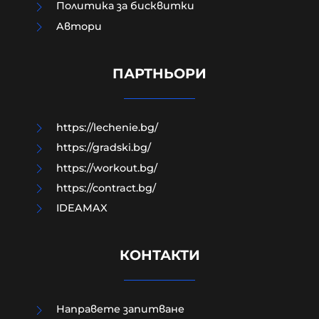
Политика за бисквитки
Aвтори
Бандата с фентанила препирала
парите на фондовата борса в
САЩ
ПАРТНЬОРИ
07-08-2026г.
9
Лентата
https://lechenie.bg/
https://gradski.bg/
https://workout.bg/
https://contract.bg/
IDEAMAX
КОНТАКТИ
Направете запитване