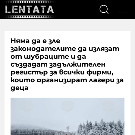
Няма да е зле
законодателите да излязат
от шубраците и да
създадат задължителен
регистър за всички фирми,
които организират лагери за
децa