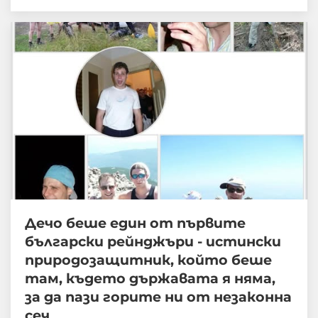
Дечо беше един от първите
български рейнджъри - истински
природозащитник, който беше
там, където държавата я няма,
за да пази горите ни от незаконна
сеч