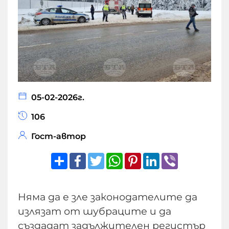
05-02-2026г.
106
Гост-автор
Share
Facebook
Twitter
WhatsApp
Pinterest
LinkedIn
Viber
Няма да е зле законодателите да
излязат от шубраците и да
създадат задължителен регистър