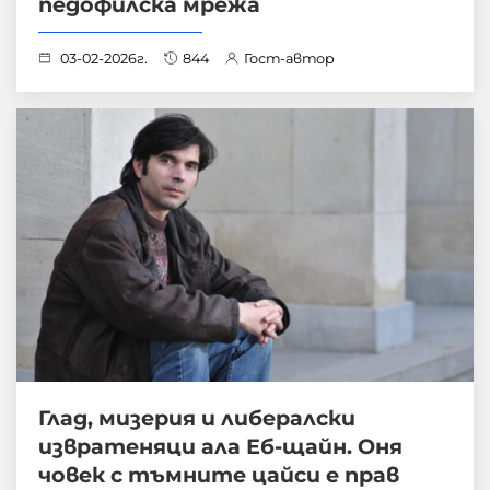
педофилска мрежа
03-02-2026г.
844
Гост-автор
Глад, мизерия и либералски
извратеняци ала Еб-щайн. Оня
човек с тъмните цайси е прав