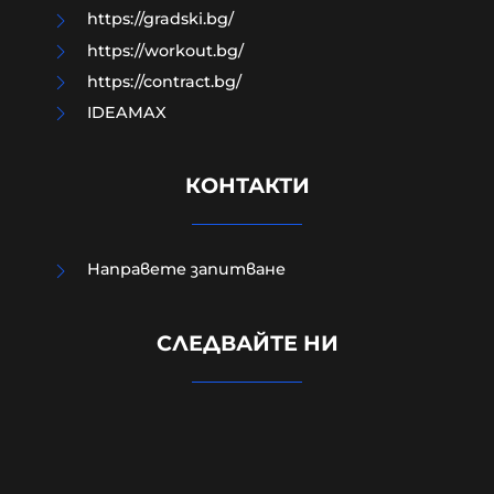
https://gradski.bg/
https://workout.bg/
https://contract.bg/
IDEAMAX
КОНТАКТИ
Направете запитване
Изчезналият свидетел от случая
СЛЕДВАЙТЕ НИ
„Петрохан“: близки се питат
дали Мексиканеца е жив
07-08-2026г.
153
Лентата