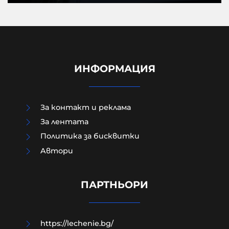
ИНФОРМАЦИЯ
За контакт и реклама
За лентата
Политика за бисквитки
Aвтори
Д-р Веселин Герев: Отглеждат се
деца-психопати. Най-критичен е
периодът между 12 и 16 г.
ПАРТНЬОРИ
07-08-2026г.
133
Лентата
https://lechenie.bg/