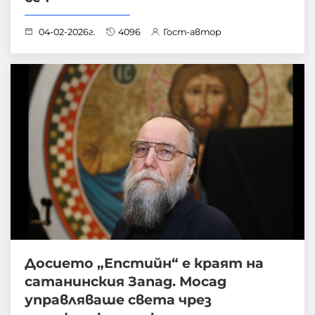
04-02-2026г.
4096
Гост-автор
Досието „Епстийн“ е краят на
сатанинския Запад. Мосад
управляваше света чрез