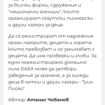
за всички фирми, сдружения и
"национални агенции", които
организират скаутски, пионерски
и други лагери за деца.
Да се регистрират от надлежния
орган лагерите, децата и хората,
които превозват и се занимават с
децата. Да има проверки и глоби. За
едно нерегистрирано домашно
пиле БАБХ може да затвори
заведение за хранене, а за хиляди
деца в летни и други лагери - Туин
Пийкс!
Автор:
Атанас Чобанов