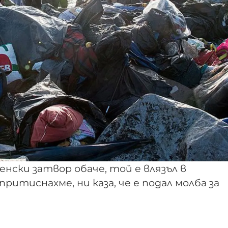
енски затвор обаче, той е влязъл в
итиснахме, ни каза, че е подал молба за