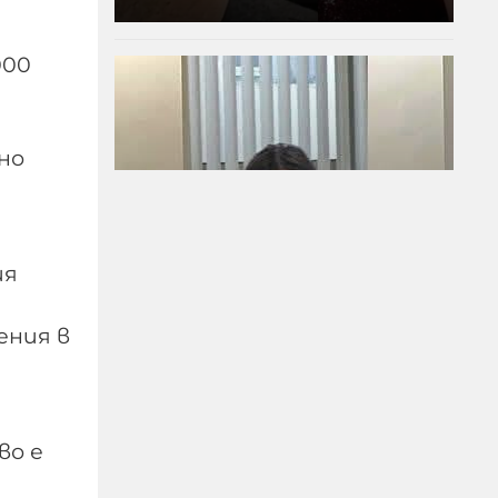
000
но
ия
"Младите срещу
ения в
системата" за ужаса в
Пловдив: Убийството
не е правосъдие!
во е
07-08-2026г.
386
Лентата