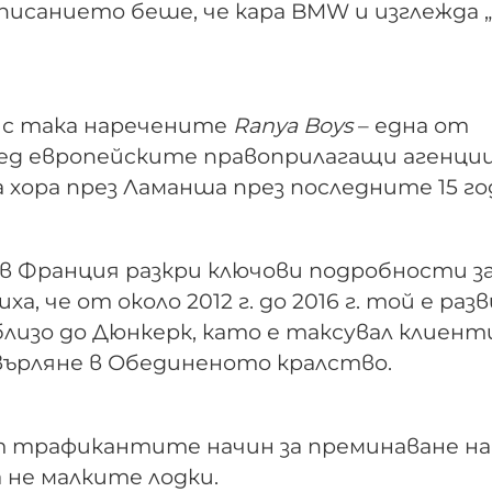
исанието беше, че кара BMW и изглежда „
н с така наречените
Ranya Boys
– една от
ед европейските правоприлагащи агенции
хора през Ламанша през последните 15 го
в Франция разкри ключови подробности з
, че от около 2012 г. до 2016 г. той е раз
близо до Дюнкерк, като е таксувал клиен
хвърляне в Обединеното кралство.
 трафикантите начин за преминаване на
 не малките лодки.