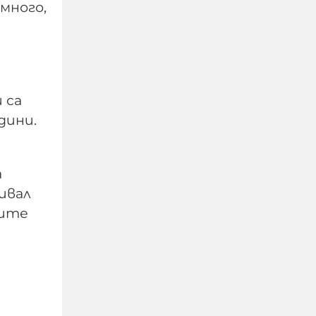
много,
 са
дини.
Фентанил: Дозата у нас
а
е 20 евро, ефектът - до
вивал
2 часа, а дрогирани вече
тите
се срещат и в
софийското метро
07-08-2026г.
388
Лентата