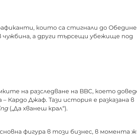
афиканти, които са стигнали до Обедин
 в чужбина, а други търсещи убежище под
“
ките на разследване на BBC, което довед
– Кардо Джаф. Тази история е разказана в
ing
(„Да хванеш крал“).
основна фигура в този бизнес, в момента ж