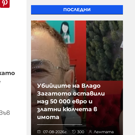
k
er
WhatsApp
Pinterest
ПОСЛЕДНИ
 като
е
Убийците на Владо
Загатото оставили
над 50 000 евро и
златни кюлчета в
във
имота
07-08-2026г.
300
Лентата