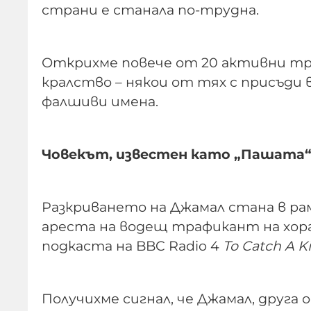
страни е станала по-трудна.
Открихме повече от 20 активни тр
кралство – някои от тях с присъди
фалшиви имена.
Човекът, известен като „Пашата
Разкриването на Джамал стана в рам
ареста на водещ трафикант на хора 
подкаста на BBC Radio 4
To Catch A K
Получихме сигнал, че Джамал, друга 