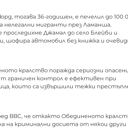
д, тогава 36-годишен, е печелил до 100 
на нелегални мигранти през Ламанша.
ие проследихме Джамал до село Блейби и
, шофира автомобил без книжка и очевид
ното кралство поражда сериозни опасен
т граничен контрол е ефективен при
ца, които са извършили тежки престъпл
ред BBC, че откакто Обединеното кралст
ка на криминални досиета от някои други