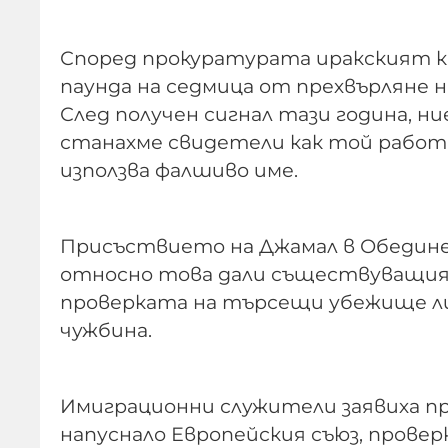
Според прокуратурата иракският кюр
паунда на седмица от прехвърляне 
След получен сигнал тази година, н
станахме свидетели как той работи
използва фалшиво име.
Присъствието на Джамал в Обедине
относно това дали съществуващия
проверката на търсещи убежище ли
чужбина.
Имиграционни служители заявиха п
напуснало Европейския съюз, провер