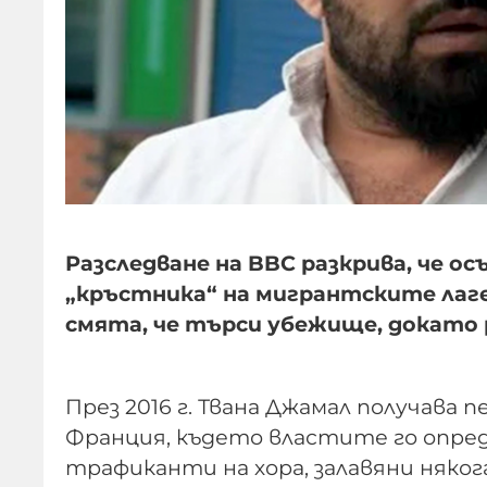
Разследване на BBC разкрива, че о
„кръстника“ на мигрантските лаге
смята, че търси убежище, докато 
През 2016 г. Твана Джамал получава
Франция, където властите го опре
трафиканти на хора, залавяни някога