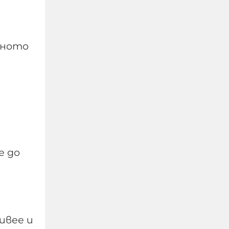
еното
Украйна спря износа на
е до
земеделска продукция
през Черно море заради
руските удари
07-08-2026г.
65
Лентата
ивее и