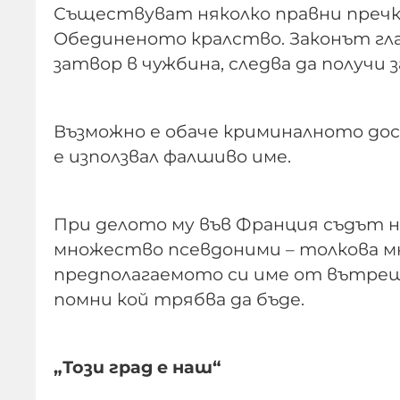
Съществуват няколко правни преч
Обединеното кралство. Законът гласи
затвор в чужбина, следва да получи
Възможно е обаче криминалното доси
е използвал фалшиво име.
При делото му във Франция съдът нау
множество псевдоними – толкова мно
предполагаемото си име от вътрешн
помни кой трябва да бъде.
„Този град е наш“