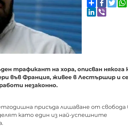
Share
Faceboo
Twitt
LinkedIn
Viber
съден трафикант на хора, описван някога
ри във Франция, живее в Лестършир и с
работи незаконно.
 петгодишна присъда лишаване от свобода 
делят като един из най-успешните
.