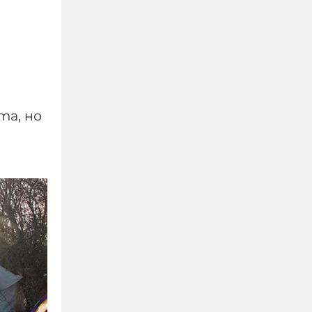
та, но
ТАСС: Хакери получиха
потвърждение за
участието на НАТО в
удари срещу Русия
07-08-2026г.
276
Лентата
Този човек или не
пътува и няма
НАЙ-ЧЕТЕНИ
никаква