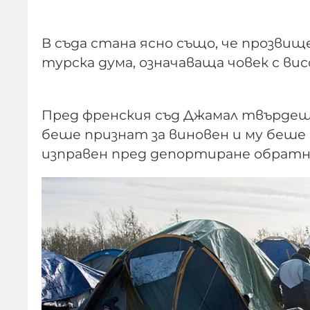
В съда стана ясно също, че прозвищ
турска дума, означаваща човек с вис
Пред френския съд Джамал твърдеше
беше признат за виновен и му беше 
изправен пред депортиране обратн