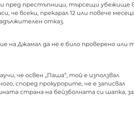
ки пред престъпници, търсещи убежище 
, че всеки, прекарал 12 или повече месеца
 задължителен отказ.
е на Джамал да не е било проверено или 
чи, че освен „Паша“, той е използвал
го, според прокурорите, че е записвал
ата страна на бейзболната си шапка, за