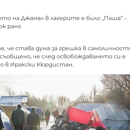
ето на Джамал в лагерите е било „Паша“ –
ок ранг.
, че става дума за грешка в самоличност
съобщено, че след освобождаването си е
о в Иракски Кюрдистан.