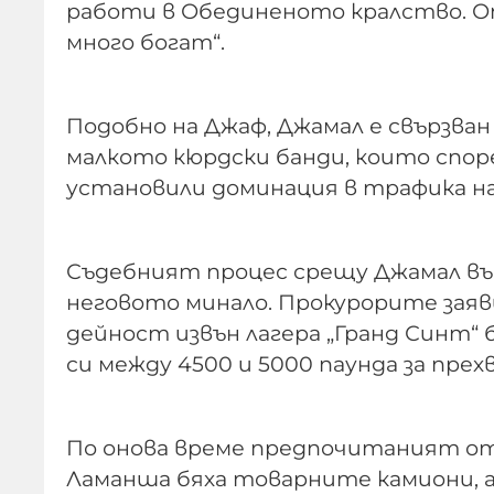
работи в Обединеното кралство. Оп
много богат“.
Подобно на Джаф, Джамал е свързва
малкото кюрдски банди, които спор
установили доминация в трафика на 
Съдебният процес срещу Джамал въ
неговото минало. Прокурорите заявиха
дейност извън лагера „Гранд Синт“ 
си между 4500 и 5000 паунда за пре
По онова време предпочитаният от
Ламанша бяха товарните камиони, а