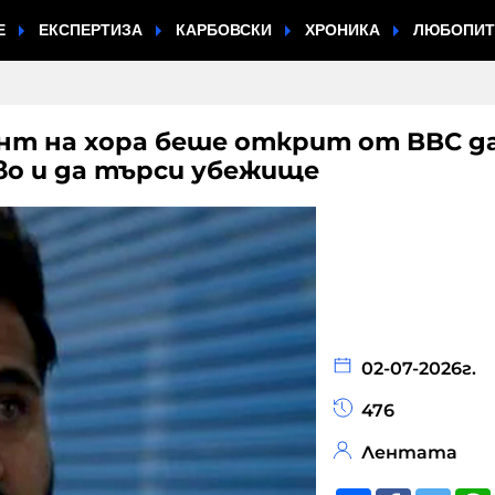
Е
ЕКСПЕРТИЗА
КАРБОВСКИ
ХРОНИКА
ЛЮБОПИ
нт на хора беше открит от BBC д
во и да търси убежище
02-07-2026г.
476
Лентата