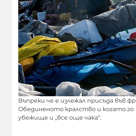
Въпреки че е излежал присъда във фр
Обединеното кралство и когато го пр
убежище и „все още чака“.