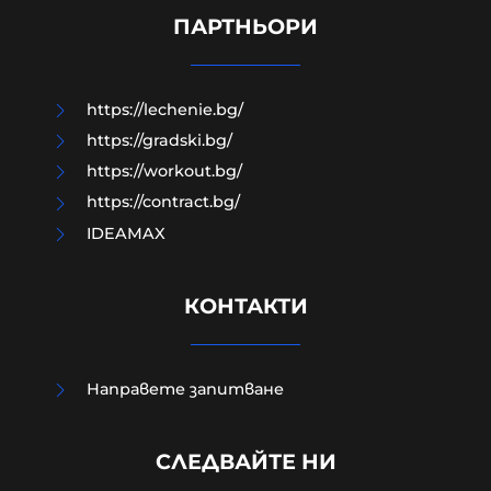
години нехайство и саботажи
ПАРТНЬОРИ
06-08-2026г.
29
Лентата
https://lechenie.bg/
https://gradski.bg/
https://workout.bg/
https://contract.bg/
IDEAMAX
КОНТАКТИ
Направете запитване
УНИЦЕФ: Израел убива средно по
едно дете на ден в Газа след
СЛЕДВАЙТЕ НИ
„примирието“ от октомври 2025