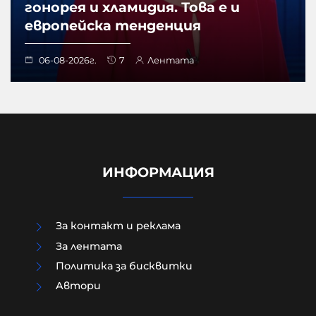
гонорея и хламидия. Това е и
европейска тенденция
06-08-2026г.
7
Лентата
ИНФОРМАЦИЯ
За контакт и реклама
За лентата
Политика за бисквитки
Aвтори
Модернизацията на бойната ни
авиация – срамна история за 17