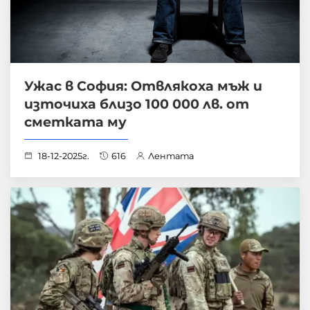
Ужас в София: Отвлякоха мъж и
източиха близо 100 000 лв. от
сметката му
18-12-2025г.
616
Лентата