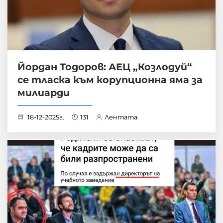
Йордан Тодоров: АЕЦ „Козлодуй“
се тласка към корупционна яма за
милиарди
18-12-2025г.
131
Лентата