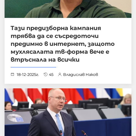
Tази предизборна кампания
трябва да се съсредоточи
предимно в интернет, защото
мухлясалата тв-форма вече е
втръснала на всички
18-12-2025г.
45
Владислав Наков