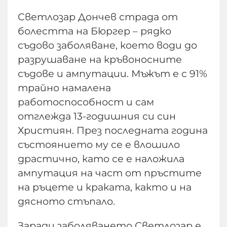
Светлозар Дончев страда от
болестта на Бюргер – рядко
съдово заболяване, което води до
разрушаване на кръвоносните
съдове и ампутации. Мъжът е с 91%
трайно намалена
работоспособност и сам
отглежда 13-годишния си син
Християн. През последната година
състоянието му се е влошило
драстично, като се е наложила
ампутация на част от пръстите
на ръцете и краката, както и на
дясното стъпало.
Заради заболяването Светлозар е