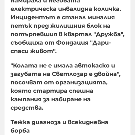
намирала и неговата
електрическа инвалидна количка.
Инцидентът е станал миналия
петък пред жилищния блок на
потърпевшия в квартал "Дружба",
съобщиха от Фондация "Дари-
спаси живот".
"Колата не е имала автокаско и
загубата на Светлозар е двойна",
посочват от организацията,
която стартира спешна
кампания за набиране на
средства.
Тежка диагноза и всекидневна
борба