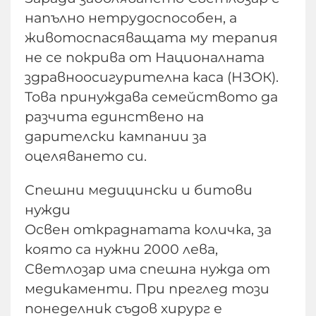
напълно нетрудоспособен, а
животоспасяващата му терапия
не се покрива от Националната
здравноосигурителна каса (НЗОК).
Това принуждава семейството да
разчита единствено на
дарителски кампании за
оцеляването си.
Спешни медицински и битови
нужди
Освен откраднатата количка, за
която са нужни 2000 лева,
Светлозар има спешна нужда от
медикаменти. При преглед този
понеделник съдов хирург е