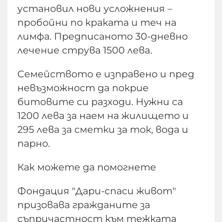
установил нови усложнения –
пробойни по краката и теч на
лимфа. Предписаното 30-дневно
лечение струва 1500 лева.
Семейството е изправено и пред
невъзможност да покрие
битовите си разходи. Нужни са
1200 лева за наем на жилището и
295 лева за сметки за ток, вода и
парно.
Как можете да помогнете
Фондация "Дари-спаси живот"
призовава гражданите за
съпричастност към тежката