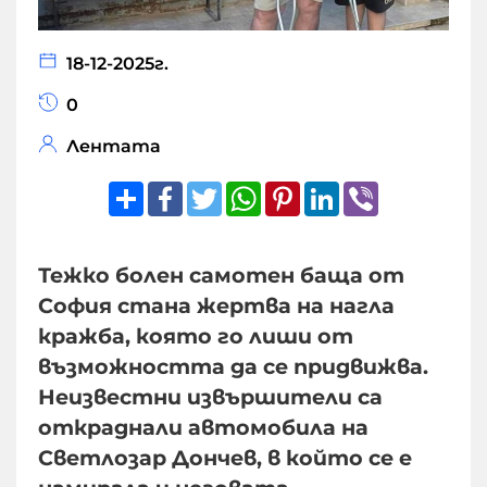
18-12-2025г.
0
Лентата
Share
Facebook
Twitter
WhatsApp
Pinterest
LinkedIn
Viber
Тежко болен самотен баща от
София стана жертва на нагла
кражба, която го лиши от
възможността да се придвижва.
Неизвестни извършители са
откраднали автомобила на
Светлозар Дончев, в който се е