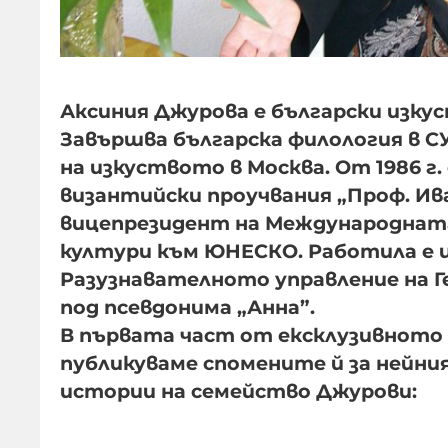
Аксиния Джурова е български изку
Завършва българска филология в С
на изкуството в Москва. От 1986 г.
византийски проучвания „Проф. Ив
вицепрезидент на Международната 
култури към ЮНЕСКО.
Работила е 
Разузнавателното управление на Г
под псевдонима „Анна”.
В първата част от ексклузивното 
публикуваме спомените й за нейни
истории на семейство Джурови: