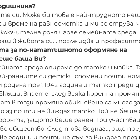
годишнина?
ите си. Може би това е най-трудното нещ
 и време на равносметка и ми се струва, ч
зключителна роля играе семейната среда,
ш в живота си... после идва и професията
та за по-нататъшното оформяне на
беше баща Ви?
ейната среда опираме до татко и майка. 
 най-ранните си детски спомени почти ня
ъм родена през 1942 година и татко преди
къщи. Знаете, след всяка коренна промян
ат в тази промяна обикновено са много з
то аз почти не виждах татко. Той не беше
 фронта, защото беше ранен. Той участва
во общество. След това веднага, още през
две години и почти не съм го виждала през