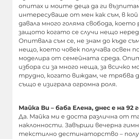
опитах и моите деца да ги възпита
интересуваше от мен как съм, в кой к
давала много голяма свобода, което
защото когато се случи нещо нередн
Опитвала съм се, не знам до къде съ
нещо, което човек получава освен по
моделира от семейната среда. Опит
избора си за много неща, за всичко 
трудно, когато виждам, че трябва д
също е изиграла огромна роля.
Майка Ви – баба Елена, днес е на 92 г
Да. Майка ми е доста различна от 
наклонности. Завърши вечерна гимн
текстилно дестинаторство – полув