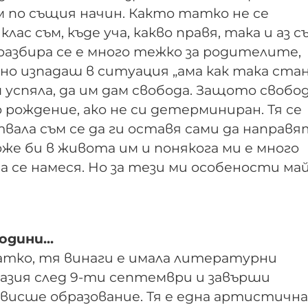
м по същия начин. Както татко не се
лас съм, къде уча, какво правя, така и аз с
 разбира се е много тежко за родителите,
о изпадаш в ситуация „ама как така стана”
м успяла, да им дам свобода. Защото свобо
 рождение, ако не си детерминиран. Тя се
вала съм се да ги оставя сами да направя
може би в живота им и понякога ми е много
а се намеся. Но за тези ми особености ма
одини...
татко, тя винаги е имала литературни
азия след 9-ти септември и завърши
исше образование. Тя е една артистична