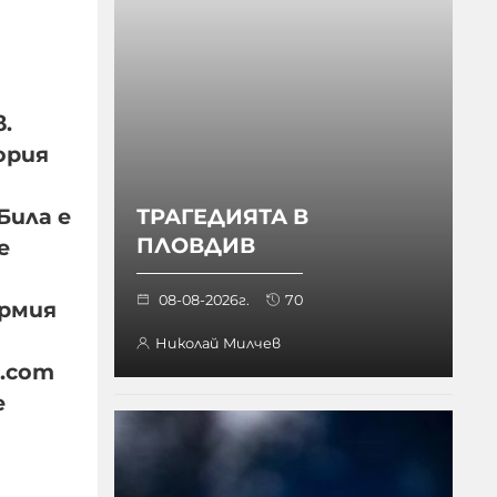
.
ория
Била е
ТРАГЕДИЯТА В
ПЛОВДИВ
е
08-08-2026г.
70
армия
Николай Милчев
a.com
е