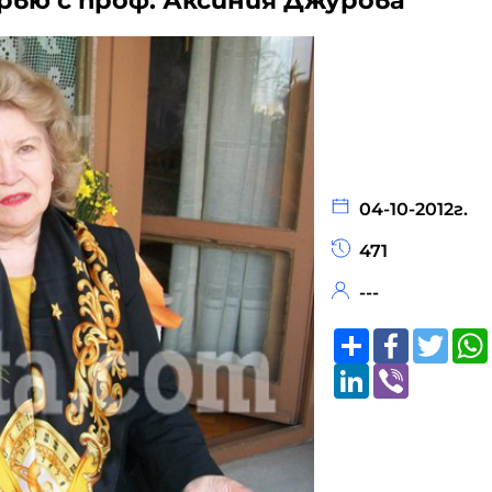
рвю с проф. Аксиния Джурова
04-10-2012г.
471
---
Share
Faceboo
Twitt
LinkedIn
Viber