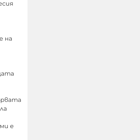
есия
Не си дете, когато
жестоко измъчваш
човек, гориш фасове в
е на
него, рисуваш свастики
по тялото му
07-08-2026г.
635
т
цата
Гост-автор
Този човек или не
пътува и няма
НАЙ-ЧЕТЕНИ
никаква
ървата
представа какви
ла
са цените в най-
добрите
ресторанти по
ми е
света, или
просто е
изключително