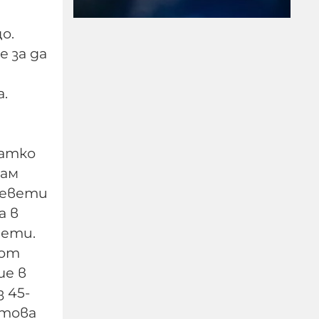
о.
е за да
.
Жестоко насилие над
Татко
дете разтърси
Радомир
мам
 девети
07-08-2026г.
131
Лентата
а в
аети.
 от
ше в
 45-
 това