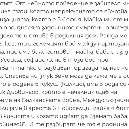
тът. От нейното поведение е зависело мн
била тази, която непрекъснато се свързва 
низацията, която е в София. Майка ми от м
то произнасят задочните смъртни присъд
 делото и отива в родилния дом. Ражда ме
4 г., когато е големият бой между партиза
 ние сме били готови – майка, баба и аз, д
 Усоица, софийско, но в този бой при
ват татко и разбиват бригадата, нас ни
 Спасява ни (тук вече мога да кажа, че е съ
о е родена в Кукуш (Килкис), има в рода си
ик Дървингов, който е началник щаб на
еме на Балканската война, Междусъюзниче
влизаме в ареста в Новоселци, майка я би
 в килията и когато идват да вземат баба
ървингов”. И те разбират, че тя е роднина