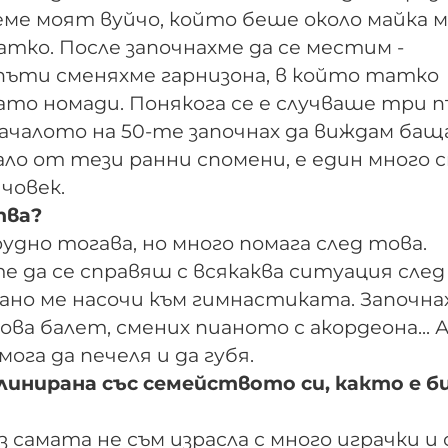
еме моят вуйчо, който беше около майка м
тко. После започнахме да се местим -
пъти сменяхме гарнизона, в който татко
ато номади. Понякога се е случваше три 
ачалото на 50-те започнах да виждам бащ
ало от тези ранни спомени, е един много 
човек.
тва?
удно тогава, но много помага след това.
е да се справяш с всякаква ситуация след
ано ме насочи към гимнастиката. Започна
ова балет, смених пианото с акордеона... 
ога да печеля и да губя.
линирана със семейството си, както е б
аз самата не съм израсла с много играчки и 