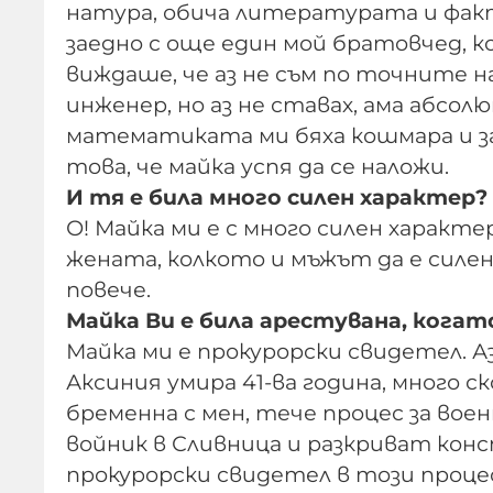
натура, обича литературата и факт
заедно с още един мой братовчед, 
виждаше, че аз не съм по точните н
инженер, но аз не ставах, ама абсол
математиката ми бяха кошмара и за
това, че майка успя да се наложи.
И тя е била много силен характер?
О! Майка ми е с много силен характ
жената, колкото и мъжът да е силе
повече.
Майка Ви е била арестувана, когато
Майка ми е прокурорски свидетел. 
Аксиния умира 41-ва година, много с
бременна с мен, тече процес за вое
войник в Сливница и разкриват кон
прокурорски свидетел в този процес