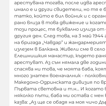
арестувана тогава, после идва арес
имало е и други свидетели, но тя е 
татко, който е бил войник и с орга
рано влиза в това движение и кога
този процес, тя буквално излиза от
другия ден. След това, на 3 май 194
на бригада „Чавдар” и жандармерията,
излезем в Балкана. Живели сме в село
Елешнишкия манастир, където раня
арестуват. Аз съм нямала две години.
спасява ни това, че моята баба, коят
много знатен военачалник - полковн
Македоно-Одринската дивизия по вр
Първата световна и т.н... И когато 
няколко пъти, баба ми остава с мен
казва: „Аз ще се обадя на моя чичо Д