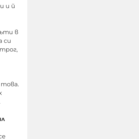
и и й
пъти в
Д-р Веселин Герев:
а си
Отглеждат се деца-
строг,
психопати. Най-
критичен е периодът
между 12 и 16 г.
 това.
07-08-2026г.
381
Лентата
х
А
ил
се