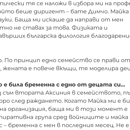
ически тя се наложи в избора ми на проф
който беше диригент – бате Димчо. Майка
ауки. Баща ми искаше да направи от мен
ютно не ставах за това. Физиката и
върших българска филология благодарени
ер. По принцип едно семейство се прави о
н, жената е повече вкъщи, тя моделира де
 е била бременна с едно от децата си...
Аз съм втората Аксиния в семейството, п
коро след раждането. Когато Майка ми е би
нна организация, баща ми в този момент е
спиративна група сред войниците и майка 
 – бременна с мен в последния месец. Не е