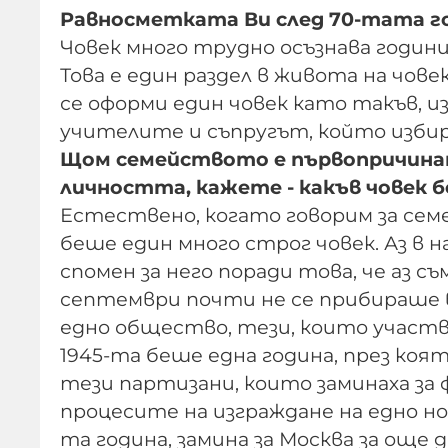
Равносметката Ви след 70-тата 
Човек много трудно осъзнава годин
Това е един раздел в живота на човек
се оформи един човек като такъв, и
учителите и съпругът, който избира
Щом семейството е първопричина
личността, кажете - какъв човек 
Естествено, когато говорим за сем
беше един много строг човек. Аз в
спомен за него поради това, че аз с
септември почти не се прибираше в
едно общество, тези, които участв
1945-та беше една година, през коя
тези партизани, които заминаха за
процесите на изграждане на едно но
та година, замина за Москва за още 