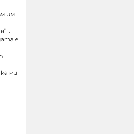
ъм им
...
Изчезналият свидетел
дата е
от случая „Петрохан“:
близки се питат дали
т
Мексиканеца е жив
йка ми
07-08-2026г.
307
Лентата