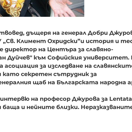
ствовед, дъщеря на генерал Добри Джуров
У „Св. Климент Охридски”и история и те
 е директор на Центъра за славяно-
ан Дуйчев" към Софийския университет. 
асоциация за изследване на славянскит
и като секретен сътрудник за
енералния щаб на Българската народна 
интервю на професор Джурова за Lentat
я баща и нейните близки. Неразказванит