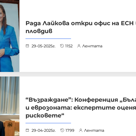
Рада Лайкова откри офис на ЕСН 
пловдив
29-05-2025г.
1152
Лентата
“Възраждане”: Конференция „Бъл
и еврозоната: експертите оцен
рисковете“
29-04-2025г.
1799
Лентата