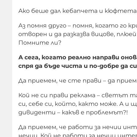
Ако беше дал кебапчета и кюфтета
Аз помня друго – помня, когато го к
отворен и да разказва вицове, плюей
Помните ли?
А сега, когато реално направи он
спря да бъде чиста и по-добре да 
Да приемем, че сте прави – да приеме
Кой не си прави реклама – светът 
си, себе си, който, както може. А и
дивиденти – какъв е проблемът?!
Да приемем, че работи за нечии инт
нечии. Кой не работи за нечии инте