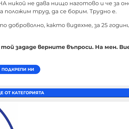
А никой не дава нищо наготово и че за он
 положим труд, да се борим. Трудно е.
 доброволно, както видяхме, за 25 годин
той зададе верните въпроси. На мен. Ви
Е ОТ КАТЕГОРИЯТА