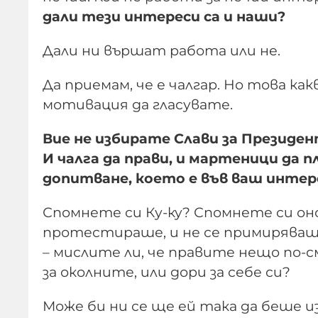
дали тези интереси са и наши?
Дали ни вършат работа или не.
Да приемам, че е чалгар. Но това к
мотивация да гласувате.
Вие не избирате Слави за Президен
И чалга да прави, и мартеници да п
допитване, което е във ваш интер
Спомнете си Ку-ку? Спомнете си он
протестираше, и не се примиряваше
– мислите ли, че правите нещо по-с
за околните, или дори за себе си?
Може би ни се ще ей така да беше изв