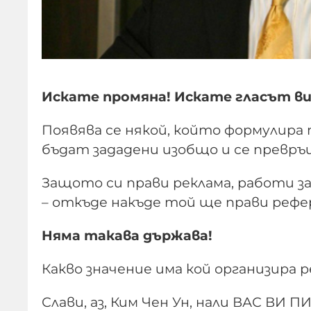
Искате промяна! Искате гласът ви 
Появява се някой, който формулира
бъдат зададени изобщо и се превръщ
Защото си прави реклама, работи за 
– откъде накъде той ще прави рефе
Няма такава държава!
Какво значение има кой организира 
Слави, аз, Ким Чен Ун, нали ВАС ВИ