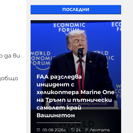
ПОСЛЕДНИ
 да ви
FAA разследва
изобщо
инцидент с
хеликоптера Marine One
на Тръмп и пътнически
самолет край
Вашингтон
05-08-2026г.
24
Лентата