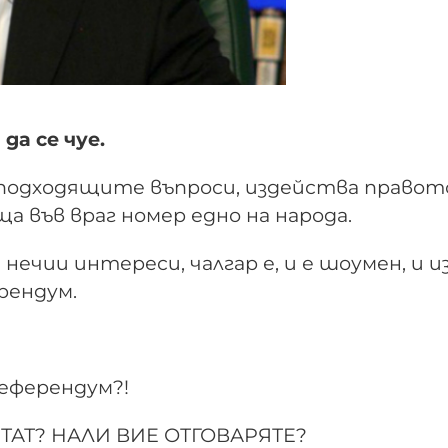
да се чуе.
 подходящите въпроси, издейства правото
а във враг номер едно на народа.
нечии интереси, чалгар е, и е шоумен, и 
рендум.
референдум?!
 ПИТАТ? НАЛИ ВИЕ ОТГОВАРЯТЕ?