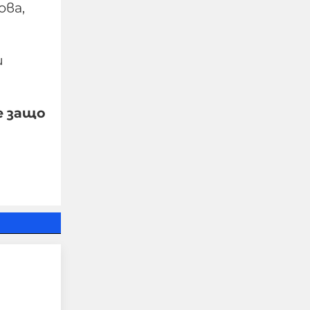
ова,
и
е защо
"Блумбърг": Бивши
високопоставени
представители на
Европа и Русия са
обсъждали тайно
прекратяването на
войната в Украйна
05-08-2026г.
38
Лентата