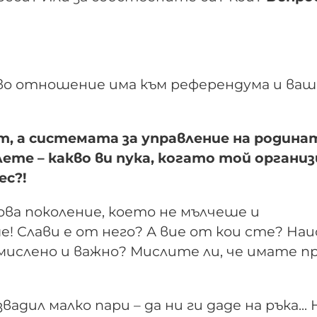
акво отношение има към референдума и ва
т, а системата за управление на родинат
лете – какво ви пука, когато той органи
ес?!
ова поколение, което не мълчеше и
! Слави е от него? А вие от кои сте? На
мислено и важно? Мислите ли, че имате п
адил малко пари – да ни ги даде на ръка... 