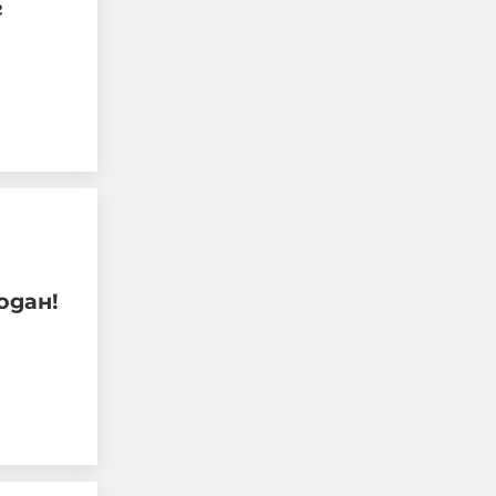
г
"Поан": Киев е в шок - 28
руски ракети за 28
одан!
минути и нито една
прехваната
05-08-2026г.
162
Лентата
Този човек или не
пътува и няма
НАЙ-ЧЕТЕНИ
никаква