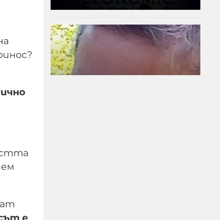
на
ринос?
тично
ПРЕД НАС СА
ността
БЛЕСНАЛИ ЖИТАТА
чем
05-08-2026г.
62
дат
Николай Милчев
сът е