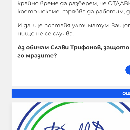
крайно време да разберем, че ОТДАВН
което искаме, трябва да работим, да
И да, ще поставя ултиматум. Защото
нищо не се случва.
Аз обичам Слави Трифонов, защото 
го мразите?
ОЩ