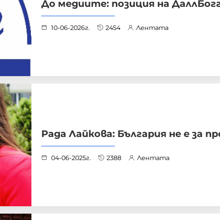
До медиите: позиция на ДаллБог
10-06-2026г.
2454
Лентата
Рада Лайкова: България не е за пр
04-06-2025г.
2388
Лентата