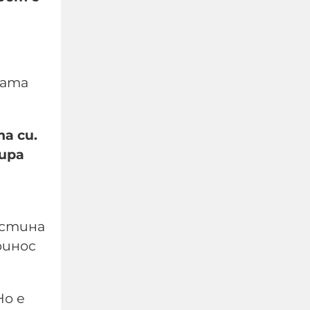
шата
а си.
зира
Четирима мъже бяха
намушкани в центъра
на Лондон, задържана е
истина
жена за нападението
ринос
05-08-2026г.
76
Лентата
Но е