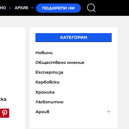
ТНО
АРХИВ
КАТЕГОРИИ
Новини
Обществено мнение
Експертиза
Карбовски
Хроника
ска
Любопитно
k
er
WhatsApp
Pinterest
Архив