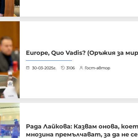
Europe, Quo Vadis? (Оръжия за мир
30-03-2025г.
3106
Гост-автор
Рада Лайкова: Казвам онова, кое
мнозина премълчават, за да не се