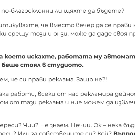
 по-благосклонни ли щяхте да бъдете?
ритикувахте, че вместо вечер да се прави 
ки срещу този и онзи, може да даде своя п
ова което искахте, работата му автома
си беше стоял в студиото.
м, че си прави реклама. Защо не?!
така работи, всеки от нас рекламира дей
 щом от тази реклама и ние можем да извле
ереси? Чии? Не знаем. Нечии. Ок – нека бъ
реси? Или за собствените си? Кой?
Въпро