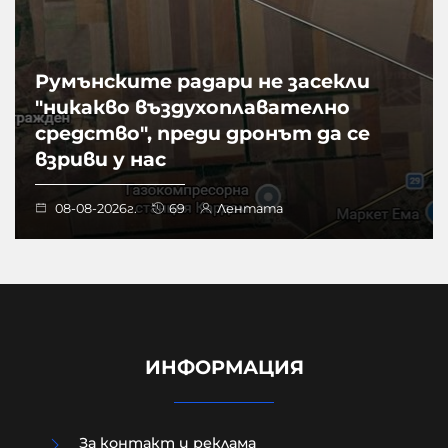
Румънските радари не засекли
"никакво въздухоплавателно
средство", преди дронът да се
взриви у нас
08-08-2026г.
69
Лентата
ИНФОРМАЦИЯ
За контакт и реклама