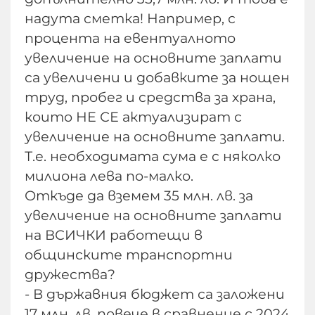
надута сметка! Например, с
процента на евентуалното
увеличение на основните заплати
са увеличени и добавките за нощен
труд, пробег и средства за храна,
които НЕ СЕ актуализират с
увеличение на основните заплати.
Т.е. необходимата сума е с няколко
милиона лева по-малко.
Откъде да вземем 35 млн. лв. за
увеличение на основните заплати
на ВСИЧКИ работещи в
общинските транспортни
дружества?
- В държавния бюджет са заложени
17 млн. лв. повече в сравнение с 2024