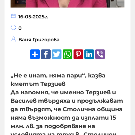
16-05-2025г.
0
Ваня Григорова
Share
Facebook
Twitter
WhatsApp
Pinterest
LinkedIn
Viber
„Не е инат, няма пари“, казва
кметът Терзиев
Да напомня, че именно Терзиев и
Василев твърдяха и продължават
да твърдят, че Столична община
няма възможност да изплати 15
млн. лв. за подобряване на
условията на труд в „Столичен