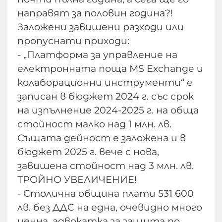
направят за половин година?!
Заложени завишени разходи или
пропуснати приходи:
- „Платформа за управление на
електронната поща MS Exchange и
колаборационни инструменти“ е
записан в бюджет 2024 г. със срок
на изпълнение 2024-2025 г. на обща
стойност малко над 1 млн. лв.
Същата дейност е заложена и в
бюджет 2025 г. вече с нова,
завишена стойност над 3 млн. лв.
ТРОЙНО УВЕЛИЧЕНИЕ!
- Столична община плати 531 600
лв. без ДДС на една, очевидно много
ценна, адвокатка за защита по