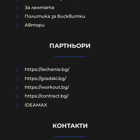
За лентата
Политика за бисквитки
Aвтори
МО след анализ на останките
край Кардам: Най-вероятно е
дрон-примамка "Майя"
ПАРТНЬОРИ
08-08-2026г.
209
Лентата
https://lechenie.bg/
https://gradski.bg/
https://workout.bg/
https://contract.bg/
IDEAMAX
КОНТАКТИ