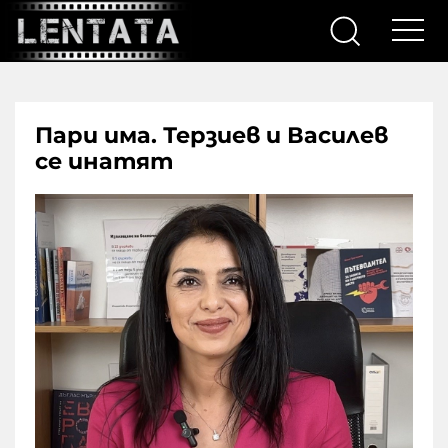
Пари има. Терзиев и Василев
се инатят