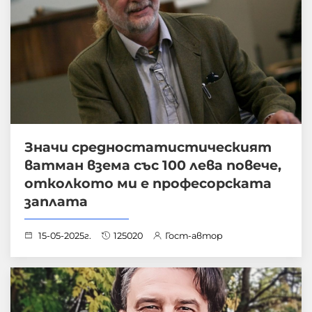
Значи средностатистическият
ватман взема със 100 лева повече,
отколкото ми е професорската
заплата
15-05-2025г.
125020
Гост-автор