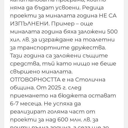
няма да бъдат усвоени. Редица
проекти за миналата година НЕ СА
ИЗПЪЛНЕНИ. Пример – още
миналата година бяха заложени 500
хил. лв. за изграждане на тоалетни
за транспортните дружества.
Тази година са заложени същите
средства, тъй като нищо не беше
свършено миналата.
ОТГОВОРНОСТТА е на Столична
община. От 2025 г. след
приемането на бюджета остават
6-7 месеца. Не успяха да
реализират голяма част от
проекти за над 600 млн. лв. за
почти пълна година, а сега ще го