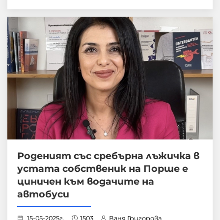
Роденият със сребърна лъжичка в
устата собственик на Порше е
циничен към водачите на
автобуси
15-05-2025г.
1503
Ваня Григорова