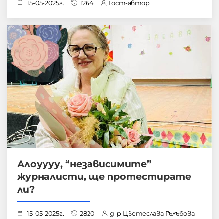
15-05-2025г.
1264
Гост-автор
Алоуууу, “независимите”
журналисти, ще протестирате
ли?
15-05-2025г.
2820
д-р Цветеслава Гълъбова