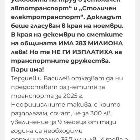
автотранспорт“ и „Столичен
електротранспорт“. Докладът
беше гласуван в края на ноември.
В края на декември по сметките
на общината ИМА 283 МИЛИОНА
лева! Но те НЕ ГИ ИЗПЛАТИХА на
транспортните дружества.
Пари има!
Терзиев и Василев отказват да ни
предоставят разчетите за
транспорта за 2025 г.
Неофициалните такива, с които
разполагам, сочат, че за 300 лв.
увеличение за 9 месеца от тази
година са необходими
допълнително 35,7 млн. лв. И това е