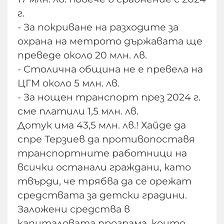
г.
- За покриване на разходите за
охрана на метрото държавата ще
преведе около 20 млн. лв.
- Столична община не е превела на
ЦГМ около 5 млн. лв.
- За нощен транспорт през 2024 г.
сме платили 1,5 млн. лв.
Дотук има 43,5 млн. лв.! Хайде да
спре Терзиев да противопоставя
транспортните работници на
всички останали граждани, като
твърди, че трябва да се орежат
средствата за детски градини.
Заложени средства в
капиталовата програма, които