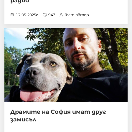
радио
16-05-2025г.
947
Гост-автор
Драмите на София имат друг
замисъл