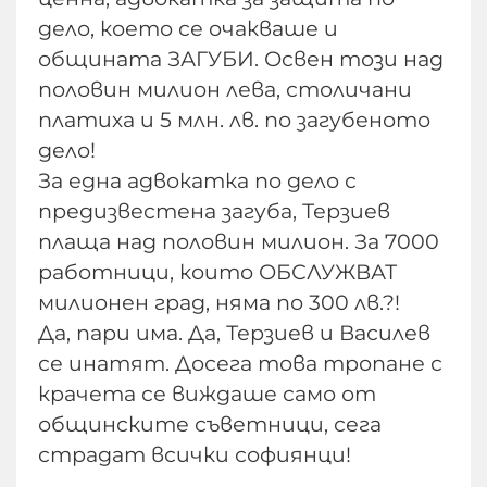
дело, което се очакваше и
общината ЗАГУБИ. Освен този над
половин милион лева, столичани
платиха и 5 млн. лв. по загубеното
дело!
За една адвокатка по дело с
предизвестена загуба, Терзиев
плаща над половин милион. За 7000
работници, които ОБСЛУЖВАТ
милионен град, няма по 300 лв.?!
Да, пари има. Да, Терзиев и Василев
се инатят. Досега това тропане с
крачета се виждаше само от
общинските съветници, сега
страдат всички софиянци!