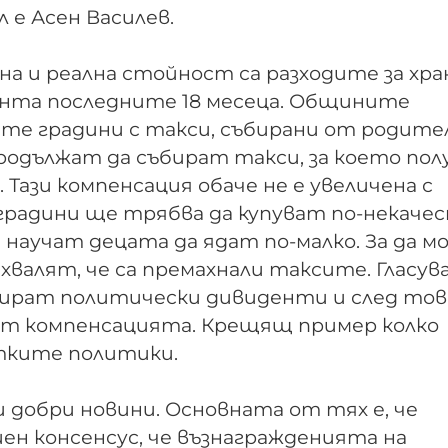
 е Асен Василев.
а и реална стойност са разходите за хра
цента последните 18 месеца. Общините
ите градини с такси, събирани от родите
продължат да събират такси, за което пол
ази компенсация обаче не е увеличена с
градини ще трябва да купуват по-некаче
научат децата да ядат по-малко. За да м
хвалят, че са премахнали таксите. Гласу
изират политически дивиденти и след тов
рат компенсацията. Крещящ пример колко
стките политики.
 добри новини. Основната от тях е, че
н консенсус, че възнагражденията на