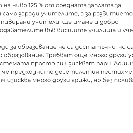
на ниво 125 % от средната заплата за
и само заради учителите, а за развитието
отивирани учители, ще имаме и добро
еподавателите във висшите училища и уч
ди за образование не са достатъчно, но с
 образование. Трябват още много други у
истемата просто си изискват пари. Лош
а, че предходните десетилетия пестихме
тя изисква много други грижи, но без поли