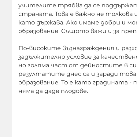
учителите трябва да се поддържат 
страната. Това е важно не толкова 
като държава. Ако имаме добри и м
образование. Същото важи и за пр
По-високите възнаграждения и разхо
задължително условие за качествено
но голяма част от дейностите в с
резултатите днес са и заради тов
образование. То е като градината - 
няма да даде плодове.