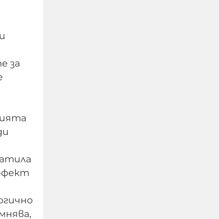
и
е за
е
нията
ди
Изчезналият свидетел
от случая „Петрохан“:
латила
близки се питат дали
Мексиканеца е жив
 ефект
-
07-08-2026г.
170
Лентата
огично
ъмнява,