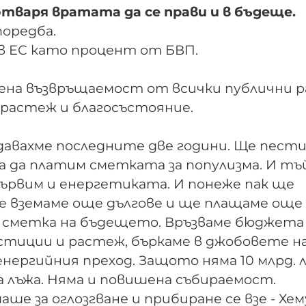
отваря вратата да се прави и в бъдеще.
поредба.
 в ЕС като процент от БВП.
вена възвръщаемост от всички публични р
 растеж и благосъстояние.
ждавахме последните две години. Ще пест
 за да платим сметката за популизма. И тъ
кървим и енергетиката. И понеже пак ще
е вземаме още дългове и ще плащаме още
 за сметка на бъдещето. Връзваме бюджета
стиции и растеж, бъркаме в джобовете н
нергийния преход. Защото няма 10 млрд. 
а лъжа. Няма и повишена събираемост.
ше за оглозгване и прибиране се взе - Хем