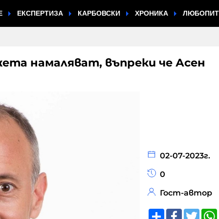
Е
ЕКСПЕРТИЗА
КАРБОВСКИ
ХРОНИКА
ЛЮБОПИ
жета намаляват, въпреки че Асен
02-07-2023г.
0
Гост-автор
Share
Faceboo
Twitt