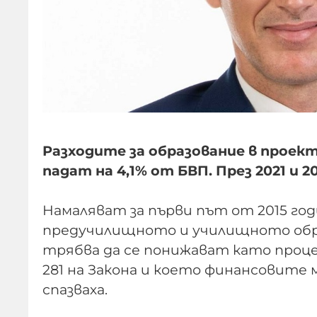
Разходите за образование в проек
падат на 4,1% от БВП. През 2021 и 2
Намаляват за първи път от 2015 год
предучилищното и училищното обра
трябва да се понижават като процен
281 на Закона и което финансовите
спазваха.