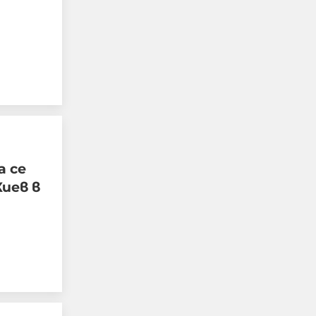
Пейчева -
Лентата
жената до
убития в Банкя
бизнесмен?
01-08-2026г.
7074
Лентата
Жестоко
убитият в
а се
Пловдив Георги
Киев в
бил сирак,
мечтаел за деца
06-08-2026г.
6418
Лентата
Топ криминалист
с ексклузивни
данни за