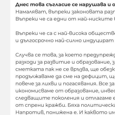
Днес това съгласие се нарушава и 
Намаляват, въпреки законовата раз
Въпреки че са едни от най-ниските
Въпреки че са с най-висока общест
и дългосрочно най-силно индуцират
Случва се това, за което предупре
разходи за развитие и образование,
сметката пак не се връзва, ще обез
продължаваме да сме на дефицит, щ
повече за лихви и погасявания. Все
икономисваме от образование, инве
следващите поколения и отлагаме е
от спрени кражби. Бяха политическ
Напротив, понижена е. И каквото има