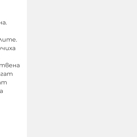
на.
лите.
учиха
Не си дете, когато
ствена
жестоко измъчваш
огат
човек, гориш фасове в
ват
него, рисуваш свастики
по тялото му
а
07-08-2026г.
333
Гост-автор