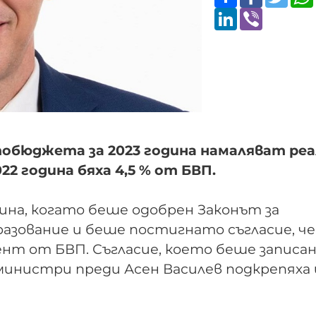
LinkedIn
Viber
тобюджета за 2023 година намаляват реа
022 година бяха 4,5 % от БВП.
ина, когато беше одобрен Законът за
зование и беше постигнато съгласие, че
т от БВП. Съгласие, което беше записано
 министри преди Асен Василев подкрепяха 