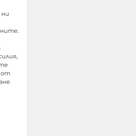
 ни
ените.
а
силия,
Тръмп отказа
ите
допълнителни ракети
 от
"Пейтриът" за Украйна:
ване
И ние имаме нужда от
тях, разделя ни океан
07-08-2026г.
23
Лентата
Този човек или не
пътува и няма
НАЙ-ЧЕТЕНИ
никаква