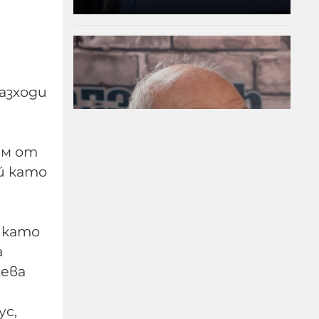
азходи
им от
й като
Д-р Веселин Герев:
Отглеждат се деца-
психопати. Най-
 като
критичен е периодът
а
между 12 и 16 г.
лева
07-08-2026г.
159
Лентата
ус,