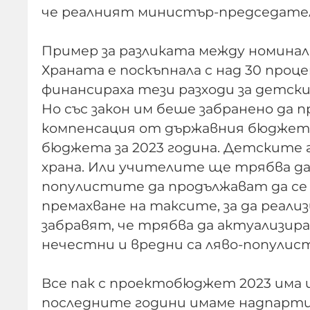
че реалният министър-председател
Пример за разликата между номиналн
Храната е поскъпнала с над 30 про
финансираха тези разходи за детск
Но със закон им беше забранено да 
компенсация от държавния бюджет. Т
бюджета за 2023 година. Детските 
храна. Или учителите ще трябва да 
популистите да продължават да се 
премахване на таксите, за да реал
забравят, че трябва да актуализи
нечестни и вредни са ляво-попули
Все пак с проектобюджет 2023 има и
последните години имаме надпартие