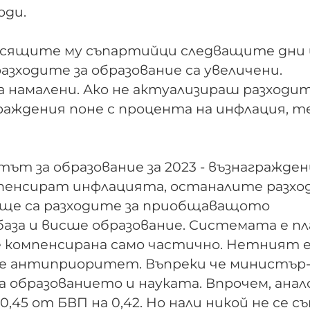
оди.
гласящите му съпартийци следващите дни 
зходите за образование са увеличени.
са намалени. Ако не актуализираш разходит
раждения поне с процента на инфлация, т
т за образование за 2023 - възнагражде
омпенсират инфлацията, останалите разхо
о ще са разходите за приобщаващото
база и висше образование. Системата е п
 е компенсирана само частично. Нетният
о е антиприоритет. Въпреки че министър
образованието и науката. Впрочем, анал
0,45 от БВП на 0,42. Но нали никой не се с