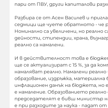
пари от ПВУ, други капиталови разх
Разбира се от Асен Василев и при
седмици ще чуете обратното - че ра
Номинално са увеличени, но реално 
дейности, стипендии, храна, възнаг
реално са намалени.
И в действителност това е бюджетъ
ще се актуализират с 15 %, за да к
намаляват реално. Намалени реалн
образование, издръжка, материална 
инфлационен данък на бюджета, но
е намаление. Образованието реалн
председателят е бивш министър на 
е при разходите за наука - падат от 