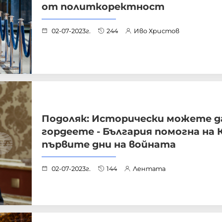
от политкоректност
02-07-2023г.
244
Иво Христов
Подоляк: Исторически можете д
гордеете - България помогна на 
първите дни на войната
02-07-2023г.
144
Лентата