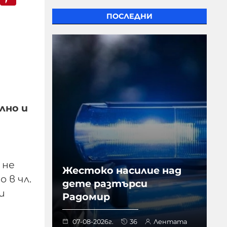
ПОСЛЕДНИ
лно и
 не
Жестоко насилие над
 в чл.
дете разтърси
и
Радомир
07-08-2026г.
36
Лентата