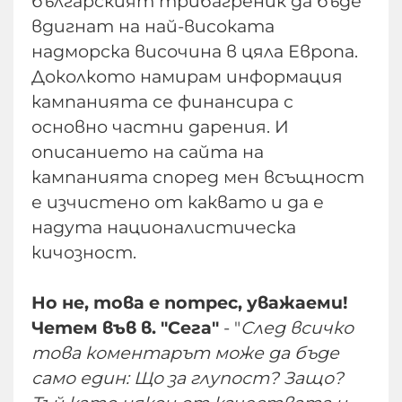
българският трибагреник да бъде
вдигнат на най-високата
надморска височина в цяла Европа.
Доколкото намирам информация
кампанията се финансира с
основно частни дарения. И
описанието на сайта на
кампанията според мен всъщност
е изчистено от каквато и да е
надута националистическа
кичозност.
Но не, това е потрес, уважаеми!
Четем във в. "Сега"
- "
След всичко
това коментарът може да бъде
само един: Що за глупост? Защо?