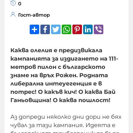
0
Гост-автор
Share
Facebook
Twitter
WhatsApp
Pinterest
LinkedIn
Viber
Каква олелия е предизвикала
кампанията за издигането на 111-
метров пилон с българското
знаме на връх Рожен. Родната
либерална интеуегенция е в
потрес! О какъв кич! О каква Бай
Ганьовщина! О каква пошлост!
Аз допреди няколко дни дори не бях
чувал за тази кампания. Идеята е