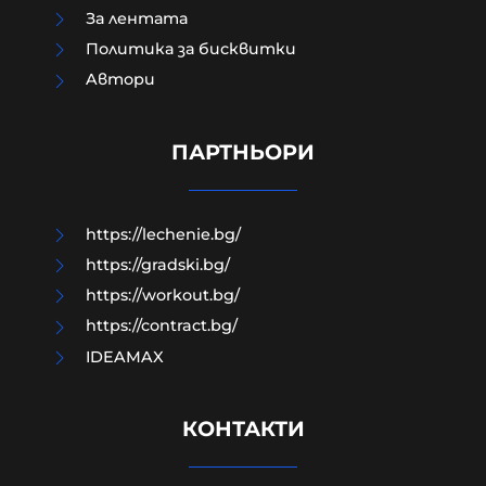
За лентата
Политика за бисквитки
Aвтори
Руснаците поразиха три кораба с
военни доставки за ВСУ в Черно
море
ПАРТНЬОРИ
07-08-2026г.
155
Лентата
https://lechenie.bg/
https://gradski.bg/
https://workout.bg/
https://contract.bg/
IDEAMAX
КОНТАКТИ