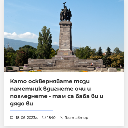
Като осквернявате този
паметник вдигнете очи и
погледнете - там са баба ви и
дядо ви
18-06-2023г.
1840
Гост-автор