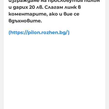
изграждане на прословутия пилон
и дарих 20 лв. Слагам линк в
коментарите, ако и вие се
вдъхновите.
(https://pilon.rozhen.bg/)