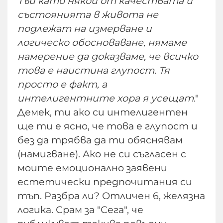
Тъй като някои от качествата и
състоянията в живота не
подлежат на измерване и
логическо обосноваване, нямаме
намерение да доказваме, че всичко
това е наистина глупост. Тя
просто е факт, а
интелигентните хора я усещат
."
Демек, ти ако си интелигентен
ще ти е ясно, че това е глупост и
без да трябва да ти обяснявам
(намигване). Ако не си съгласен с
моите емоционално заявени
естетически предпочитания си
тъп. Разбра ли? Отличен 6, желязна
логика. Срам за "Сега", че