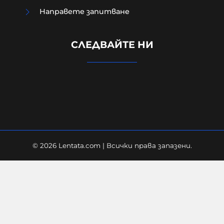
Направете запитване
Случаят в Банско, случаят в
Пловдив са следствие на
СЛЕДВАЙТЕ НИ
недоверието в институциите и в
тяхното безхаберие.
07-08-2026г.
94
Персефона Коре
© 2026 Lentata.com | Всички права запазени.