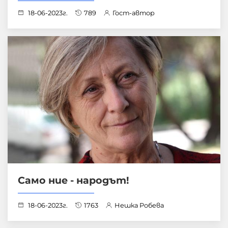
18-06-2023г.
789
Гост-автор
Само ние - народът!
18-06-2023г.
1763
Нешка Робева