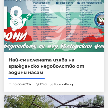
Най-смислената изява на
гражданско недоволство от
години насам
18-06-2023г.
1248
Гост-автор