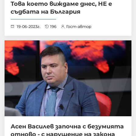
Това което виждаме днес, НЕ е
съдбата на България
19-06-2023г.
196
Гост-автор
Асен Василев започна с безумията
отново - с нарушение на закона