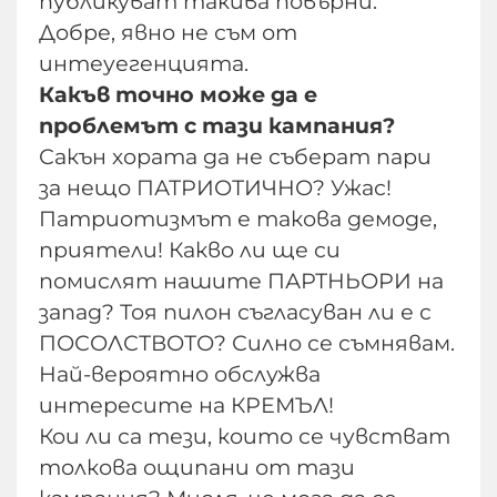
публикуват такива повърни.
Добре, явно не съм от
интеуегенцията.
Какъв точно може да е
проблемът с тази кампания?
Сакън хората да не съберат пари
за нещо ПАТРИОТИЧНО? Ужас!
Патриотизмът е такова демоде,
приятели! Какво ли ще си
помислят нашите ПАРТНЬОРИ на
запад? Тоя пилон съгласуван ли е с
ПОСОЛСТВОТО? Силно се съмнявам.
Най-вероятно обслужва
интересите на КРЕМЪЛ!
Кои ли са тези, които се чувстват
толкова ощипани от тази