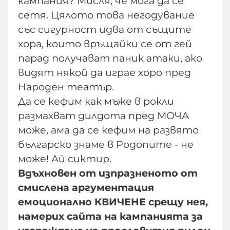
кампания? Мисля, че мога да се
сетя. Цялото това негодувание
със сигурност идва от същите
хора, които връщайки се от гей
парад получават паник атаки, ако
видят някой да играе хоро пред
Народен театър.
Да се кефим как мъже в рокли
размахват дилдота пред МОЧА
може, ама да се кефим на развято
българско знаме в Родопите - не
може! Ай сиктир.
Вдъхновен от изпразненото от
смислена аргументация
емоционално КВИЧЕНЕ срещу нея,
намерих сайта на кампанията за