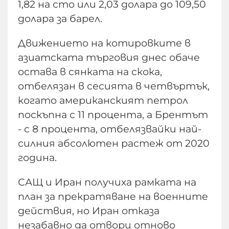
1,82 на сто или 2,03 долара до 109,50
долара за барел.
Движението на котировките в
азиатската търговия днес обаче
остава в сянката на скока,
отбелязан в сесията в четвъртък,
когато американският петрол
поскъпна с 11 процента, а Брентът
- с 8 процента, отбелязвайки най-
силния абсолютен растеж от 2020
година.
САЩ и Иран получиха рамката на
план за прекратяване на военните
действия, но Иран отказа
незабавно да отвори отново