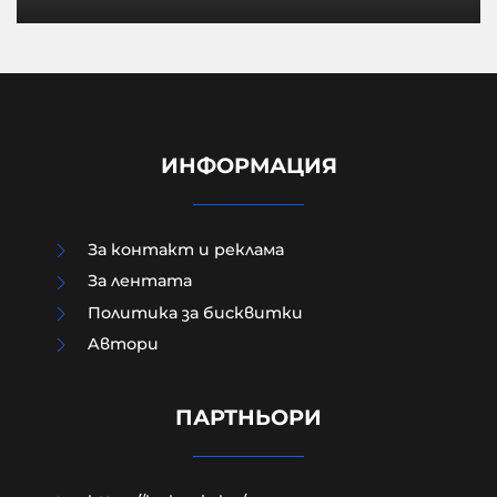
ИНФОРМАЦИЯ
За контакт и реклама
За лентата
Политика за бисквитки
Aвтори
Жестоко насилие над дете
разтърси Радомир
ПАРТНЬОРИ
07-08-2026г.
131
Лентата