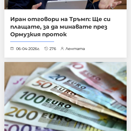
Иран отговори на Тръмп: Ще си
плащате, за да минавате през
Ормузкия проток
06-04-2026г.
276
Лентата