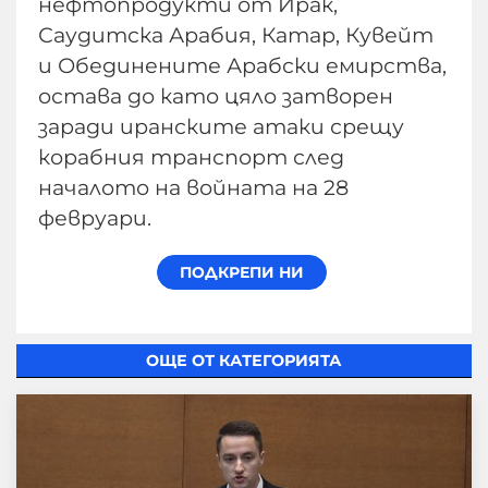
нефтопродукти от Ирак,
Саудитска Арабия, Катар, Кувейт
и Обединените Арабски емирства,
остава до като цяло затворен
заради иранските атаки срещу
корабния транспорт след
началото на войната на 28
февруари.
ОЩЕ ОТ КАТЕГОРИЯТА