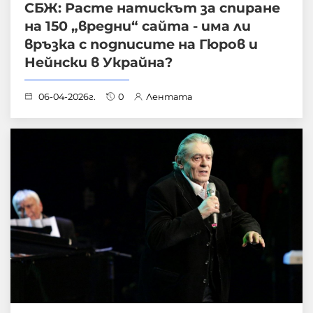
СБЖ: Расте натискът за спиране
на 150 „вредни“ сайта - има ли
връзка с подписите на Гюров и
Нейнски в Украйна?
06-04-2026г.
0
Лентата