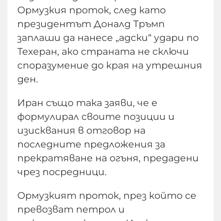
Ормузкия проток, след като
президентът Доналд Тръмп
заплаши да нанесе „адски“ удари по
Техеран, ако страната не сключи
споразумение до края на утрешния
ден.
Иран също така заяви, че е
формулирал своите позиции и
изисквания в отговор на
последните предложения за
прекратяване на огъня, предадени
чрез посредници.
Ормузкият проток, през който се
превозват петрол и