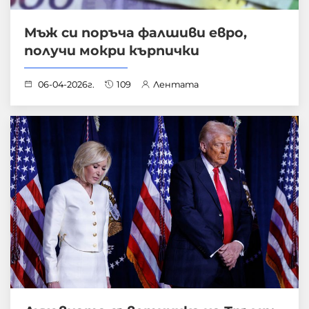
Мъж си поръча фалшиви евро,
получи мокри кърпички
06-04-2026г.
109
Лентата