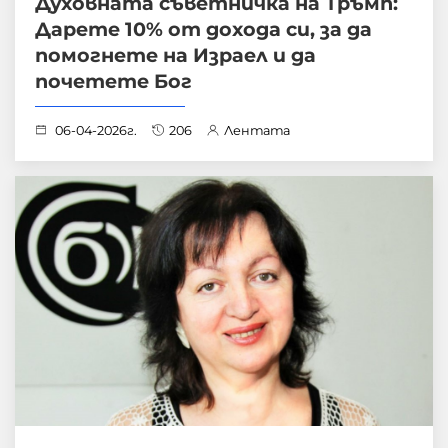
Духовната съветничка на Тръмп:
Дарете 10% от доходa си, за да
помогнете на Израел и да
почетете Бог
06-04-2026г.
206
Лентата