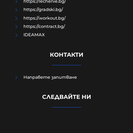
https://lechenie.bg/
https://gradski.bg/
https://workout.bg/
https://contract.bg/
IDEAMAX
КОНТАКТИ
Направете запитване
Д-р Веселин Герев: Отглеждат се
СЛЕДВАЙТЕ НИ
деца-психопати. Най-критичен е
периодът между 12 и 16 г.
07-08-2026г.
380
Лентата