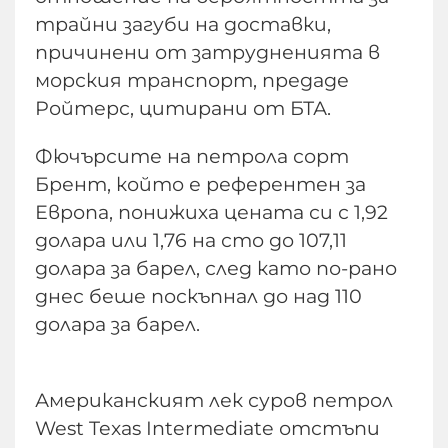
трайни загуби на доставки,
причинени от затрудненията в
морския транспорт, предаде
Ройтерс, цитирани от БТА.
Фючърсите на петрола сорт
Брент, който е референтен за
Европа, понижиха цената си с 1,92
долара или 1,76 на сто до 107,11
долара за барел, след като по-рано
днес беше поскъпнал до над 110
долара за барел.
Американският лек суров петрол
West Texas Intermediate отстъпи