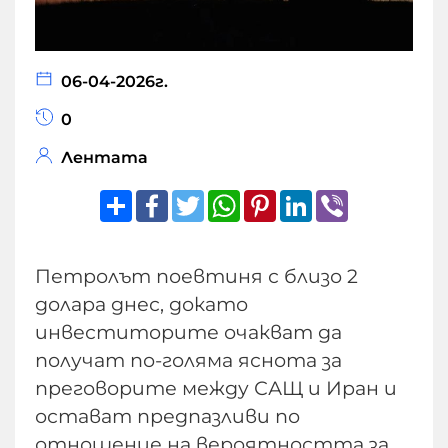
06-04-2026г.
0
Лентата
Share
Facebook
Twitter
WhatsApp
Pinterest
LinkedIn
Viber
Петролът поевтиня с близо 2
долара днес, докато
инвеститорите очакват да
получат по-голяма яснота за
преговорите между САЩ и Иран и
остават предпазливи по
отношение на вероятността за