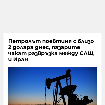
Петролът поевтиня с близо
2 долара днес, пазарите
чакат развръзка между САЩ
и Иран